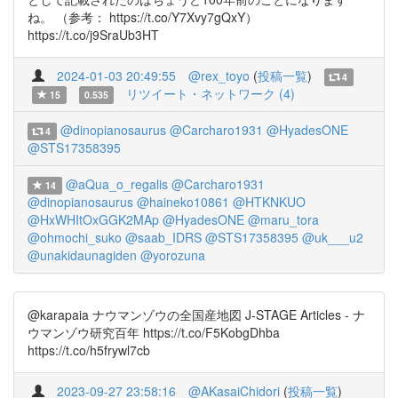
ね。 （参考： https://t.co/Y7Xvy7gQxY）
https://t.co/j9SraUb3HT
2024-01-03 20:49:55
@rex_toyo
(
投稿一覧
)
4
リツイート・ネットワーク (4)
15
0.535
@dinopianosaurus
@Carcharo1931
@HyadesONE
4
@STS17358395
@aQua_o_regalis
@Carcharo1931
14
@dinopianosaurus
@haineko10861
@HTKNKUO
@HxWHItOxGGK2MAp
@HyadesONE
@maru_tora
@ohmochi_suko
@saab_IDRS
@STS17358395
@uk___u2
@unakidaunagiden
@yorozuna
@karapaia ナウマンゾウの全国産地図 J-STAGE Articles - ナ
ウマンゾウ研究百年 https://t.co/F5KobgDhba
https://t.co/h5frywl7cb
2023-09-27 23:58:16
@AKasaiChidori
(
投稿一覧
)