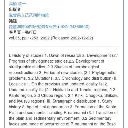
高橋 啓一
出版者
滋賀県立琵琶湖博物館
雑誌
琵琶湖博物館研究調査報告
(
ISSN:2436665X
)
巻号頁・発行日
vol.35, pp.1-253, 2022 (Released:2022-12-22)
I. History of studies 1. Dawn of research 2. Development (2.1
Progress of phylogenetic studies,2.2 Development of
stratigraphic studies, 2.3 Studies of morphological
reconstructions) 3. Period of new studies (3.1 Phylogenetic
problems, 3.2 Mutations, 3.3 Chronology and distribution) II.
Localities 1. On the previous and updated locality list 2.
Updated locality list (2.1 Hokkaido and Tohoku regions, 2.2
Kanto region, 2.3 Chubu region, 2.4 Kinki, Chugoku, Shikoku
and Kyusyu regions) III. Stratigraphic distribution 1. Study
history 2. Age of first appearance 3. Formation of the Kanto
Plain and sediments including P. naumanni (3.1 Transition of
the plain and sedimentary environment, 3.2 Sedimentary
facies and mode of occurrence of P. naumanni on the Boso