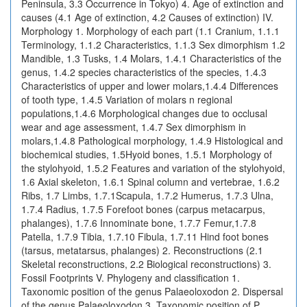
Peninsula, 3.3 Occurrence in Tokyo) 4. Age of extinction and
causes (4.1 Age of extinction, 4.2 Causes of extinction) IV.
Morphology 1. Morphology of each part (1.1 Cranium, 1.1.1
Terminology, 1.1.2 Characteristics, 1.1.3 Sex dimorphism 1.2
Mandible, 1.3 Tusks, 1.4 Molars, 1.4.1 Characteristics of the
genus, 1.4.2 species characteristics of the species, 1.4.3
Characteristics of upper and lower molars,1.4.4 Differences
of tooth type, 1.4.5 Variation of molars n regional
populations,1.4.6 Morphological changes due to occlusal
wear and age assessment, 1.4.7 Sex dimorphism in
molars,1.4.8 Pathological morphology, 1.4.9 Histological and
biochemical studies, 1.5Hyoid bones, 1.5.1 Morphology of
the stylohyoid, 1.5.2 Features and variation of the stylohyoid,
1.6 Axial skeleton, 1.6.1 Spinal column and vertebrae, 1.6.2
Ribs, 1.7 Limbs, 1.7.1Scapula, 1.7.2 Humerus, 1.7.3 Ulna,
1.7.4 Radius, 1.7.5 Forefoot bones (carpus metacarpus,
phalanges), 1.7.6 Innominate bone, 1.7.7 Femur,1.7.8
Patella, 1.7.9 Tibia, 1.7.10 Fibula, 1.7.11 Hind foot bones
(tarsus, metatarsus, phalanges) 2. Reconstructions (2.1
Skeletal reconstructions, 2.2 Biological reconstructions) 3.
Fossil Footprints V. Phylogeny and classification 1.
Taxonomic position of the genus Palaeoloxodon 2. Dispersal
of the genus Palaeoloxodon 3. Taxonomic position of P.