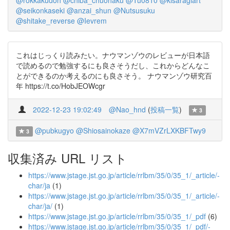
@rokkakudoh
@chiba_chuohaku
@Tu0810
@kisaragiart
@seikonkaseki
@anzai_shun
@Nutsusuku
@shitake_reverse
@Ievrem
これはじっくり読みたい。ナウマンゾウのレビューが日本語
で読めるので勉強するにも良さそうだし、これからどんなこ
とができるのか考えるのにも良さそう。 ナウマンゾウ研究百
年 https://t.co/HobJEOWcgr
2022-12-23 19:02:49
@Nao_hnd
(
投稿一覧
)
3
@pubkugyo
@Shiosainokaze
@X7mVZrLXKBFTwy9
3
収集済み URL リスト
https://www.jstage.jst.go.jp/article/rrlbm/35/0/35_1/_article/-
char/ja
(1)
https://www.jstage.jst.go.jp/article/rrlbm/35/0/35_1/_article/-
char/ja/
(1)
https://www.jstage.jst.go.jp/article/rrlbm/35/0/35_1/_pdf
(6)
https://www.jstage.jst.go.jp/article/rrlbm/35/0/35_1/_pdf/-