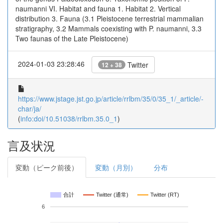
naumanni VI. Habitat and fauna 1. Habitat 2. Vertical
distribution 3. Fauna (3.1 Pleistocene terrestrial mammalian
stratigraphy, 3.2 Mammals coexisting with P. naumanni, 3.3
Two faunas of the Late Pleistocene)
2024-01-03 23:28:46
Twitter
12 + 38
https://www.jstage.jst.go.jp/article/rrlbm/35/0/35_1/_article/-
char/ja/
(
info:doi/10.51038/rrlbm.35.0_1
)
言及状況
変動（ピーク前後）
変動（月別）
分布
合計
Twitter (通常)
Twitter (RT)
6