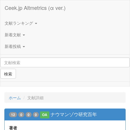
Ceek.jp Altmetrics (α ver.)
文献ランキング
新着文献
新着投稿
検索
ホーム
文献詳細
ナウマンゾウ研究百年
12
0
0
0
OA
著者