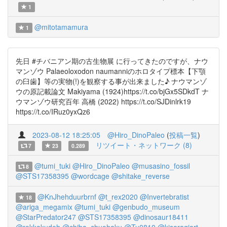
1
@mitotamamura
1
先日 #チバニアン期の古生物展 に行ってきたのですが、ナウ
マンゾウ Palaeoloxodon naumanniのホロタイプ標本【下顎
の臼歯】等の実物(!)を観察する事が出来ました♪ ナウマンゾ
ウの原記載論文 Makiyama (1924)https://t.co/bjGx5SDkdT ナ
ウマンゾウ研究百年 高橋 (2022) https://t.co/SJDinlrk19
https://t.co/IRuz0yxQz6
2023-08-12 18:25:05
@Hiro_DinoPaleo
(
投稿一覧
)
リツイート・ネットワーク (8)
7
23
0.289
@tumi_tuki
@Hiro_DinoPaleo
@musasino_fossil
8
@STS17358395
@wordcage
@shitake_reverse
@KnJhehduurbrnf
@t_rex2020
@Invertebratist
18
@ariga_megamix
@tumi_tuki
@genbudo_museum
@StarPredator247
@STS17358395
@dinosaur18411