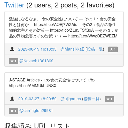
Twitter
(2 users, 2 posts, 2 favorites)
勉強になるなぁ。 食の安全性について ― その 1：食の安全
性とは何か― https://t.co/AOBj7W2Aix ―その2：食品の微生
物的危害とその対策― https://t.co/ZL85FSfQoA ―その 3：食
品の異物危害とその対策（1）― https://t.co/WwzOEZWEZM
2023-08-19 16:18:33
@MansikkaE
(
投稿一覧
)
1
@Nevaeh1361369
1
J-STAGE Articles - <b>食の安全性について </b>
https://t.co/AMMUkLUNSX
2019-03-27 18:20:59
@ujigames
(
投稿一覧
)
1
@carrington29981
1
収集済み URL リスト