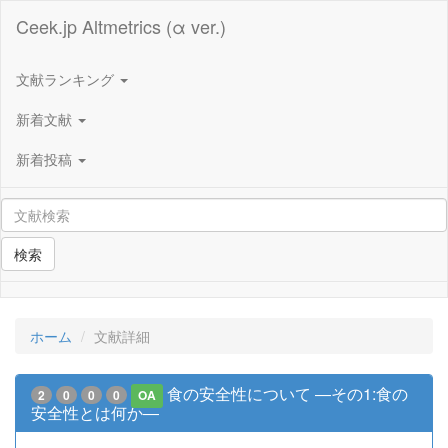
Ceek.jp Altmetrics (α ver.)
文献ランキング
新着文献
新着投稿
検索
ホーム
文献詳細
食の安全性について ―その1:食の
2
0
0
0
OA
安全性とは何か―