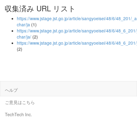
収集済み URL リスト
https://www.jstage.jst.go.jp/article/sangyoeisei/48/6/48_201/_ar
char/ja
(1)
https://www.jstage.jst.go.jp/article/sangyoeisei/48/6/48_6_201/_
char/ja/
(2)
https://www.jstage.jst.go.jp/article/sangyoeisei/48/6/48_6_201
(2)
ヘルプ
ご意見はこちら
TechTech Inc.