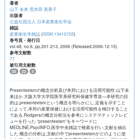
著者
山下 未来
荒木田 美香子
出版者
公益社団法人 日本産業衛生学会
雑誌
産業衛生学雑誌
(
ISSN:13410725
)
巻号頁・発行日
vol.48, no.6, pp.201-213, 2006 (Released:2006-12-15)
参考文献数
77
被引用文献数
20
22
3
Presenteeismの概念分析及び本邦における活用可能性:山下未
来ほか.大阪大学大学院医学系研究科保健学専攻―本研究の目
的は,presenteeismという概念を明らかにし,定義を示すこと
によって,本邦の産業保健における活用可能性を検討すること
である.Rodgersの概念分析法を参考にシステマティックレビ
ューを行った.“presenteeism”をキーワードに
MEDLINE,PsycINFO,医学中央雑誌で検索を行い,文献を抽出
した.概念の分析は,文献の中でpresenteeismがどのように使