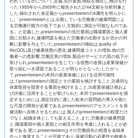
われているかについて,定義,先行要因,帰結を抽出し,検討を行
った.1955年から2005年に報告された計44文献を分析対象と
した.抽出された各定義からpresenteeismの4属性を明らかに
し,「presenteeismとは,出勤している労働者の健康問題によ
る労働遂行能力の低下であり,主観的に測定が可能なものであ
る」と定義した.presenteeismの先行要因は職場要因と個人要
因に分類され,健康問題を抱えた労働者の出勤するか否かの判
断に影響を与えていた.presenteeismの帰結は,quality of
life(QOL)及び健康状態の悪化,健康関連コストの増加,他の労
働者への悪影響,労働災害の増加,製品やサービスの質の低下が
挙げられ,presenteeismを生じている状態の改善は産業保健が
取り組むべき課題であることが明らかとなった.したがっ
て,presenteeismの本邦の産業保健における活用可能性
は,1)presenteeismの測定とその要因を検討すること,2)適切な
休業取得を阻害する要因を検討すること,3)産業保健計画およ
び評価に活用することが挙げられた.本邦でpresenteeismを測
定するためには,測定目的に適した欧米の質問紙の導入や新た
な尺度の開発が必要である.presenteeismのアセスメントを保
健活動へ反映させるためには,個人のpresenteeismの程度だけ
でなく,組織全体としても捉えること,また,労働者の健康問題
と,職場要因や個人要因との相互作用を考慮に入れることが必
要である.更に,presenteeismはその労働損失の程度を金銭単
位へと換算することが可能であり,保健活動の必要性や根拠を