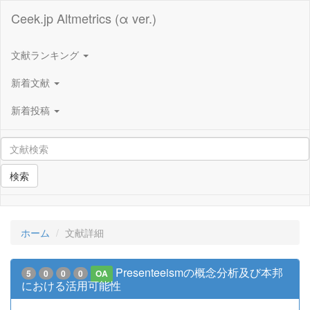
Ceek.jp Altmetrics (α ver.)
文献ランキング
新着文献
新着投稿
検索
ホーム
文献詳細
Presenteeismの概念分析及び本邦
5
0
0
0
OA
における活用可能性