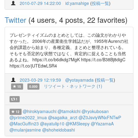
2010-07-29 14:22:00
id:yamahige
(
投稿一覧
)
Twitter
(4 users, 4 posts, 22 favorites)
プレゼンティイズムのまとめとしては、この論文がわかりや
すかった。 2006年の産業衛生学雑誌だが、1955年Aurenの社
会的課題から始まり、各種定義、まとめと整理されている。
そもそも否定的な状態ではなく、肯定的に捉えることも当然
あるよね。 https://t.co/b6dkdg7MgK https://t.co/B38Bj8digC
https://t.co/jUTEdwLSR4
2023-03-29 12:19:59
@yotayamada
(
投稿一覧
)
リツイート・ネットワーク (1)
15
0.000
1
@hirokiyamauchi
@tamokichi
@ryokubosan
12
@prime2022_imua
@sagaika_arzt
@Z0JsviyWNxFNTwP
@MacGuffin23
@ayatulip10
@KMSleepy
@YazamaA
@mulanjasmine
@shoheidobashi