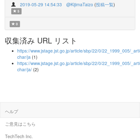
2019-05-29 14:54:33
@KijimaTaizo
(
投稿一覧
)
5
0
収集済み URL リスト
https://www.jstage.jst.go.jp/article/sbp/22/0/22_1999_005/_arti
char/ja
(1)
https://www.jstage.jst.go.jp/article/sbp/22/0/22_1999_005/_arti
char/ja/
(2)
ヘルプ
ご意見はこちら
TechTech Inc.