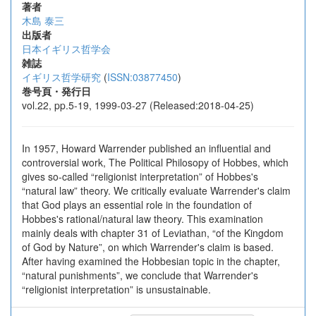
著者
木島 泰三
出版者
日本イギリス哲学会
雑誌
イギリス哲学研究
(
ISSN:03877450
)
巻号頁・発行日
vol.22, pp.5-19, 1999-03-27 (Released:2018-04-25)
In 1957, Howard Warrender published an influential and
controversial work, The Political Philosopy of Hobbes, which
gives so-called “religionist interpretation” of Hobbes's
“natural law” theory. We critically evaluate Warrender's claim
that God plays an essential role in the foundation of
Hobbes's rational/natural law theory. This examination
mainly deals with chapter 31 of Leviathan, “of the Kingdom
of God by Nature”, on which Warrender's claim is based.
After having examined the Hobbesian topic in the chapter,
“natural punishments”, we conclude that Warrender's
“religionist interpretation” is unsustainable.