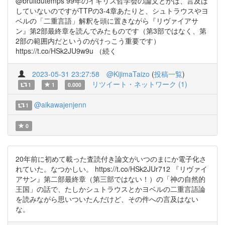
@bruitdutemps 99年のイギリス哲学会の論文とかは、言及は
していないのですがTTPの3-4章あたりと、シュトラウスやヨ
ベルの「二重言語」解釈を頭に置きながら『リヴァイアサ
ン』第2部最終章を読んでみたものです（第3部ではなく、第
2部の範囲内だというのがけっこう重要です）
https://t.co/HSk2JU9w9u （続く
2023-05-31 23:27:58
@KijimaTaizo
(
投稿一覧
)
リツイート・ネットワーク (1)
1
1
0.000
@aikawajenjenn
1
0
20年前に初めて載った査読付き論文がいつのまにか電子化さ
れていた。なつかしい。 https://t.co/HSk2JUr712 『リヴァイ
アサン』第二部最終章（第三部ではない！）の「神の自然的
王国」の話で、たしかシュトラウスとかヨベルの二重言語論
を読みながら思いついたんだけど、その件への言及はない
な。