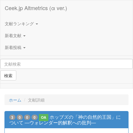
Ceek.jp Altmetrics (α ver.)
文献ランキング
新着文献
新着投稿
検索
ホーム
文献詳細
ホッブズの「神の自然的王国」に
3
0
0
0
OA
ついて ―ウォレンダー的解釈への批判―