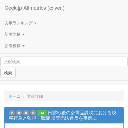
Ceek.jp Altmetrics (α ver.)
文献ランキング
新着文献
新着投稿
検索
ホーム
文献詳細
日露戦後の必需品課税における脱
2
0
0
0
OA
税行為と監視・取締 塩専売法違反を事例に