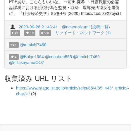
PDFあり。こちらもいいな。 ⇒前田 廉孝 「日露戦後の必需
品課税における脱税行為と監視・取締 塩専売法違反を事例
に」 『社会経済史学』85巻4号 (2020) https://t.co/lz9X2byciT
2023-06-28 21:46:41
@nekonoizumi
(
投稿一覧
)
リツイート・ネットワーク (1)
2
10
0.500
@mmichi7469
1
@Bulge1994
@cocobee555
@mmichi7469
4
@niitakayamaOO7
収集済み URL リスト
https://www.jstage.jst.go.jp/article/sehs/85/4/85_443/_article/-
char/ja/
(2)