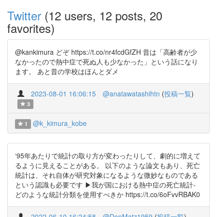
Twitter
(12 users, 12 posts, 20
favorites)
@kankimura どぞ https://t.co/nr4fcdGfZH 昔は「高齢者が少
なかったので熱中症で死ぬ人も少なかった」という話になり
ます。 あと昔の学校はほんとダメ
2023-08-01 16:06:15
@anatawatashihtn
(
投稿一覧
)
3
@k_kimura_kobe
1
‘95年あたりで統計の取り方が変わったりして、劇的に増えて
るように見えることがある。 以下のような論文もあり、死亡
統計は、それ自体が研究対象になるような微妙なものである
という認識も必要です ▶︎我が国における熱中症の死亡統計-
どのような統計分類を使用すべきか https://t.co/6oFvvRBAK0
2022-06-10 16:24:58
@DonMatz1959
(
投稿一覧
)