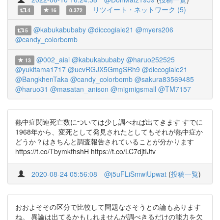
リツイート・ネットワーク (5)
4
16
0.372
@kabukabubaby
@diccogiale21
@myers206
5
@candy_colorbomb
@002_aiai
@kabukabubaby
@haruo252525
13
@yukitama1717
@ucvRGJX5GmgSRh9
@diccogiale21
@BangkhenTaka
@candy_colorbomb
@sakura83569485
@haruo31
@masatan_anison
@migmigsmall
@TM7157
熱中症関連死亡数については少し調べれば出てきます すでに
1968年から、変死として発見されたとしてもそれが熱中症か
どうか？はきちんと調査報告されていることが分かります
https://t.co/TbymkfhshH https://t.co/LC7djtIJtv
2020-08-24 05:56:08
@j5uFLiSmwiUpwat
(
投稿一覧
)
おおよそその区分で比較して問題なさそうとの論もあります
ね。 異論は出てるかもしれませんが調べきるだけの能力を欠