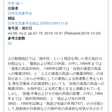
中井 誠一
出版者
日本生気象学会
雑誌
日本生気象学会雑誌
(
ISSN:03891313
)
巻号頁・発行日
vol.56, no.2, pp.67-75, 2019-10-01 (Released:2019-10-24)
参考文献数
22
人口動態統計では「熱中症」という用語を用いた死亡統計の
分類はなく,「傷病および死亡の外因」の中に,1994年までは
「過度の高温(E900)」,1995年以降では「自然の過度の高温
への曝露(X30)」と「人工の過度の高温への曝露(W92)」の項
目があり,これらが外因としての暑熱による死者数と考えられ
る.厚生労働省 の広報資料においても「自然の過度の高温への
曝露(X30)」を熱中症による死亡数とすると掲載されている.
しかし,「損傷,中毒およびその他の外因の影響」の中に,1994
年までは「熱作用(N992)」と「熱および光の作用
(992)」,1995年以降は「熱及び光線の作用(T67)」の小分類と
して,熱射病や日射病などの熱中症の具体的な症状が示されて