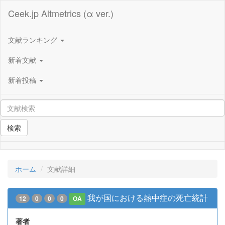
Ceek.jp Altmetrics (α ver.)
文献ランキング
新着文献
新着投稿
検索
ホーム
文献詳細
我が国における熱中症の死亡統計
12
0
0
0
OA
著者