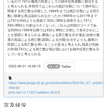
いるので,T67が傷害の性質としての熱中症死者数に相当する
と考えられる.本研究ではこれらの統計分類について熱中症に
関連する死亡数を比較した.1994年までは統計分類による死亡
数に顕著な差は認められなかったが,1995年から2017年まで
はT67がX30よりも高値で,X30にW92を加算するとT67と
X30+W92との差は小さくなった.これらは外因のコードであ
るE900が1995年以降ではX30とW92に分割して表示されたこ
とが原因と考えられる.暑熱による死亡数を示す場合,自然の過
度の高温による死亡数(原因による分類)を示すよりも,傷害の
性質による死亡数を用いることが妥当と考えられ,熱及び光線
の作用(T67)による死亡数が我が国における熱中症死亡数を示
していると考えられる.
2023-08-01 16:06:15
Twitter
12 + 20
https://www.jstage.jst.go.jp/article/seikisho/56/2/56_67/_article/-
char/ja/
(
info:doi/10.11227/seikisho.56.67
)
言及状況