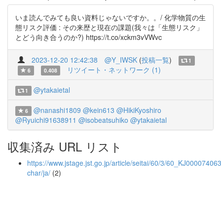
いま読んでみても良い資料じゃないですか。。/ 化学物質の生
態リスク評価 : その来歴と現在の課題(我々は「生態リスク」
とどう向き合うのか?) https://t.co/xckm3vVWvc
2023-12-20 12:42:38
@Y_IWSK
(
投稿一覧
)
1
リツイート・ネットワーク (1)
6
0.408
@ytakaietal
1
@nanashi1809
@kein613
@HikiKyoshiro
6
@Ryuichi91638911
@isobeatsuhiko
@ytakaietal
収集済み URL リスト
https://www.jstage.jst.go.jp/article/seitai/60/3/60_KJ000074063
char/ja/
(2)