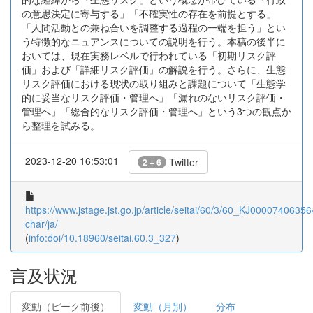
の意思決定に寄与する」「不確実性の存在を前提とする」
「人間活動との兼ね合いを調整する過程の一端を担う」とい
う特徴的なニュアンスについての説明を行う。本稿の後半に
おいては、現在実務レベルで行われている「初期リスク評
価」および「詳細リスク評価」の解説を行う。さらに、生態
リスク評価における現状の取り組みと課題について「生態学
的に妥当なリスク評価・管理へ」「漏れのないリスク評価・
管理へ」「総合的なリスク評価・管理へ」という3つの観点か
ら整理を試みる。
2023-12-20 16:53:01
Twitter
2 + 6
https://www.jstage.jst.go.jp/article/seitai/60/3/60_KJ00007406356/
char/ja/
(
info:doi/10.18960/seitai.60.3_327
)
言及状況
変動（ピーク前後）
変動（月別）
分布