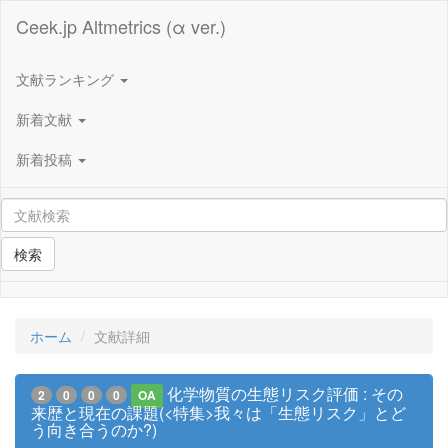
Ceek.jp Altmetrics (α ver.)
文献ランキング
新着文献
新着投稿
検索
ホーム
文献詳細
化学物質の生態リスク評価 : その
2
0
0
0
OA
来歴と現在の課題(<特集>我々は「生態リスク」とど
う向き合うのか?)