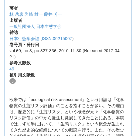
著者
林 岳彦
岩崎 雄一
藤井 芳一
出版者
一般社団法人 日本生態学会
雑誌
日本生態学会誌
(
ISSN:00215007
)
巻号頁・発行日
vol.60, no.3, pp.327-336, 2010-11-30 (Released:2017-04-
21)
参考文献数
49
被引用文献数
5
欧米では「ecological risk assessment」という用語は「化学
物質の生態リスク評価」のことを指すことが多い。その理由
は、歴史的に「生態リスク」という概念が元々「化学物質の
リスク評価」の中から誕生し発展してきたことにある。本稿
ではまず前半において、「生態リスク」という概念が生まれ
てきた歴史的な経緯についての概説を行う。また、その歴史
的な経緯から「生態リスク」という概念が帯びている「行政