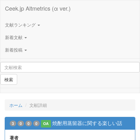
Ceek.jp Altmetrics (α ver.)
文献ランキング
新着文献
新着投稿
検索
ホーム
文献詳細
焼酎用蒸留器に関する楽しい話
3
0
0
0
OA
著者