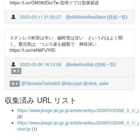
https://t.co/OM380DurTw 琉球ツブロ型蒸留器
2023-03-11 21:52:27
@okiMeshiAwaSake
(
投稿一覧
)
ステンレス蛇管は辛い 錫蛇管は甘い というのはよく聞
く。鹿児島は つぶろ釜も錫製で 興味深い
https://t.co/nkN8FUYIEl
2022-02-06 18:14:06
@sakefoodlab
(
投稿一覧
)
3
@YamadaToshiaki3
@daruya2
@nitok_sake
3
収集済み URL リスト
https://www.jstage.jst.go.jp/article/sekiyu/2006f/0/2006f_0_1/_
(2)
https://www.jstage.jst.go.jp/article/sekiyu/2006f/0/2006f_0_1/_
char/ja
(1)