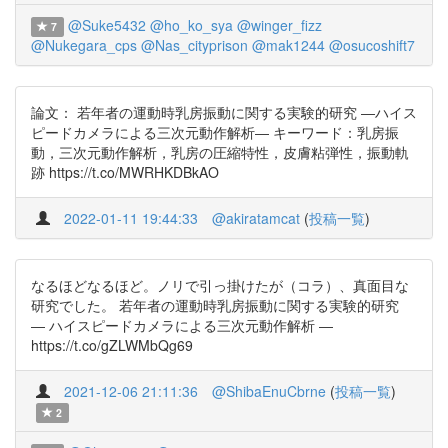
@Suke5432
@ho_ko_sya
@winger_fizz
7
@Nukegara_cps
@Nas_cityprison
@mak1244
@osucoshift7
論文： 若年者の運動時乳房振動に関する実験的研究 ―ハイス
ピードカメラによる三次元動作解析― キーワード：乳房振
動，三次元動作解析，乳房の圧縮特性，皮膚粘弾性，振動軌
跡 https://t.co/MWRHKDBkAO
2022-01-11 19:44:33
@akiratamcat
(
投稿一覧
)
なるほどなるほど。ノリで引っ掛けたが（コラ）、真面目な
研究でした。 若年者の運動時乳房振動に関する実験的研究
― ハイスピードカメラによる三次元動作解析 ―
https://t.co/gZLWMbQg69
2021-12-06 21:11:36
@ShibaEnuCbrne
(
投稿一覧
)
2