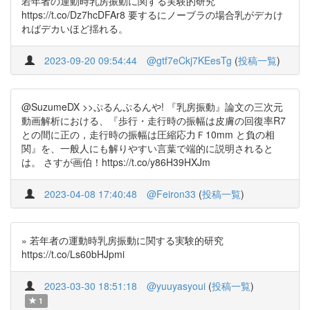
若年者の運動時乳房振動に関する実験的研究
https://t.co/Dz7hcDFAr8 要するにノーブラの場合乳がデカけ
ればデカいほど揺れる。
2023-09-20 09:54:44
@gtf7eCkj7KEesTg
(
投稿一覧
)
@SuzumeDX >>ぷるんぷるんや! 『乳房振動』論文の三次元
動画解析における、『歩行・走行時の振幅は皮膚の回復率R7
との間に正の，走行時の振幅は圧縮応力Ｆ10mm と負の相
関』を、一般人にも解りやすい言葉で端的に説明されると
は。 さすが画伯！https://t.co/y86H39HXJm
2023-04-08 17:40:48
@Feiron33
(
投稿一覧
)
» 若年者の運動時乳房振動に関する実験的研究
https://t.co/Ls60bHJpmi
2023-03-30 18:51:18
@yuuyasyoui
(
投稿一覧
)
1