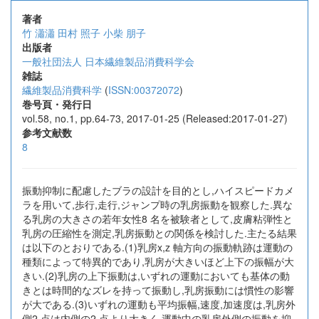
著者
竹 瀟瀟
田村 照子
小柴 朋子
出版者
一般社団法人 日本繊維製品消費科学会
雑誌
繊維製品消費科学
(
ISSN:00372072
)
巻号頁・発行日
vol.58, no.1, pp.64-73, 2017-01-25 (Released:2017-01-27)
参考文献数
8
振動抑制に配慮したブラの設計を目的とし,ハイスピードカメ
ラを用いて,歩行,走行,ジャンプ時の乳房振動を観察した.異な
る乳房の大きさの若年女性8 名を被験者として,皮膚粘弾性と
乳房の圧縮性を測定,乳房振動との関係を検討した.主たる結果
は以下のとおりである.(1)乳房x,z 軸方向の振動軌跡は運動の
種類によって特異的であり,乳房が大きいほど上下の振幅が大
きい.(2)乳房の上下振動は,いずれの運動においても基体の動
きとは時間的なズレを持って振動し,乳房振動には慣性の影響
が大である.(3)いずれの運動も平均振幅,速度,加速度は,乳房外
側2 点は内側の2 点より大きく,運動中の乳房外側の振動を抑