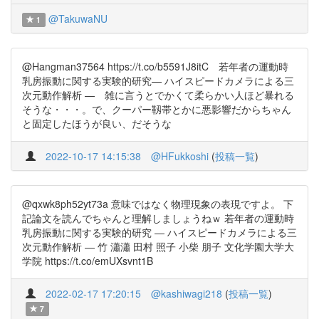
@TakuwaNU
1
@Hangman37564 https://t.co/b5591J8itC 若年者の運動時
乳房振動に関する実験的研究― ハイスピードカメラによる三
次元動作解析 ― 雑に言うとでかくて柔らかい人ほど暴れる
そうな・・・。で、クーパー靱帯とかに悪影響だからちゃん
と固定したほうが良い、だそうな
2022-10-17 14:15:38
@HFukkoshi
(
投稿一覧
)
@qxwk8ph52yt73a 意味ではなく物理現象の表現ですよ。 下
記論文を読んでちゃんと理解しましょうねｗ 若年者の運動時
乳房振動に関する実験的研究 ― ハイスピードカメラによる三
次元動作解析 ― 竹 瀟瀟 田村 照子 小柴 朋子 文化学園大学大
学院 https://t.co/emUXsvnt1B
2022-02-17 17:20:15
@kashiwagi218
(
投稿一覧
)
7