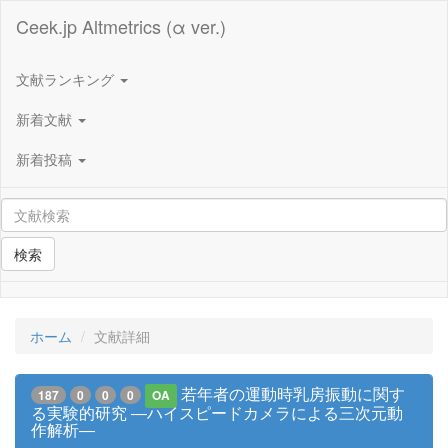
Ceek.jp Altmetrics (α ver.)
文献ランキング
新着文献
新着投稿
検索
ホーム
文献詳細
若年者の運動時乳房振動に関す
187
0
0
0
OA
る実験的研究 ―ハイスピードカメラによる三次元動
作解析―