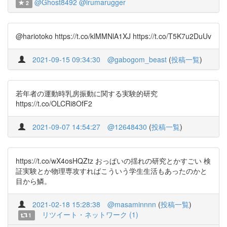
@Ghost8492
@irumarugger
2
@hariotoko https://t.co/klMMNlA1XJ https://t.co/T5K7u2DuUv
2021-09-15 09:34:30
@gabogom_beast
(
投稿一覧
)
若年者の運動時乳房振動に関する実験的研究
https://t.co/OLCRi8OfF2
2021-09-07 14:54:27
@12648430
(
投稿一覧
)
https://t.co/wX4osHQZtz おっぱいの揺れの研究とかすごい 検
証実験とか物理専攻すればこういう学生生活もあったのかと
目から鱗。
2021-02-18 15:28:38
@masaminnnn
(
投稿一覧
)
リツイート・ネットワーク (1)
1