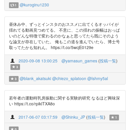
@kuroginu1230
1
昼休み中、ずっとインスタのおススメに出てくるオッパイが
揺れてる動画見つめてる。 不意に、この揺れの振幅はおっぱ
いのどんな特徴で変わるのかなぁと思ってたら既にそのよう
な論文が存在していた。 俺もこの道を進んでいたら、博士号
取ってたかも知れん。 https://t.co/5wcjE0129e
2020-09-08 13:00:25
@yamasun_games
(
投稿一覧
)
3
@blank_akatsuki
@chiezo_splatoon
@Ishmy5al
3
若年者の運動時乳房振動に関する実験的研究 なるほど興味深
い https://t.co/rpikITXA8o
2017-06-07 03:17:59
@Shinku_JP
(
投稿一覧
)
1
0