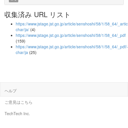
収集済み URL リスト
https://www.jstage.jst.go.jp/article/senshoshi/58/1/58_64/_artic
char/ja/
(4)
https://www.jstage.jst.go.jp/article/senshoshi/58/1/58_64/_pdf
(159)
https://www.jstage.jst.go.jp/article/senshoshi/58/1/58_64/_pdf/
char/ja
(25)
ヘルプ
ご意見はこちら
TechTech Inc.