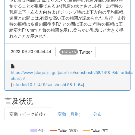
制することが重要である.(4)乳房の大きさと,歩行・走行時の
乳房上下・左右方向およびジャンプ時の上下方向の平均振幅,
速度との間には,有意な高い正の相関が認められた.歩行・走行
時の振幅は皮膚の回復率R7 との間に正の,走行時の振幅は圧
縮応力F10mm と負の相関を示し,柔らかい乳房ほど大きく揺
れることが示された.
2023-09-20 09:54:44
Twitter
187 + 15
https://www.jstage.jst.go.jp/article/senshoshi/58/1/58_64/_article/-
char/ja/
(
info:doi/10.11419/senshoshi.58.1_64
)
言及状況
変動（ピーク前後）
変動（月別）
分布
合計
Twitter (通常)
Twitter (RT)