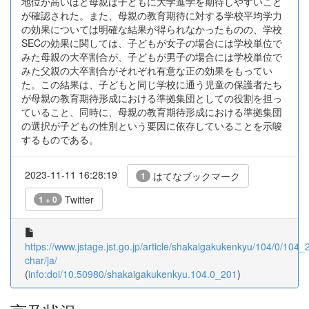
地位が高いほど母親は子どもに大学進学を期待しやすいこと
が確認された。また、母親の教育期待に対する学校平均学力
の効果については明確な結果が得られなかったものの、学校
SECの効果に関しては、子どもが女子の場合には学校単位で
みた母親の大卒割合が、子どもが男子の場合には学校単位で
みた父親の大卒割合がそれぞれ有意な正の効果をもってい
た。この結果は、子どもと同じ学校に通う児童の保護者たち
が母親の教育期待形成における準拠集団としての役割を担っ
ていること、同時に、母親の教育期待形成における準拠集団
の選択が子どもの性別という要因に依存していることを示唆
するものである。
2023-11-11 16:28:19
はてなブックマーク
1
Twitter
1 + 0
https://www.jstage.jst.go.jp/article/shakaigakukenkyu/104/0/104_2
char/ja/
(
info:doi/10.50980/shakaigakukenkyu.104.0_201
)