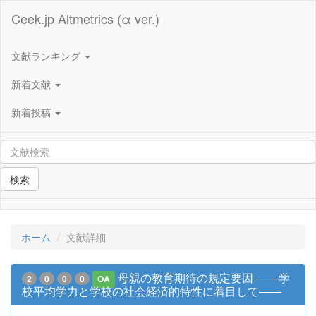
Ceek.jp Altmetrics (α ver.)
文献ランキング
新着文献
新着投稿
検索
ホーム
文献詳細
母親の教育期待の規定要因 ――学
2
0
0
0
OA
校平均学力と学校の社会経済的特性に着目して――