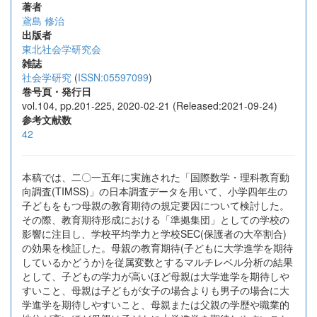
著者
鳶島 修治
出版者
東北社会学研究会
雑誌
社会学研究
(
ISSN:05597099
)
巻号頁・発行日
vol.104, pp.201-225, 2020-02-21 (Released:2021-09-24)
参考文献数
42
本稿では、二〇一五年に実施された「国際数学・理科教育動
向調査(TIMSS)」の日本調査データを用いて、小学四年生の
子どもをもつ母親の教育期待の規定要因について検討した。
その際、教育期待形成における「準拠集団」としての学校の
影響に注目し、学校平均学力と学校SEC(保護者の大卒割合)
の効果を検証した。母親の教育期待(子どもに大学進学を期待
しているかどうか)を従属変数とするマルチレベル分析の結果
として、子どもの学力が高いほど母親は大学進学を期待しや
すいこと、母親は子どもが女子の場合よりも男子の場合に大
学進学を期待しやすいこと、母親または父親の学歴や職業的