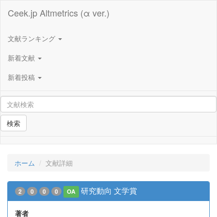
Ceek.jp Altmetrics (α ver.)
文献ランキング
新着文献
新着投稿
検索
ホーム
文献詳細
研究動向 文学賞
2
0
0
0
OA
著者