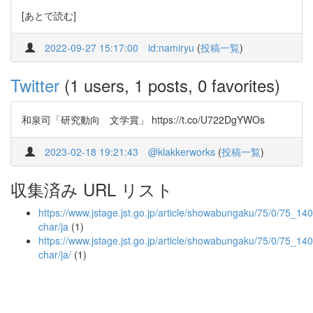
[あとで読む]
2022-09-27 15:17:00
id:namiryu
(
投稿一覧
)
Twitter
(1 users, 1 posts, 0 favorites)
和泉司「研究動向 文学賞」 https://t.co/U722DgYWOs
2023-02-18 19:21:43
@klakkerworks
(
投稿一覧
)
収集済み URL リスト
https://www.jstage.jst.go.jp/article/showabungaku/75/0/75_140/
char/ja
(1)
https://www.jstage.jst.go.jp/article/showabungaku/75/0/75_140/
char/ja/
(1)