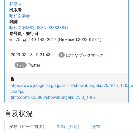
和泉 司
出版者
昭和文学会
雑誌
昭和文学研究
(
ISSN:03883884
)
巻号頁・発行日
vol.75, pp.140-143, 2017 (Released:2022-07-01)
2023-02-18 19:21:43
はてなブックマーク
1
Twitter
1 + 0
https://www.jstage.jst.go.jp/article/showabungaku/75/0/75_140/_ar
char/ja/
(
info:doi/10.50863/showabungaku.75.0_140
)
言及状況
変動（ピーク前後）
変動（月別）
分布