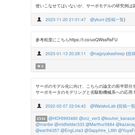
使いこなせてはいないが、サーボモデルの研究例は調べている
2023-11-20 21:01:47
@ykuni
(
投稿一覧
)
参考程度にこちらhttps://t.co/uoQWssRsFU
2023-01-13 20:28:11
@nagoyakasheep
(
投
0
サーボのモデル化に向け、こちらの論文の前半部分を
サーボモータのモデリングと劣駆動機械系への応用 https://t.co/
2022-02-07 22:04:42
@WatakoLab
(
投稿一
@HOHI993480
@orz_ver3
@kouhei_kanaza
33
@manbe
@midfielder333
@Marthur5884
@kazanag
@earth6357
@EngLota3
@Sapphire_Lilith
@YuyaF