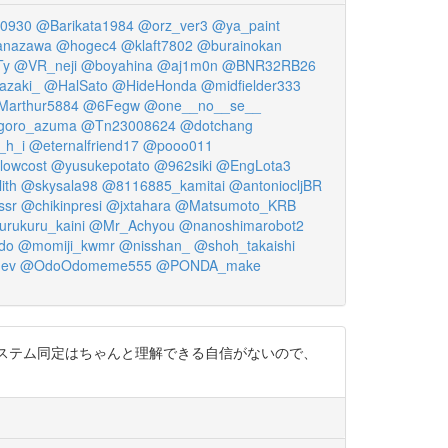
d0930
@Barikata1984
@orz_ver3
@ya_paint
anazawa
@hogec4
@klaft7802
@burainokan
Ty
@VR_neji
@boyahina
@aj1m0n
@BNR32RB26
zaki_
@HalSato
@HideHonda
@midfielder333
arthur5884
@6Fegw
@one__no__se__
goro_azuma
@Tn23008624
@dotchang
_h_i
@eternalfriend17
@pooo011
lowcost
@yusukepotato
@962siki
@EngLota3
ith
@skysala98
@8116885_kamitai
@antoniocljBR
ssr
@chikinpresi
@jxtahara
@Matsumoto_KRB
rukuru_kaini
@Mr_Achyou
@nanoshimarobot2
do
@momiji_kwmr
@nisshan_
@shoh_takaishi
ev
@OdoOdomeme555
@PONDA_make
中…。 (システム同定はちゃんと理解できる自信がないので、