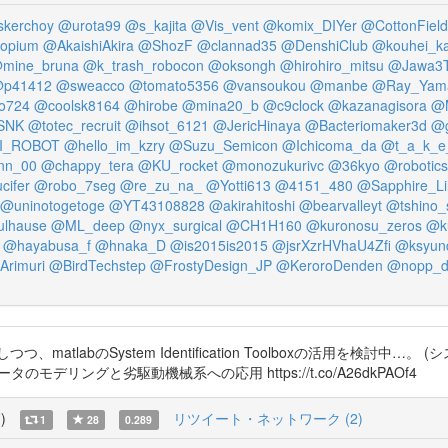
kerchoy
@urota99
@s_kajita
@Vis_vent
@komix_DIYer
@CottonFiel
copium
@AkaishiAkira
@ShozF
@clannad35
@DenshiClub
@kouhei_k
mine_bruna
@k_trash_robocon
@oksongh
@hirohiro_mitsu
@Jawa3
p41412
@sweacco
@tomato5356
@vansoukou
@manbe
@Ray_Yama
o724
@coolsk8164
@hirobe
@mina20_b
@c9clock
@kazanagisora
@M
SNK
@totec_recruit
@ihsot_6121
@JericHinaya
@Bacteriomaker3d
@
I_ROBOT
@hello_im_kzry
@Suzu_Semicon
@Ichicoma_da
@t_a_k_e
nn_00
@chappy_tera
@KU_rocket
@monozukurivc
@36kyo
@robotics
cifer
@robo_7seg
@re_zu_na_
@Yotti613
@4151_480
@Sapphire_Lil
@uninotogetoge
@YT43108828
@akirahitoshi
@bearvalleyt
@tshino_
ulhause
@ML_deep
@nyx_surgical
@CH1H160
@kuronosu_zeros
@ku
@hayabusa_f
@hnaka_D
@is2015is2015
@jsrXzrHVhaU4Zfi
@ksyun
Arimuri
@BirdTechstep
@FrostyDesign_JP
@KeroroDenden
@nopp_d
atlabのSystem Identification Toolboxの活用を検討
デリングと劣駆動機械系への応用 https://t.co/A26dkPAOf4
覧
)
リツイート・ネットワーク (2)
1
28
0.289