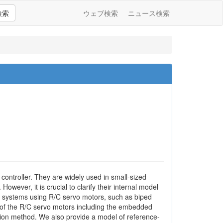
検索
ウェブ検索
ニュース検索
ontroller. They are widely used in small-sized
wever, it is crucial to clarify their internal model
c systems using R/C servo motors, such as biped
l of the R/C servo motors including the embedded
ation method. We also provide a model of reference-