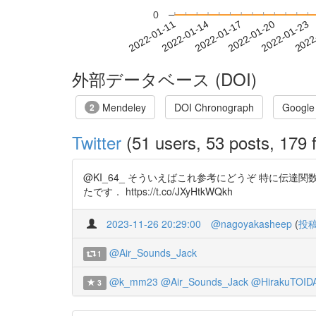
0
2022-01-17
2022-01-20
2022-01-23
2022
2022-01-11
2022-01-14
外部データベース (DOI)
Mendeley
DOI Chronograph
Google
2
Twitter
(51 users, 53 posts, 179 f
@KI_64_ そういえばこれ参考にどうぞ 特に伝
たです． https://t.co/JXyHtkWQkh
2023-11-26 20:29:00
@nagoyakasheep
(
投
@Air_Sounds_Jack
1
@k_mm23
@Air_Sounds_Jack
@HirakuTOID
3