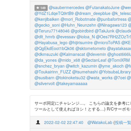
@saubermercedes
@FutanakatoJune
@wes
149
@YdZ1LdqeTQ9rtB9
@dream_deepblue
@k_teles
@kenjibaiken
@mori_Robotmate
@punbafortress
@
@gecko_soni
@Huhn_Neunzehn
@Ninagawa123
@
@Teruru77148046
@gobirdbird
@TakJunk
@claudi
@dlt_hmrb
@evessav
@ioloa_N
@Oes7RH2ZOzTr
@Hayabusa_lego
@hijirisumire
@microToPAS
@KE
@QgEkdEoot1bQk06
@sktometometo
@ayatakasa
@dkmsuzuki
@Kalmanscat
@devemin
@ghost666lu
@da_yones
@mido_x68
@SectanLeaf
@TomiXRM
@snchez_bryan
@witch_kazumin
@yme_akoch
@f
@Toukairinn_FUZZ
@tsumehashi
@YotsubaLibrary
@susibarn
@tokinoketsu32
@wata_works
@7oei
@
@silvervolt
@takeyamaaaaa
サーボ同定にチャレンジ…。 こちらの論文を参考にしつつ、m
ツールとして使えればヨシ！とする…) R/Cサーボモータのモ
2022-02-02 22:47:40
@WatakoLab
(
投稿一