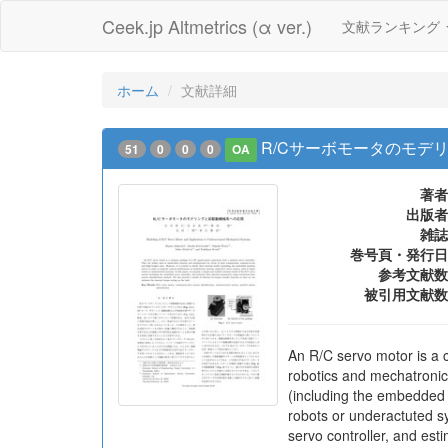
Ceek.jp Altmetrics (α ver.)
文献ランキング
ホーム
文献詳細
R/Cサーボモータのモデ
51
0
0
0
OA
著者
出版者
雑誌
巻号頁・発行日
参考文献数
被引用文献数
An R/C servo motor is a 
robotics and mechatronics 
(including the embedded 
robots or underactuted s
servo controller, and est