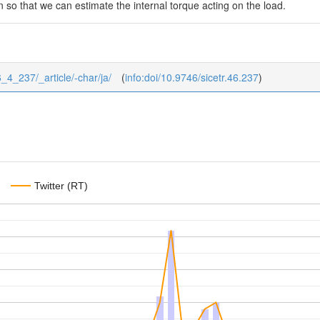
n so that we can estimate the internal torque acting on the load.
46_4_237/_article/-char/ja/
(
info:doi/10.9746/sicetr.46.237
)
Twitter (RT)