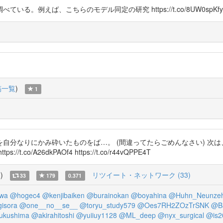
。例えば、こちらのモデル同定の研究 https://t.co/8UW0spKfy
稿一覧
)
1
自分なりにかみ砕いたものをば…。 (間違ってたらごめんなさい) 次は
A26dkPAOf4 https://t.co/r44vQPPE4T
覧
)
リツイート・ネットワーク (33)
33
179
0.371
wa
@hogec4
@kenjibaiken
@burainokan
@boyahina
@Huhn_Neunze
isora
@one__no__se__
@toryu_study579
@Oes7RH2ZOzTrSNK
@Ba
ukushima
@akirahitoshi
@yuiiuy1128
@ML_deep
@nyx_surgical
@is2