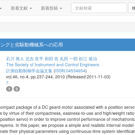
新着文献
新着投稿
リングと劣駆動機械系への応用
石川 将人
北吉 良平
和田 尭
丸田 一郎
杉江 俊治
The Society of Instrument and Control Engineers
計測自動制御学会論文集
(
ISSN:04534654
)
vol.46, no.4, pp.237-244, 2010 (Released:2011-11-03)
7
1
3
compact package of a DC geard-motor associated with a position servo c
by virtue of their compactness, easiness-to-use and high/weight ratio. Ho
position servo) in order to improve control performance of mechatroni
ysyems. In this paper, we propose a simple and realistic internal mode
imate their physical parameters using continuous-time system identific