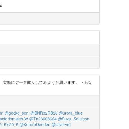
d
、実際にデータ取りしてみようと思います。 ・R/C
hn
@gecko_soni
@BNR32RB26
@urora_blue
cteriomaker3d
@Tn23008624
@Suzu_Semicon
015is2015
@KeroroDenden
@silvervolt