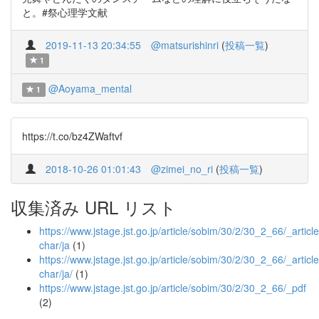
と。#祭心理学文献
2019-11-13 20:34:55
@matsurishinri
(
投稿一覧
)
1
@Aoyama_mental
1
https://t.co/bz4ZWaftvf
2018-10-26 01:01:43
@zimei_no_ri
(
投稿一覧
)
収集済み URL リスト
https://www.jstage.jst.go.jp/article/sobim/30/2/30_2_66/_article
char/ja
(1)
https://www.jstage.jst.go.jp/article/sobim/30/2/30_2_66/_article
char/ja/
(1)
https://www.jstage.jst.go.jp/article/sobim/30/2/30_2_66/_pdf
(2)