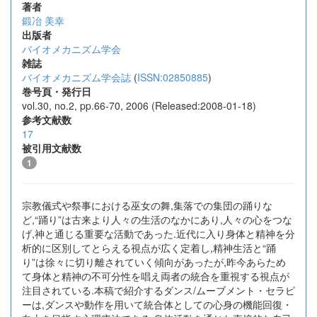
著者
鍛冶 美幸
出版者
バイオメカニズム学会
雑誌
バイオメカニズム学会誌
(
ISSN:02850885
)
巻号頁・発行日
vol.30, no.2, pp.66-70, 2006 (Released:2008-01-18)
参考文献数
17
被引用文献数
1
宗教儀式や祭事における巫女の舞,集落での集団の踊りな
ど,“踊り”は古来より人々の生活のなかにあり,人々の心をつな
げ,神と通じる重要な活動であった.近代に入り身体と精神を分
析的に区別してとらえる視点が広く定着し,精神生活と“踊
り”は徐々に切り離されていく傾向があったが,昨今あらため
て身体と精神の不可分性を唱え両者の統合を重視する視点が
注目されている.本稿で紹介するダンス/ムーブメント・セラピ
ーは,ダンスや動作を用いて統合体としての心身の機能回復・