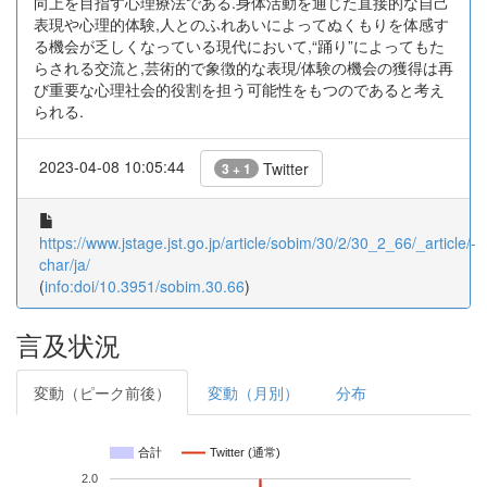
向上を目指す心理療法である.身体活動を通じた直接的な自己
表現や心理的体験,人とのふれあいによってぬくもりを体感す
る機会が乏しくなっている現代において,“踊り”によってもた
らされる交流と,芸術的で象徴的な表現/体験の機会の獲得は再
び重要な心理社会的役割を担う可能性をもつのであると考え
られる.
2023-04-08 10:05:44
Twitter
3 + 1
https://www.jstage.jst.go.jp/article/sobim/30/2/30_2_66/_article/-
char/ja/
(
info:doi/10.3951/sobim.30.66
)
言及状況
変動（ピーク前後）
変動（月別）
分布
合計
Twitter (通常)
2.0