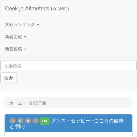
Ceek.jp Altmetrics (α ver.)
文献ランキング
新着文献
新着投稿
検索
ホーム
文献詳細
ダンス・セラピー ~こころの健康
3
0
0
0
OA
と“踊り”