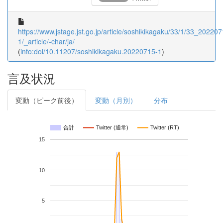
https://www.jstage.jst.go.jp/article/soshikikagaku/33/1/33_202207
1/_article/-char/ja/
(
info:doi/10.11207/soshikikagaku.20220715-1
)
言及状況
変動（ピーク前後）
変動（月別）
分布
合計
Twitter (通常)
Twitter (RT)
15
10
5