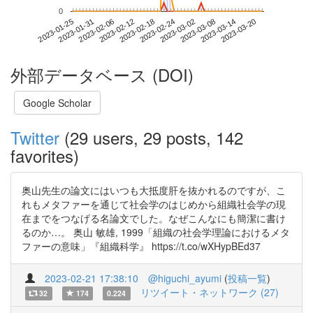
0
2023-03-14
2023-01-25
2023-02-12
2023-03-02
2023-03-20
2023-01-31
2023-02-18
2023-03-08
2023-02-06
2023-02-24
外部データベース (DOI)
Google Scholar
Twitter
(29 users, 29 posts, 142
favorites)
奥山先生の論文にはいつも大抵度肝を抜かれるのですが、こ
れもメタファーを通じて社会学のはじめから組織社会学の現
在までをつなげる名論文でした。なぜこんなにも簡潔に書け
るのか…。 奥山 敏雄, 1999「組織の社会学理論におけるメタ
ファーの意味」『組織科学』 https://t.co/wXHypBEd37
2023-02-21 17:38:10
@higuchi_ayumi
(
投稿一覧
)
リツイート・ネットワーク (27)
32
174
0.224