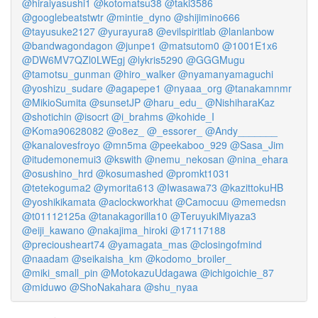
@hiraiyasushi1
@kotomatsu38
@taki3586
@googlebeatstwtr
@mintie_dyno
@shijimino666
@tayusuke2127
@yurayura8
@evilspiritlab
@lanlanbow
@bandwagondagon
@junpe1
@matsutom0
@1001E1x6
@DW6MV7QZl0LWEgj
@lykris5290
@GGGMugu
@tamotsu_gunman
@hiro_walker
@nyamanyamaguchi
@yoshizu_sudare
@agapepe1
@nyaaa_org
@tanakamnmr
@MikioSumita
@sunsetJP
@haru_edu_
@NishiharaKaz
@shotichin
@isocrt
@i_brahms
@kohide_I
@Koma90628082
@o8ez_
@_essorer_
@Andy_______
@kanalovesfroyo
@mn5ma
@peekaboo_929
@Sasa_Jim
@itudemonemui3
@kswith
@nemu_nekosan
@nina_ehara
@osushino_hrd
@kosumashed
@promkt1031
@tetekoguma2
@ymorita613
@Iwasawa73
@kazittokuHB
@yoshikikamata
@aclockworkhat
@Camocuu
@memedsn
@t01112125a
@tanakagorilla10
@TeruyukiMiyaza3
@eiji_kawano
@nakajima_hiroki
@17117188
@preciousheart74
@yamagata_mas
@closingofmind
@naadam
@seikaisha_km
@kodomo_broiler_
@miki_small_pin
@MotokazuUdagawa
@ichigoichie_87
@miduwo
@ShoNakahara
@shu_nyaa