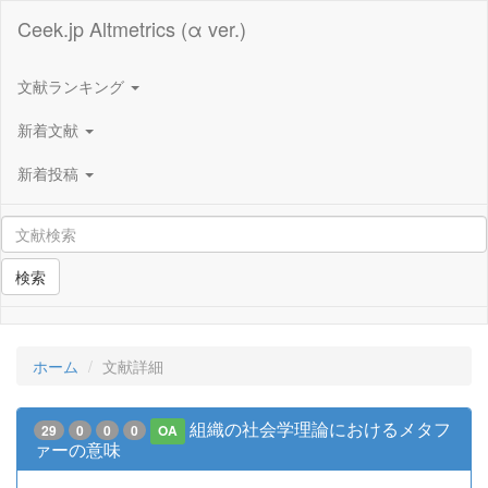
Ceek.jp Altmetrics (α ver.)
文献ランキング
新着文献
新着投稿
検索
ホーム
文献詳細
組織の社会学理論におけるメタフ
29
0
0
0
OA
ァーの意味