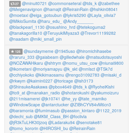
@minuit0721
@commonseteral
@tds_k
@zabethee
27
@Meigenavignon
@hamajit
@ReirainRain
@hshkin08041
@moetaxi
@eiga_gotoubun
@lykris5290
@Layla_olivia7
@MikioSumita
@haru_edu_
@Andy_______
@blackpearl_1130
@osushino_hrd
@tetekoguma2
@tanakagorilla10
@TeruyukiMiyaza3
@Trevor11199282
@naadam
@miki_small_pin
@sundaymeme
@1945uso
@hiromichihasebe
125
@raruru_333
@gaiabeam
@gilledwhale
@matsudotsuyoshi
@NOZAWAHikaru
@shtrym
@nomu_utsu_cow
@niunai9800
@ikometani
@moriyamapyu
@k_skt
@nmlsct
@TSk7d
@cchiyokoko
@kikimaosamu
@rengo31092783
@misaki_d
@rkwym
@kaimin0227
@toricage
@ish3173
@ShinsukeAsakawa
@pbox4649
@tds_k
@RyoheiKishi
@to9_at
@manakan_radio
@shotarokushi
@yakumoizuru
@211misamerei
@jk10741
@he_yy
@tate_mamiko
@WindowScape
@antarctucker
@ZIBhCYV84vM6cn3
@baramonia
@fumimasub
@passion_kintaro
@1122_2019
@dechi_sub
@MKM_Class_BH
@foclivla
@jR3kTuLHK30jzoq
@Ladaraku94
@senotake81
@tomo_kororin
@HIROSHI_bu
@ReirainRain