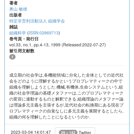
著者
奥山 敏雄
出版者
特定非営利活動法人 組織学会
雑誌
組織科学
(
ISSN:02869713
)
巻号頁・発行日
vol.33, no.1, pp.4-13, 1999 (Released:2022-07-27)
被引用文献数
1
成立期の社会学は,各機能領域に分化した全体としての近代社
会をどのように理解するかというプロブレマティークの中で
組織を理解しようとした.機械,有機体,生命システムという,組
織の社会学理論の基礎メタファーは,このプロブレマティーク
の変容に連動するものと解釈できる.組織理論のメタファー論
は理論多元主義を主張するが,近代社会の転換期にある現在プ
ロブレマティークの自覚なしに多元主義を展開するとしたら,
組織の何を理解したことになるというのか.
2023-03-04 14:01:47
Twitter
29 + 142