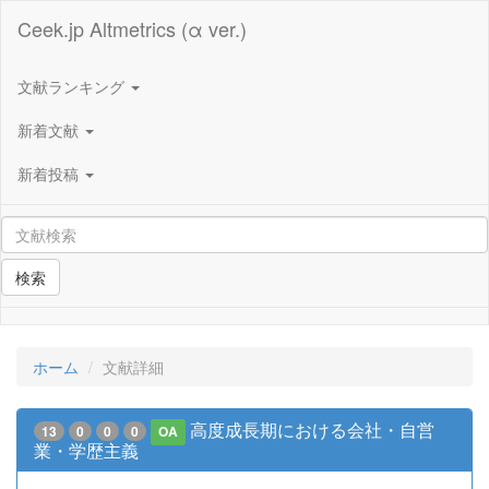
Ceek.jp Altmetrics (α ver.)
文献ランキング
新着文献
新着投稿
検索
ホーム
文献詳細
高度成長期における会社・自営
13
0
0
0
OA
業・学歴主義