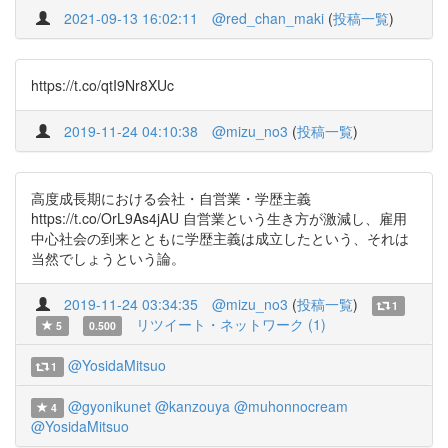
2021-09-13 16:02:11
@red_chan_maki
(
投稿一覧
)
https://t.co/qtI9Nr8XUc
2019-11-24 04:10:38
@mizu_no3
(
投稿一覧
)
高度成長期における会社・自営業・学歴主義
https://t.co/OrL9As4jAU 自営業という生き方が激減し、雇用
中心社会の到来とともに学歴主義は成立したという、それは
当然でしょうという論。
2019-11-24 03:34:35
@mizu_no3
(
投稿一覧
)
1
リツイート・ネットワーク (1)
5
0.500
@YosidaMitsuo
1
@gyonikunet
@kanzouya
@muhonnocream
4
@YosidaMitsuo