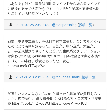
もありますけど、事業は雇用者マインドから経営者マインド
に転換が必要で大変そうです。 fireで自営業率の適正値へ揺
り戻している時期だったりして？
2021-09-25 20:09:48
@manpomiblog
(
投稿一覧
)
戦前日本資本主義と、戦後日本資本主義と、分けて考えられ
たのはとても興味深かった。自営業、中小企業、大企業、
と、事業規模別でざっくりと分けた生態系のグラデーション
が変わりつつある2020年代の今の、日本社会と企業と家族の
在り方、の本は、積読どあったな。読む。
https://t.co/fx1TZwpdWd
2021-09-13 23:08:34
@red_chan_maki
(
投稿一覧
)
関連したまとめはないものかと思ったら興味深い資料をみつ
けた。後で読む。 高度成長期における会社・自営業・学歴主
義 https://t.co/fx1TZwpdWd https://t.co/wMfwxk1Ucj