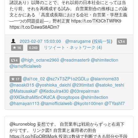
諸説あり）以降のことで、それ以前の日本社会にとっては当
たり前、それを再構成する試み。 自営業割合の推移はこの論
文とかにある 「高度成長期における会社・自営業・学歴主義
―一つの問題提起―」野村正實 https://t.co/TK3ChTWRK9
https://t.co/DawaS8ADm7
2023-02-07 15:03:00
@marugame
(
投稿一覧
)
4
リツイート・ネットワーク (4)
16
0.243
@high_octane2960
@readmaster9
@shimitection
4
@iamofficialweb
@al1ce_02
@sz7xT3ZP1o2GDLu
@aiannome33
17
@naoaki315
@yoshioka_daichi
@23timitati
@satoko_teshi
@MatsusakaF
@KedouIra430
@03repairman
@XKGkdhaM5nOKdCA
@cogitopos
@shimitection
@hamayan113
@iamofficialweb
@kyoto100nen
@TYashf7
@kuroneblog 妄想です。 自営業率は戦前からずっと右肩下
がりです。 リンク図1 自営業と雇用者の割合
https://t.co/hEpOB5Mgrk 投資は数値で判断できる部分や手段