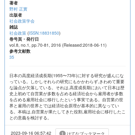
著者
野村 正實
出版者
社会政策学会
雑誌
社会政策
(
ISSN:18831850
)
巻号頁・発行日
vol.8, no.1, pp.70-81, 2016 (Released:2018-06-11)
参考文献数
35
日本の高度経済成長期(1955〜73年)に対する研究が盛んにな
っている。しかしそれらの研究にもかかわらず,きわめて重要
な論点が欠落している。それは,高度成長期において日本は歴
史上初めて自営業が多数を占める経済社会から雇用者が多数
を占める雇用社会に移行したという事実である。自営業の世
界と雇用の世界とでは経済社会原理が基本的に異なってい
る。本稿は,自営業が果たしてきた役割,雇用社会に移行したこ
との意義を検討する。
2023-09-16 06:57:42
はてなブックマーク
1