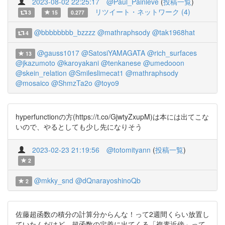
2023-08-02 22:25:17
@Paul_Painleve
(
投稿一覧
)
リツイート・ネットワーク (4)
3
15
0.277
@bbbbbbbb_bzzzz
@mathraphsody
@tak1968hat
4
@gauss1017
@SatosiYAMAGATA
@rich_surfaces
13
@jkazumoto
@karoyakani
@tenkanese
@umedooon
@skein_relation
@Smileslimecat1
@mathraphsody
@mosaico
@ShmzTa2o
@toyo9
hyperfunctionの方(https://t.co/GjwtyZxupM)は本には出てこな
いので、やるとしても少し先になりそう
2023-02-23 21:19:56
@totomityann
(
投稿一覧
)
2
@mkky_snd
@dQnarayoshinoQb
2
佐藤超函数の積分の計算分からんな！って2週間くらい放置し
ていたんだけど、超函数の定義に出てくる「複素近傍」って