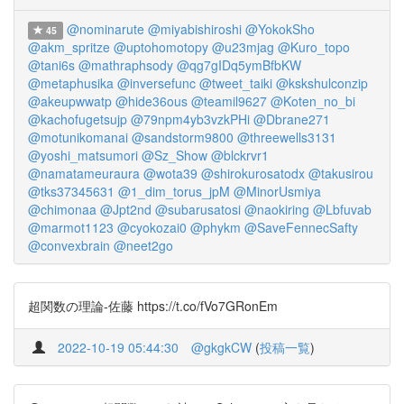
@nominarute
@miyabishiroshi
@YokokSho
45
@akm_spritze
@uptohomotopy
@u23mjag
@Kuro_topo
@tani6s
@mathraphsody
@qg7gIDq5ymBfbKW
@metaphusika
@inversefunc
@tweet_taiki
@kskshulconzip
@akeupwwatp
@hide36ous
@teamil9627
@Koten_no_bi
@kachofugetsujp
@79npm4yb3vzkPHi
@Dbrane271
@motunikomanai
@sandstorm9800
@threewells3131
@yoshi_matsumori
@Sz_Show
@blckrvr1
@namatameuraura
@wota39
@shirokurosatodx
@takusirou
@tks37345631
@1_dim_torus_jpM
@MinorUsmiya
@chimonaa
@Jpt2nd
@subarusatosi
@naokiring
@Lbfuvab
@marmot1123
@cyokozai0
@phykm
@SaveFennecSafty
@convexbrain
@neet2go
超関数の理論-佐藤 https://t.co/fVo7GRonEm
2022-10-19 05:44:30
@gkgkCW
(
投稿一覧
)