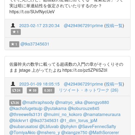
実は暗に単連結性を仮定されていたりするのか？
https://t.co/SUvfNycUeV
2023-02-17 23:20:34
@4294967291prime
(
投稿一覧
)
1
@tks37345631
1
佐藤幹夫の数学に載ってる超函数の入門の章がそっくりその
まま jstage 上がってたよね https://t.co/pz5ZP6SZ0I
2023-01-09 18:05:15
@4294967291prime
(
投稿一覧
)
リツイート・ネットワーク (26)
24
59
0.351
@mathraphsody
@matryo_sika
@sengyo880
26
@kachofugetsujp
@yutakama
@koburouze845
@threewells3131
@muimi_no_kokoro
@namatameuraura
@blckrvr1
@tks37345631
@1_dim_torus_jpM
@subarusatosi
@Lbfuvab
@phykm
@SaveFennecSafty
@TomiyaAkio
@mshero_y
@xiangze750
@MathSorcerer