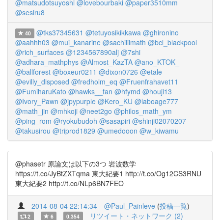
@matsudotsuyoshi
@lovebourbaki
@paper3510mm
@sesiru8
@tks37345631
@tetuyosikikkawa
@ghironino
40
@aahhh03
@mui_kanarine
@sachiiiimath
@bcl_blackpool
@rich_surfaces
@1234567890alj
@7shi
@adhara_mathphys
@Almost_KazTA
@ano_KTOK_
@ballforest
@boxeur0211
@dixon0726
@etale
@evilly_disposed
@fredholm_eq
@Fruenfrahavet11
@FumiharuKato
@hawks__fan
@hfymd
@houji13
@Ivory_Pawn
@jpypurple
@Kero_KU
@laboage777
@math_jin
@mhkoji
@neet2go
@philos_math_ym
@ping_rom
@ryokubudoh
@sasapiri
@shinji02070207
@takusirou
@triprod1829
@umedooon
@w_kiwamu
@phasetr 原論文は以下の3つ 岩波数学
https://t.co/JyBtZXTqma 東大紀要1 http://t.co/Og12CS3RNU
東大紀要2 http://t.co/NLp6BN7FEO
2014-08-04 22:14:34
@Paul_Painleve
(
投稿一覧
)
リツイート・ネットワーク (2)
2
6
0.354