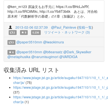
@ken_m123 原論文もお手元に https://t.co/BHcLJxRY,
http://t.co/flRC8M9c, http://t.co/Yb8T3b6k あとは、河合柏
原木村「代数解析学の基礎」の1章（加藤訳）とか。
2013-02-06 02:37:39
@Paul_Painleve
(
投稿一覧
)
リツイート・ネットワーク (3)
2
9
0.236
@paper3510mm
@iwaokimura
3
@paper3510mm
@b8eansatz
@Dark_Skywalker
6
@metaphusika
@narumisugimori
@VARDIGA
収集済み URL リスト
https://www.jstage.jst.go.jp/article/sugaku1947/10/1/10_1_1/_ar
char/ja/
(75)
https://www.jstage.jst.go.jp/article/sugaku1947/10/1/10_1_1/_
(37)
https://www.jstage.jst.go.jp/article/sugaku1947/10/1/10_1_1/_p
char/ja
(1)