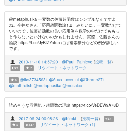
@metaphusika 一変数の佐藤超函数はシンプルなんですよ
ね。今井功さん「応用超関数論1,2」みたいに，一変数だけで
いいので，佐藤超函数の良い応用例を数学の中だけでももっ
と作らないといけないのかもしれません。実際，佐藤さんの
論説 https://t.co/JyBtZYatoa には複素積分などの例が詳しい
です。
2019-11-10 14:57:20
@Paul_Painleve
(
投稿一覧
)
リツイート・ネットワーク
2
7
@tks37345631
@6uux_uxxx_ut
@Dbrane271
6
@mathrelish
@metaphusika
@mosaico
読めそうな雰囲気＞超関数の理論 https://t.co/VeDEW9A78D
2017-06-24 00:08:26
@hiroki_f
(
投稿一覧
)
1
リツイート・ネットワーク (1)
5
0.447