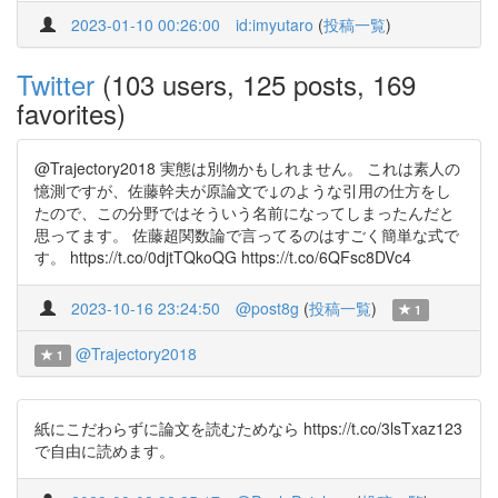
2023-01-10 00:26:00
id:imyutaro
(
投稿一覧
)
Twitter
(103 users, 125 posts, 169
favorites)
@Trajectory2018 実態は別物かもしれません。 これは素人の
憶測ですが、佐藤幹夫が原論文で↓のような引用の仕方をし
たので、この分野ではそういう名前になってしまったんだと
思ってます。 佐藤超関数論で言ってるのはすごく簡単な式で
す。 https://t.co/0djtTQkoQG https://t.co/6QFsc8DVc4
2023-10-16 23:24:50
@post8g
(
投稿一覧
)
1
@Trajectory2018
1
紙にこだわらずに論文を読むためなら https://t.co/3lsTxaz123
で自由に読めます。