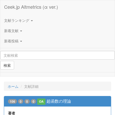
Ceek.jp Altmetrics (α ver.)
文献ランキング
新着文献
新着投稿
検索
ホーム
文献詳細
超函数の理論
106
0
0
0
OA
著者