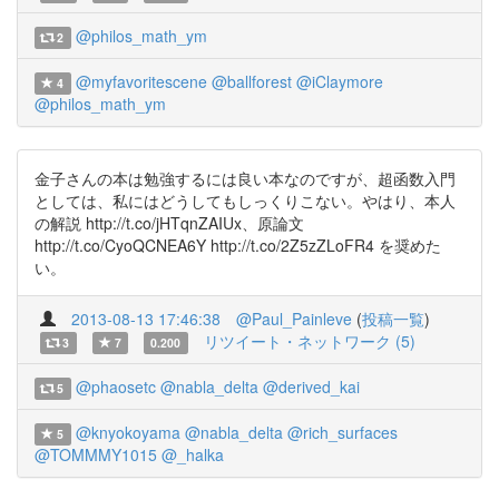
@philos_math_ym
2
@myfavoritescene
@ballforest
@iClaymore
4
@philos_math_ym
金子さんの本は勉強するには良い本なのですが、超函数入門
としては、私にはどうしてもしっくりこない。やはり、本人
の解説 http://t.co/jHTqnZAIUx、原論文
http://t.co/CyoQCNEA6Y http://t.co/2Z5zZLoFR4 を奨めた
い。
2013-08-13 17:46:38
@Paul_Painleve
(
投稿一覧
)
リツイート・ネットワーク (5)
3
7
0.200
@phaosetc
@nabla_delta
@derived_kai
5
@knyokoyama
@nabla_delta
@rich_surfaces
5
@TOMMMY1015
@_halka