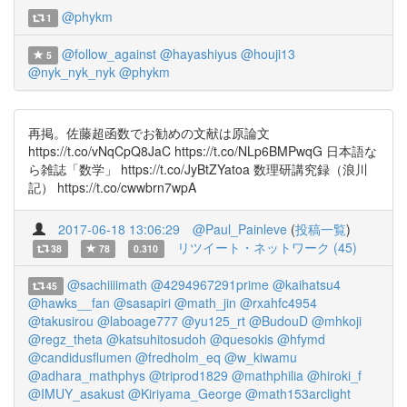
@phykm
1
@follow_against
@hayashiyus
@houji13
5
@nyk_nyk_nyk
@phykm
再掲。佐藤超函数でお勧めの文献は原論文
https://t.co/vNqCpQ8JaC https://t.co/NLp6BMPwqG 日本語な
ら雑誌「数学」 https://t.co/JyBtZYatoa 数理研講究録（浪川
記） https://t.co/cwwbrn7wpA
2017-06-18 13:06:29
@Paul_Painleve
(
投稿一覧
)
リツイート・ネットワーク (45)
38
78
0.310
@sachiiiimath
@4294967291prime
@kaihatsu4
45
@hawks__fan
@sasapiri
@math_jin
@rxahfc4954
@takusirou
@laboage777
@yu125_rt
@BudouD
@mhkoji
@regz_theta
@katsuhitosudoh
@quesokis
@hfymd
@candidusflumen
@fredholm_eq
@w_kiwamu
@adhara_mathphys
@triprod1829
@mathphilia
@hiroki_f
@IMUY_asakust
@Kiriyama_George
@math153arclight