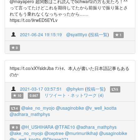
@mayapero 超関数はこれ読んでSchwartzの方も見たろ！^^
って言ってたけどこれを期待してたから前振りで振り落とさ
れてもう乗れなくなっちゃったから……
https://t.co/9rwED5EYLv
2021-06-24 19:15:19
@syattttyo
(
投稿一覧
)
1
0
https://t.co/xXYsldrJba ﾅﾝﾄｫ、本人が書いた日本語記事もある
のか
2021-03-17 03:57:51
@phykm
(
投稿一覧
)
5
リツイート・ネットワーク (4)
10
0.667
@ake_no_myojo
@usaginobike
@v_well_kootta
4
@adhara_mathphys
@H_USHIHARA
@TFAE10
@adhara_mathphys
9
@ake_no_myojo
@ceptree
@murimuriikihaji
@usaginobike
@v_well_kootta
@Dbrane271