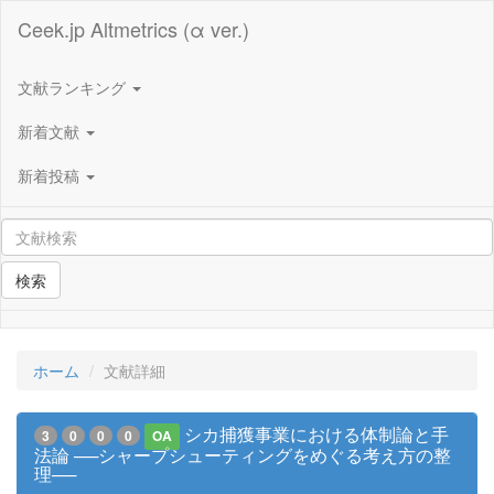
Ceek.jp Altmetrics (α ver.)
文献ランキング
新着文献
新着投稿
検索
ホーム
文献詳細
シカ捕獲事業における体制論と手
3
0
0
0
OA
法論 ──シャープシューティングをめぐる考え方の整
理──