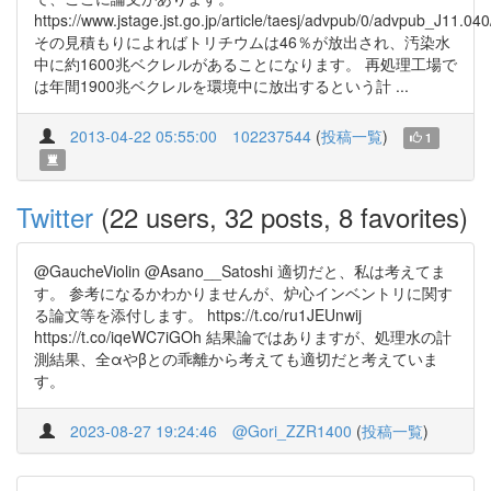
https://www.jstage.jst.go.jp/article/taesj/advpub/0/advpub_J11.040
その見積もりによればトリチウムは46％が放出され、汚染水
中に約1600兆ベクレルがあることになります。 再処理工場で
は年間1900兆ベクレルを環境中に放出するという計 ...
2013-04-22 05:55:00
102237544
(
投稿一覧
)
1
Twitter
(22 users, 32 posts, 8 favorites)
@GaucheViolin @Asano__Satoshi 適切だと、私は考えてま
す。 参考になるかわかりませんが、炉心インベントリに関す
る論文等を添付します。 https://t.co/ru1JEUnwij
https://t.co/iqeWC7iGOh 結果論ではありますが、処理水の計
測結果、全αやβとの乖離から考えても適切だと考えていま
す。
2023-08-27 19:24:46
@Gori_ZZR1400
(
投稿一覧
)