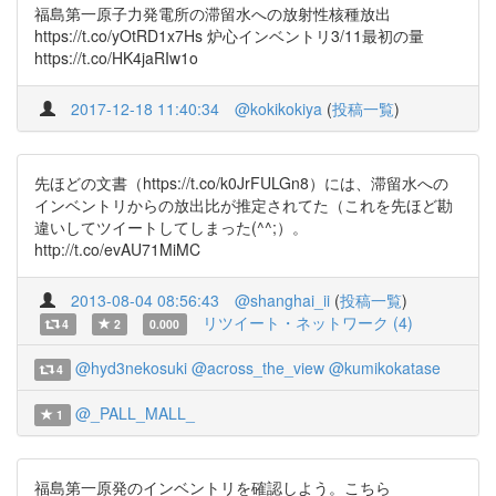
福島第一原子力発電所の滞留水への放射性核種放出
https://t.co/yOtRD1x7Hs 炉心インベントリ3/11最初の量
https://t.co/HK4jaRIw1o
2017-12-18 11:40:34
@kokikokiya
(
投稿一覧
)
先ほどの文書（https://t.co/k0JrFULGn8）には、滞留水への
インベントリからの放出比が推定されてた（これを先ほど勘
違いしてツイートしてしまった(^^;）。
http://t.co/evAU71MiMC
2013-08-04 08:56:43
@shanghai_ii
(
投稿一覧
)
リツイート・ネットワーク (4)
4
2
0.000
@hyd3nekosuki
@across_the_view
@kumikokatase
4
@_PALL_MALL_
1
福島第一原発のインベントリを確認しよう。こちら