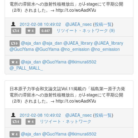
電所の滞留水への放射性核種放出」がJ-stageにて早期公開
（2/8）されました。→ http://t.co/woAadKVu
2012-02-08 10:49:02
@JAEA_nsec
(
投稿一覧
)
リツイート・ネットワーク (9)
4
4
0.447
@aja_dan
@aja_dan
@JAEA_library
@JAEA_library
9
@GuciYama
@GuciYama
@no_emission
@no_emission
@aja_dan
@GuciYama
@tkimura6502
4
@_PALL_MALL_
日本原子力学会和文論文誌Vol.11掲載の「福島第一原子力発
電所の滞留水への放射性核種放出」がJ-stageにて早期公開
（2/8）されました。→ http://t.co/woAadKVu
2012-02-08 10:49:02
@JAEA_nsec
(
投稿一覧
)
リツイート・ネットワーク
4
4
@aja_dan
@GuciYama
@tkimura6502
4