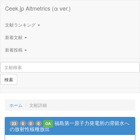
Ceek.jp Altmetrics (α ver.)
文献ランキング
新着文献
新着投稿
検索
ホーム
文献詳細
福島第一原子力発電所の滞留水へ
23
0
0
0
OA
の放射性核種放出