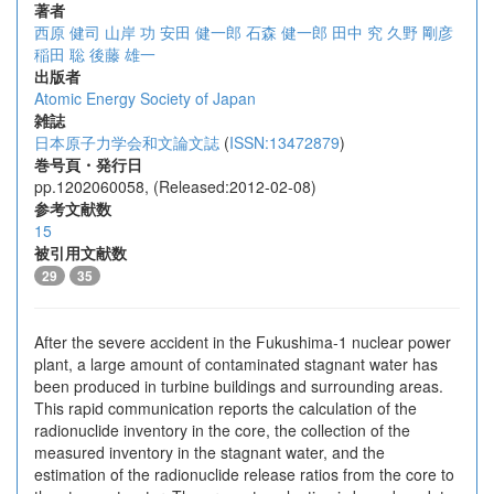
著者
西原 健司
山岸 功
安田 健一郎
石森 健一郎
田中 究
久野 剛彦
稲田 聡
後藤 雄一
出版者
Atomic Energy Society of Japan
雑誌
日本原子力学会和文論文誌
(
ISSN:13472879
)
巻号頁・発行日
pp.1202060058, (Released:2012-02-08)
参考文献数
15
被引用文献数
29
35
After the severe accident in the Fukushima-1 nuclear power
plant, a large amount of contaminated stagnant water has
been produced in turbine buildings and surrounding areas.
This rapid communication reports the calculation of the
radionuclide inventory in the core, the collection of the
measured inventory in the stagnant water, and the
estimation of the radionuclide release ratios from the core to