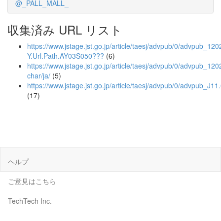
@_PALL_MALL_
収集済み URL リスト
https://www.jstage.jst.go.jp/article/taesj/advpub/0/advpub_1
Y.Url.Path.AY03S050???
(6)
https://www.jstage.jst.go.jp/article/taesj/advpub/0/advpub_120
char/ja/
(5)
https://www.jstage.jst.go.jp/article/taesj/advpub/0/advpub_J11
(17)
ヘルプ
ご意見はこちら
TechTech Inc.