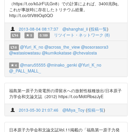
（https://t.co/k0JrFULGn8）での計算によれば、3400兆Bq。
これが事故時に存在したトリチウム総量。
http://t.co/0tV89Oq0QO
2013-08-04 08:17:37
@shanghai_ii
(
投稿一覧
)
リツイート・ネットワーク (8)
6
5
0.189
@Yuri_K_no
@across_the_view
@sosorasora3
8
@watasiowatasu
@kumikokatase
@chevalosta
@maru55555
@minako_genki
@Yuri_K_no
4
@_PALL_MALL_
福島第一原子力発電所の滞留水への放射性核種放出/日本原子
力学会和文論文誌（2012) https://t.co/Md0RbszJyE
2013-05-30 21:07:46
@Miya_Toy
(
投稿一覧
)
日本原子力学会和文論文誌Vol.11掲載の「福島第一原子力発