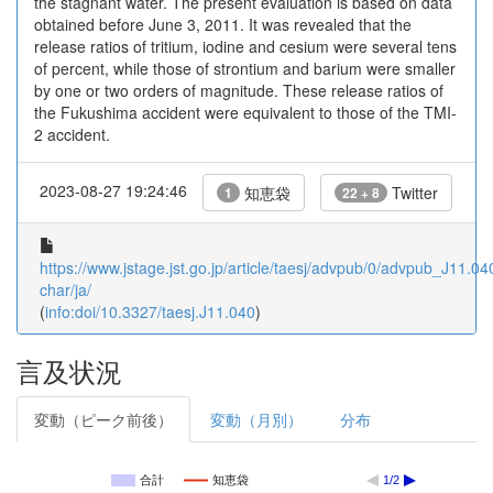
the stagnant water. The present evaluation is based on data
obtained before June 3, 2011. It was revealed that the
release ratios of tritium, iodine and cesium were several tens
of percent, while those of strontium and barium were smaller
by one or two orders of magnitude. These release ratios of
the Fukushima accident were equivalent to those of the TMI-
2 accident.
2023-08-27 19:24:46
知恵袋
Twitter
1
22 + 8
https://www.jstage.jst.go.jp/article/taesj/advpub/0/advpub_J11.040
char/ja/
(
info:doi/10.3327/taesj.J11.040
)
言及状況
変動（ピーク前後）
変動（月別）
分布
合計
知恵袋
1/2