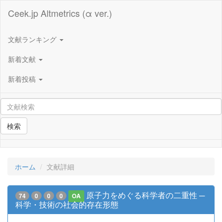
Ceek.jp Altmetrics (α ver.)
文献ランキング
新着文献
新着投稿
検索
ホーム
文献詳細
原子力をめぐる科学者の二重性 ─
74
0
0
0
OA
科学・技術の社会的存在形態