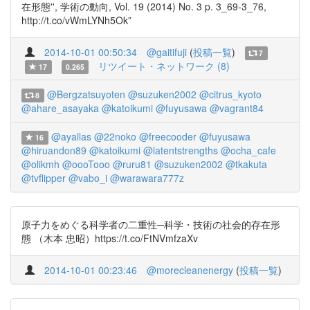
在形態'', 学術の動向, Vol. 19 (2014) No. 3 p. 3_69-3_76,
http://t.co/vWmLYNh5Ok”
2014-10-01 00:50:34
@gaitifuji
(
投稿一覧
)
7
リツイート・ネットワーク (8)
17
0.265
@Bergzatsuyoten
@suzuken2002
@citrus_kyoto
8
@ahare_asayaka
@katoikumi
@fuyusawa
@vagrant84
@ayallas
@22noko
@freecooder
@fuyusawa
16
@hiruandon89
@katoikumi
@latentstrengths
@ocha_cafe
@olikmh
@oooTooo
@ruru81
@suzuken2002
@tkakuta
@tvflipper
@vabo_i
@warawara777z
原子力をめぐる科学者の二重性─科学・技術の社会的存在形
態 （木本 忠昭）https://t.co/FtNVmfzaXv
2014-10-01 00:23:46
@morecleanenergy
(
投稿一覧
)