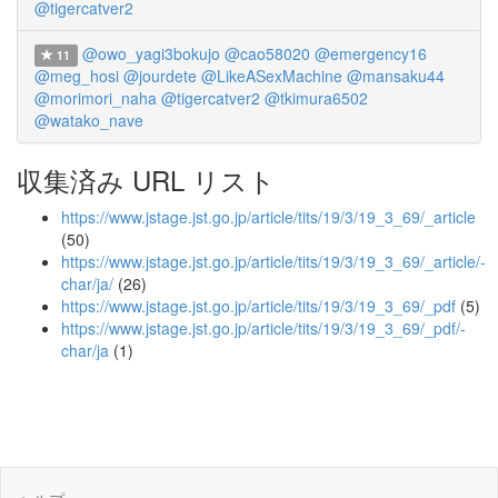
@tigercatver2
@owo_yagi3bokujo
@cao58020
@emergency16
11
@meg_hosi
@jourdete
@LikeASexMachine
@mansaku44
@morimori_naha
@tigercatver2
@tkimura6502
@watako_nave
収集済み URL リスト
https://www.jstage.jst.go.jp/article/tits/19/3/19_3_69/_article
(50)
https://www.jstage.jst.go.jp/article/tits/19/3/19_3_69/_article/-
char/ja/
(26)
https://www.jstage.jst.go.jp/article/tits/19/3/19_3_69/_pdf
(5)
https://www.jstage.jst.go.jp/article/tits/19/3/19_3_69/_pdf/-
char/ja
(1)