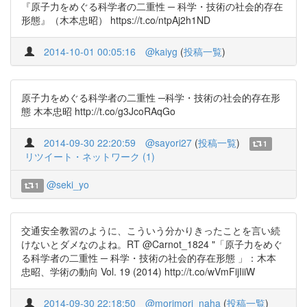
『原子力をめぐる科学者の二重性 ─ 科学・技術の社会的存在
形態』（木本忠昭） https://t.co/ntpAj2h1ND
2014-10-01 00:05:16
@kaiyg
(
投稿一覧
)
原子力をめぐる科学者の二重性 ─科学・技術の社会的存在形
態 木本忠昭 http://t.co/g3JcoRAqGo
2014-09-30 22:20:59
@sayori27
(
投稿一覧
)
1
リツイート・ネットワーク (1)
@seki_yo
1
交通安全教習のように、こういう分かりきったことを言い続
けないとダメなのよね。RT @Carnot_1824 "「原子力をめぐ
る科学者の二重性 ─ 科学・技術の社会的存在形態 」：木本
忠昭、学術の動向 Vol. 19 (2014) http://t.co/wVmFijIiiW
2014-09-30 22:18:50
@morimori_naha
(
投稿一覧
)