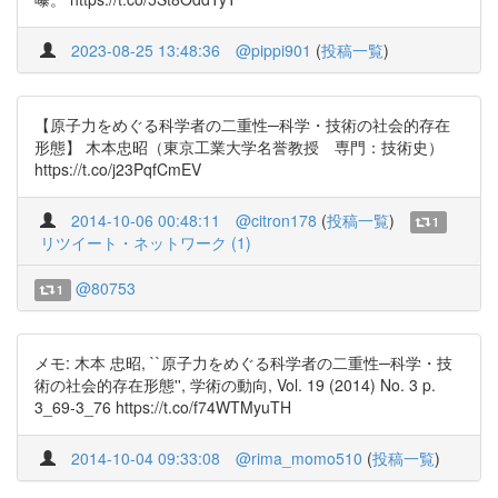
2023-08-25 13:48:36
@pippi901
(
投稿一覧
)
【原子力をめぐる科学者の二重性─科学・技術の社会的存在
形態】 木本忠昭（東京工業大学名誉教授 専門：技術史）
https://t.co/j23PqfCmEV
2014-10-06 00:48:11
@citron178
(
投稿一覧
)
1
リツイート・ネットワーク (1)
@80753
1
メモ: 木本 忠昭, ``原子力をめぐる科学者の二重性─科学・技
術の社会的存在形態'', 学術の動向, Vol. 19 (2014) No. 3 p.
3_69-3_76 https://t.co/f74WTMyuTH
2014-10-04 09:33:08
@rima_momo510
(
投稿一覧
)