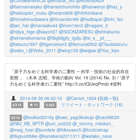
@CordwainersCat
@emacat_bot
@etosha0824
@hannamasako
@hanseichunohito
@hanwenyi
@haz_y
@helicopter_muku
@hetaro808
@hihihirokane
@hiroshimodawara
@hiruandon89
@hsdbspst
@ichi_fan
@jan_hat
@mansaku44
@mon1ten2
@nagare_3
@nijiya_hige
@sayori27
@SGONZARESU
@shirakuma
@simanekomama
@Skgtdjgfy_tgdju
@sl_e__pt___
@tatsuru1897
@tigercatver2
@tkimura6502
@TsudaIdzuru
@vabo_i
@Vicke_2011
@wing135
@wqipw
@Yuu_kiyo
「原子力をめぐる科学者の二重性 ─ 科学・技術の社会的存在
形態 」（木本 忠昭、学術の動向 Vol. 19 (2014) No. 3) / “原子
力をめぐる科学者の二重性” http://t.co/tQfJeqPmdz #資料
2014-09-30 06:42:10
@Carnot_1824
(
投稿一覧
)
リツイート・ネットワーク (16)
14
11
0.452
@kodkod2016y
@owo_yagi3bokujo
@cao58020
16
@IWJ_KB_SPTR
@uni_uni222
@_tommy_mitokon_
@meg_hosi
@jourdete
@hikousen5
@tcv2catnap
@tkypushbike
@kanakana2011311
@watako_nave