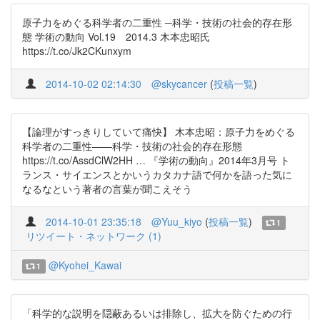
原子力をめぐる科学者の二重性 ─科学・技術の社会的存在形
態 学術の動向 Vol.19 2014.3 木本忠昭氏
https://t.co/Jk2CKunxym
2014-10-02 02:14:30
@skycancer
(
投稿一覧
)
【論理がすっきりしていて痛快】 木本忠昭：原子力をめぐる
科学者の二重性――科学・技術の社会的存在形態
https://t.co/AssdClW2HH … 『学術の動向』2014年3月号 ト
ランス・サイエンスとかいうカタカナ語で何かを語った気に
なるなという著者の言葉が聞こえそう
2014-10-01 23:35:18
@Yuu_kiyo
(
投稿一覧
)
1
リツイート・ネットワーク (1)
@Kyohei_Kawai
1
「科学的な説明を隠蔽あるいは排除し、拡大を防ぐための行