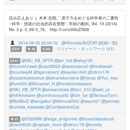
読み応えあり ↓ 木本 忠昭, ``原子力をめぐる科学者の二重性
─科学・技術の社会的存在形態'', 学術の動向, Vol. 19 (2014)
No. 3 p. 3_69-3_76, http://t.co/u00luZiS58
2014-09-30 22:04:16
@HironobuSUZUKI
(
投稿一覧
)
リツイート・ネットワーク (41)
37
45
0.350
@IWJ_KB_SPTR
@jan_hat
@wing135
41
@izumiohzawa
@cao58020
@sosorasora3
@hirakawah
@courtesyM
@tigercatver2
@kayoko1043
@citron178
@yocantodeloshue
@simanekomama
@fvjmac
@Yuu_kiyo
@fum505
@Munenori_N
@hiroshimodawara
@IWJ_KB_SPTR
@sinwanohate
@taro_010
@seki_yo
@hihihirokane
@yomimonoya92
@ichi_fan
@SeriousTom1
@MuiMuiZ
@sengakut
@tkimura6502
@sayori27
@jyonraly
@uchida_kawasaki
@CordwainersCat
@DS20WK
@ariga_prdgmmkr
@bluechalcedony0
41
@cao58020
@captain_more
@citron178
@cnvvlty