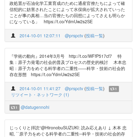
政処置が石油化学工業育成のために通産官僚たちによって確
信犯的に妨害されたことによって水俣病が拡大されていった
ことが事の真相…当の官僚たちの回想によってさえも明らか
になっている」 https://t.co/YdmUw2s2SE
2014-10-01 12:07:11
@prspctv
(
投稿一覧
)
『学術の動向』2014年3月号 http://t.co/WFfP517cf7 特
集：原子力発電の社会的普及プロセスの歴史的検討 木本忠
昭：原子力をめぐる科学者の二重性――科学・技術の社会的
存在形態 https://t.co/YdmUw2s2SE
2014-10-01 11:41:27
@prspctv
(
投稿一覧
)
1
リツイート・ネットワーク (1)
@datugennohi
1
じっくりと拝読“@HironobuSUZUKI: 読み応えあり ↓ 木本 忠
昭, ``原子力をめぐる科学者の二重性─科学・技術の社会的存