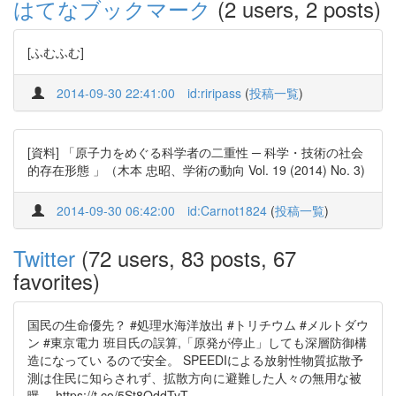
はてなブックマーク
(2 users, 2 posts)
[ふむふむ]
2014-09-30 22:41:00
id:riripass
(
投稿一覧
)
[資料] 「原子力をめぐる科学者の二重性 ─ 科学・技術の社会
的存在形態 」（木本 忠昭、学術の動向 Vol. 19 (2014) No. 3)
2014-09-30 06:42:00
id:Carnot1824
(
投稿一覧
)
Twitter
(72 users, 83 posts, 67
favorites)
国民の生命優先？ #処理水海洋放出 #トリチウム #メルトダウ
ン #東京電力 班目氏の誤算,「原発が停止」しても深層防御構
造になってい るので安全。 SPEEDIによる放射性物質拡散予
測は住民に知らされず、拡散方向に避難した人々の無用な被
曝。 https://t.co/5St8OddTyT