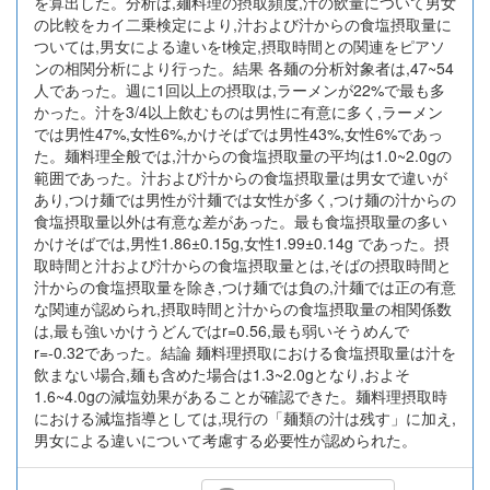
を算出した。分析は,麺料理の摂取頻度,汁の飲量について男女
の比較をカイ二乗検定により,汁および汁からの食塩摂取量に
ついては,男女による違いをt検定,摂取時間との関連をピアソ
ンの相関分析により行った。結果 各麺の分析対象者は,47~54
人であった。週に1回以上の摂取は,ラーメンが22%で最も多
かった。汁を3/4以上飲むものは男性に有意に多く,ラーメン
では男性47%,女性6%,かけそばでは男性43%,女性6%であっ
た。麺料理全般では,汁からの食塩摂取量の平均は1.0~2.0gの
範囲であった。汁および汁からの食塩摂取量は男女で違いが
あり,つけ麺では男性が汁麺では女性が多く,つけ麺の汁からの
食塩摂取量以外は有意な差があった。最も食塩摂取量の多い
かけそばでは,男性1.86±0.15g,女性1.99±0.14g であった。摂
取時間と汁および汁からの食塩摂取量とは,そばの摂取時間と
汁からの食塩摂取量を除き,つけ麺では負の,汁麺では正の有意
な関連が認められ,摂取時間と汁からの食塩摂取量の相関係数
は,最も強いかけうどんではr=0.56,最も弱いそうめんで
r=-0.32であった。結論 麺料理摂取における食塩摂取量は汁を
飲まない場合,麺も含めた場合は1.3~2.0gとなり,およそ
1.6~4.0gの減塩効果があることが確認できた。麺料理摂取時
における減塩指導としては,現行の「麺類の汁は残す」に加え,
男女による違いについて考慮する必要性が認められた。