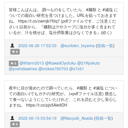
皆様こんばんは。 調べものをしていたら、#麺類 と #減塩 に
ついての面白い研究を見つけました。URLを貼っておきます
ね。 https://t.co/zwmjb7f0q7 (pdfファイルです、ご注意くだ
さい) 以前から、『麺類は汁やスープに塩分が多く含まれて
いるが、汁を残せば、塩分摂取量は少なくできる』(続く)
2022-06-26 17:52:33
@sunbien_toyama
(
投稿一覧
)
6
@ihfarm2013
@KawaiiOyofuku
@21Kyokuto
6
@yoshidawines
@mckee760703
@x7x51
夜中に目が覚めたので調べていたら、#麺類 と #減塩 につい
ての面白い(でもガチの)研究が。 (※pdfファイル注意) 懸念し
て食べないようにしていたけれど、これを読むと少し安心し
ますね。 https://t.co/pjx5Aie9DH
2022-06-15 03:54:19
@Naoyuki_Asada
(
投稿一覧
)
6