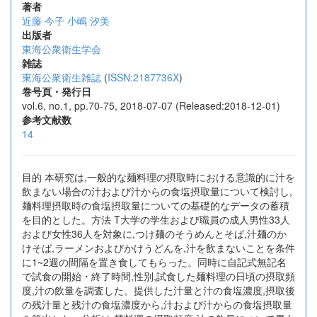
著者
近藤 今子
小嶋 汐美
出版者
東海公衆衛生学会
雑誌
東海公衆衛生雑誌
(
ISSN:2187736X
)
巻号頁・発行日
vol.6, no.1, pp.70-75, 2018-07-07 (Released:2018-12-01)
参考文献数
14
目的 本研究は,一般的な麺料理の摂取時における意識的に汁を
飲まない場合の汁および汁からの食塩摂取量について検討し,
麺料理摂取時の食塩摂取量についての基礎的なデータの蓄積
を目的とした。方法 T大学の学生および職員の成人男性33人
および女性36人を対象に,つけ麺のそうめんとそば,汁麺のか
けそば,ラーメンおよびかけうどんを,汁を飲まないことを条件
に1~2週の間隔を置き食してもらった。同時に自記式無記名
で試食の開始・終了時間,性別,試食した麺料理の日頃の摂取頻
度,汁の飲量を調査した。提供した汁量と汁の食塩濃度,摂取後
の残汁量と残汁の食塩濃度から,汁および汁からの食塩摂取量