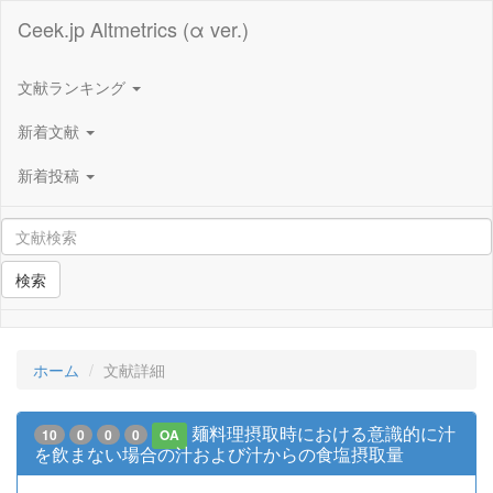
Ceek.jp Altmetrics (α ver.)
文献ランキング
新着文献
新着投稿
検索
ホーム
文献詳細
麺料理摂取時における意識的に汁
10
0
0
0
OA
を飲まない場合の汁および汁からの食塩摂取量