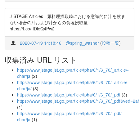
J-STAGE Articles - 麺料理摂取時における意識的に汁を飲ま
ない場合の汁および汁からの食塩摂取量
https://t.co/fIDleQ4Pw2
2020-07-19 14:18:46
@spring_washer
(
投稿一覧
)
収集済み URL リスト
https://www.jstage.jst.go.jp/article/tpha/6/1/6_70/_article/-
char/ja
(2)
https://www.jstage.jst.go.jp/article/tpha/6/1/6_70/_article/-
char/ja/
(3)
https://www.jstage.jst.go.jp/article/tpha/6/1/6_70/_pdf
(3)
https://www.jstage.jst.go.jp/article/tpha/6/1/6_70/_
(1)
https://www.jstage.jst.go.jp/article/tpha/6/1/6_70/_pdf/-
char/ja
(1)