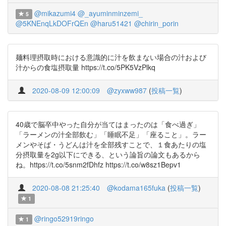
@mikazumi4
@_ayuminminzemi_
5
@5KNEnqLkDOFrQEn
@haru51421
@chirin_porin
麺料理摂取時における意識的に汁を飲まない場合の汁および
汁からの食塩摂取量 https://t.co/5PK5VzPlkq
2020-08-09 12:00:09
@zyxww987
(
投稿一覧
)
40歳で脳卒中やった自分が当てはまったのは「食べ過ぎ」
「ラーメンの汁全部飲む」「睡眠不足」「座ること」。ラー
メンやそば・うどんは汁を全部残すことで、１食あたりの塩
分摂取量を2g以下にできる、という論旨の論文もあるから
ね。https://t.co/5snm2fDhfz https://t.co/w8sz1Bepv1
2020-08-08 21:25:40
@kodama165fuka
(
投稿一覧
)
1
@ringo52919ringo
1