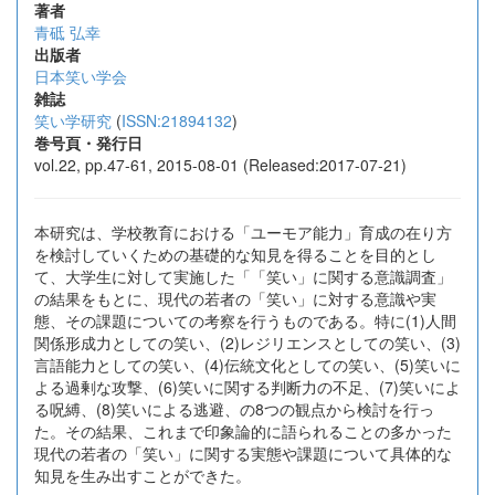
著者
青砥 弘幸
出版者
日本笑い学会
雑誌
笑い学研究
(
ISSN:21894132
)
巻号頁・発行日
vol.22, pp.47-61, 2015-08-01 (Released:2017-07-21)
本研究は、学校教育における「ユーモア能力」育成の在り方
を検討していくための基礎的な知見を得ることを目的とし
て、大学生に対して実施した「「笑い」に関する意識調査」
の結果をもとに、現代の若者の「笑い」に対する意識や実
態、その課題についての考察を行うものである。特に(1)人間
関係形成力としての笑い、(2)レジリエンスとしての笑い、(3)
言語能力としての笑い、(4)伝統文化としての笑い、(5)笑いに
よる過剰な攻撃、(6)笑いに関する判断力の不足、(7)笑いによ
る呪縛、(8)笑いによる逃避、の8つの観点から検討を行っ
た。その結果、これまで印象論的に語られることの多かった
現代の若者の「笑い」に関する実態や課題について具体的な
知見を生み出すことができた。