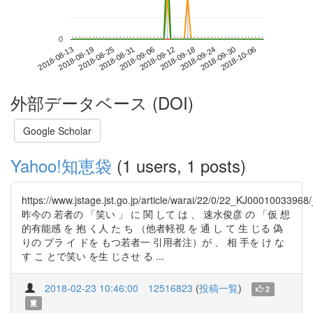
0
2018-09-30
2018-08-13
2018-08-31
2018-09-18
2018-10-06
2018-08-19
2018-09-06
2018-09-24
2018-08-25
2018-09-12
外部データベース (DOI)
Google Scholar
Yahoo!知恵袋
(1 users, 1 posts)
https://www.jstage.jst.go.jp/article/warai/22/0/22_KJ00010033968
昨今の 若者の 「笑い 」 に 関 して は 、 速水俊彦 の 「仮 想
的有能感 を 抱 く人 た ち （他者軽視 を 通 し て 生 じる 偽
りの プラ イ ドを もつ若者一 引用者注）が 、 相 手を け な
す こ とで笑い を生 じさせ る ...
2018-02-23 10:46:00
12516823
(
投稿一覧
)
2