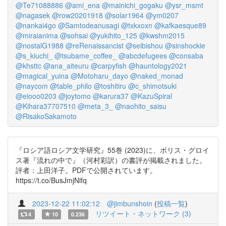
@Te71088886
@ami_ena
@mainichi_gogaku
@ysr_msmt
@nagasek
@row20201918
@solar1964
@ym0207
@nankai4go
@Samtodeanusagi
@txkxoxn
@kafkaesque89
@miraianima
@sohsai
@yukihito_125
@kwshm2015
@nostalG1988
@reRenaissancist
@seibishou
@sinshockie
@s_kiuchi_
@tsubame_coffee_
@abcdefugees
@consaba
@khsttc
@ana_aiteuru
@carpyfish
@hauntology2021
@magical_yuina
@Motoharu_dayo
@naked_monad
@naycom
@table_philo
@toshitiru
@c_shimotsuki
@eiooo0203
@joytomo
@karura37
@KazuSpiral
@Kihara37707510
@meta_3_
@naohito_saisu
@RisakoSakamoto
『ロシア語ロシア文学研究』55巻 (2023)に、ボリス・グロイ
ス著『流れの中で』（河村彩訳）の書評が掲載されました。
評者：上田洋子。PDFで公開されています。
https://t.co/BusJmjNifq
2023-12-22 11:02:12
@jimbunshoin
(
投稿一覧
)
リツイート・ネットワーク (3)
4
10
0.236