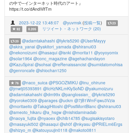
の中で─インターネット時代のアート』
https://t.co/dAndiVlfTm
2023-12-22 13:48:07
@yuvmsk
(
投稿一覧
)
23
リツイート・ネットワーク (20)
92
0.205
@adamtakahashi
@lykris5290
@UserMayyy
20
@akira_yanai
@yakitori_yamada
@shiranui03
@nekonoizumi
@hasaqui
@isnki
@morita11
@yoyoyomix
@solar1964
@conc_magazine
@agehachandayon
@KazuSpiral
@sohsai
@reRenaissancist
@sumidatomohisa
@genroncafe
@shiochan1250
@naco_suica
@PSGOZMIKU
@inu_ohirune
76
@jmwtj05393891
@IcHzNKLmKlySoND
@yakumoizuru
@adamtakahashi
@dm99x
@panglossian_
@lykris5290
@tyoroke0309
@parages
@uckm
@7jB1WmFqwu3Vzia
@moritaeito
@TakagiHitoshi
@PostMontBlanc
@shiranui03
@ameoto_hikaru
@a_hsgw
@nishidaminadab
@naoya_fujita
@nyaoex
@chib14785
@sugisakisyotaro
@masayuki502
@hasaqui
@sh0f
@nkyasu
@PRIELm6Ergs
@shizyo_m
@katouyuujin0118
@makoto0811