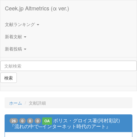
Ceek.jp Altmetrics (α ver.)
文献ランキング
新着文献
新着投稿
検索
ホーム
文献詳細
ボリス・グロイス著(河村彩訳)
26
0
0
0
OA
『流れの中で─インターネット時代のアート』