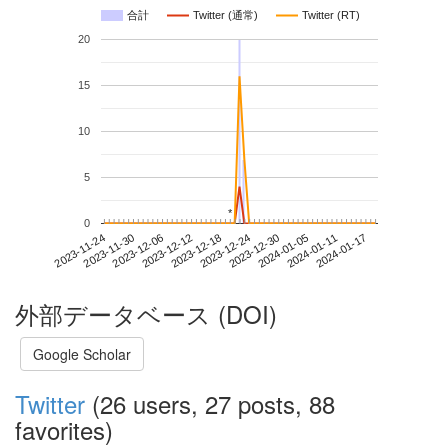
合計
Twitter (通常)
Twitter (RT)
20
15
10
5
*
*
0
2024-01-11
2023-11-24
2023-12-12
2023-12-30
2024-01-17
2023-11-30
2023-12-18
2024-01-05
2023-12-06
2023-12-24
外部データベース (DOI)
Google Scholar
Twitter
(26 users, 27 posts, 88
favorites)