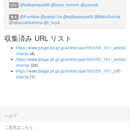
@kafkaesque89
@tomo_kororin
@yuvmsk
3
@Fumiksa
@palop13a
@kafkaesque89
@MikioSumita
6
@takayukitoshima
@i_kvyd
収集済み URL リスト
https://www.jstage.jst.go.jp/article/yaar/55/0/55_151/_article/-
char/ja
(4)
https://www.jstage.jst.go.jp/article/yaar/55/0/55_151/_article/-
char/ja/
(22)
https://www.jstage.jst.go.jp/article/yaar/55/0/55_151/_pdf/-
char/ja
(1)
ヘルプ
ご意見はこちら