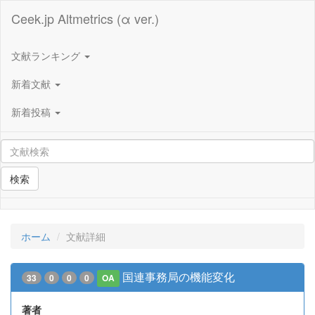
Ceek.jp Altmetrics (α ver.)
文献ランキング
新着文献
新着投稿
検索
ホーム
文献詳細
国連事務局の機能変化
33
0
0
0
OA
著者