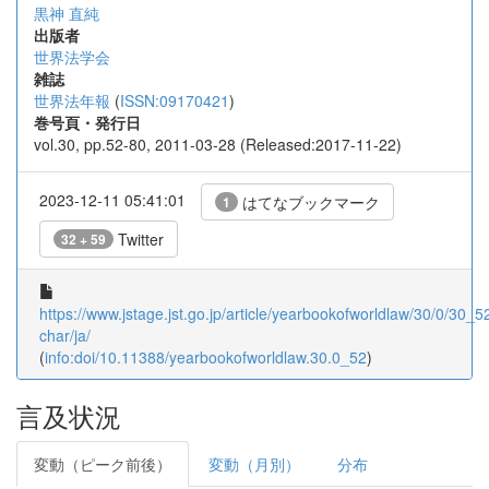
黒神 直純
出版者
世界法学会
雑誌
世界法年報
(
ISSN:09170421
)
巻号頁・発行日
vol.30, pp.52-80, 2011-03-28 (Released:2017-11-22)
2023-12-11 05:41:01
はてなブックマーク
1
Twitter
32 + 59
https://www.jstage.jst.go.jp/article/yearbookofworldlaw/30/0/30_52
char/ja/
(
info:doi/10.11388/yearbookofworldlaw.30.0_52
)
言及状況
変動（ピーク前後）
変動（月別）
分布