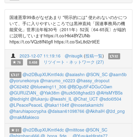
国連憲章99条がなぜあまり "明示的には" 使われないのかにつ
いて、手に入りやすいところでは黒神直純「国連事務局の機
能変化」世界法年報30号（2011年）52頁〔64-65頁〕が端的
に説明していますhttps://t.co/Hkl4BYZUNb
https://t.co/VQz8fN0gfl https://t.co/SxL8d2r9EE
2023-12-07 11:19:16
@nisugik
(
投稿一覧
)
32
リツイート・ネットワーク (27)
76
0.458
@x2DBupXUKmtf4dc
@aaiashn
@SON_SC
@aam5b
27
@yorunekonya
@marumo_n0223
@hassy_dropout
@C62482
@bluewing11_306
@BjOgu5F4DGuCGwn
@GURUZIAN_
@Yak38m
@tuzk508ghad23
@AHsMYBSs
@lednight
@fukanju
@iwashi_IL
@Chat_UCT
@sdoi0504
@LPeacePeaceL
@taka1104tf
@inosetakamichi
@haruhiapocrypha
@daisan61098766
@AkihalH
@2d_png
@makiMakieco
@x2DBupXUKmtf4dc
@mititose
@SON_SC
51
@shiroharu666
@_bona_fide__
@YusukeHirata77