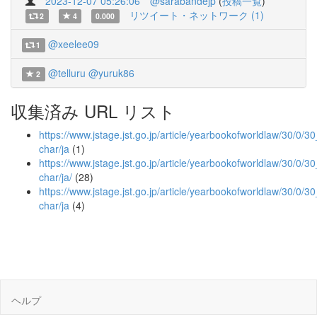
2023-12-07 05:26:06
@sarabandejp
(
投稿一覧
)
リツイート・ネットワーク (1)
2
4
0.000
@xeelee09
1
@telluru
@yuruk86
2
収集済み URL リスト
https://www.jstage.jst.go.jp/article/yearbookofworldlaw/30/0/30
char/ja
(1)
https://www.jstage.jst.go.jp/article/yearbookofworldlaw/30/0/30
char/ja/
(28)
https://www.jstage.jst.go.jp/article/yearbookofworldlaw/30/0/3
char/ja
(4)
ヘルプ