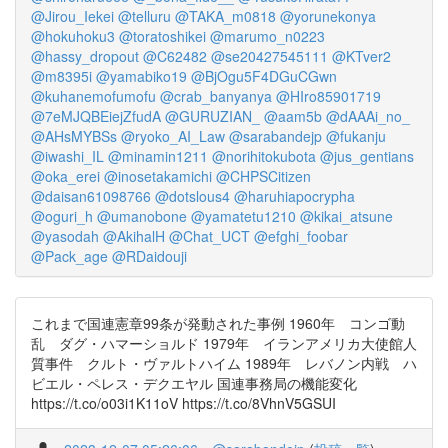
@Jirou_Iekei
@telluru
@TAKA_m0818
@yorunekonya
@hokuhoku3
@toratoshikei
@marumo_n0223
@hassy_dropout
@C62482
@se20427545111
@KTver2
@m8395i
@yamabiko19
@BjOgu5F4DGuCGwn
@kuhanemofumofu
@crab_banyanya
@HIro85901719
@7eMJQBEiejZfudA
@GURUZIAN_
@aam5b
@dAAAi_no_
@AHsMYBSs
@ryoko_AI_Law
@sarabandejp
@fukanju
@iwashi_IL
@minamin1211
@norihitokubota
@jus_gentians
@oka_erei
@inosetakamichi
@CHPSCitizen
@daisan61098766
@dotslous4
@haruhiapocrypha
@oguri_h
@umanobone
@yamatetu1210
@kikai_atsune
@yasodah
@AkihalH
@Chat_UCT
@efghi_foobar
@Pack_age
@RDaidouji
これまで国連憲章99条が発動された事例 1960年 コンゴ動
乱 ダグ・ハマーショルド 1979年 イランアメリカ大使館人
質事件 クルト・ヴァルトハイム 1989年 レバノン内戦 ハ
ビエル・ペレス・デクエヤル 国連事務局の機能変化
https://t.co/o03i1K11oV https://t.co/8VhnV5GSUI