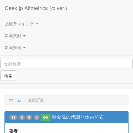
Ceek.jp Altmetrics (α ver.)
文献ランキング
新着文献
新着投稿
検索
ホーム
文献詳細
重金属の代謝と体内分布
11
0
0
0
OA
著者