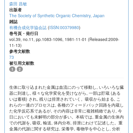
森田 昌敏
出版者
The Society of Synthetic Organic Chemistry, Japan
雑誌
有機合成化学協会誌
(
ISSN:00379980
)
巻号頁・発行日
vol.39, no.11, pp.1083-1096, 1981-11-01 (Released:2009-
11-13)
参考文献数
73
被引用文献数
1
2
生体に取り込まれた金属は血流にのって移動し, いろいろな臓
器に到達し, 様々な化学変化を受けながら, 一部は貯蔵 (ある
いは蓄積) され, 残りは排泄されていく。吸収から始まる, こ
れらの一連のプロセスは, 各種のフィードバック回路を内蔵し
た化学反応系であるが, その内容は非常に複雑精緻であり, 今
日においても未解明の部分が多い。本稿では, 重金属の生体内
での代謝を, 吸収, 輸送, 体内分布, 排泄にわけて記述した。重
金属の代謝に関する研究は, 栄養学, 毒物学を中心とし, 分析