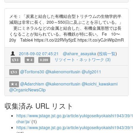
メモ：「炭素と結合した有機結合型トリチウムの生物学的半
減期は非常に長く、200～550日に及ぶことを示している。」
更にミネラルなどの金属と結合した、有機金属形態では長
くなることが知られている。有機鉄が特に長い。 Fe 10〜
20y Table4 https://t.co/22RVIy5jzE https://t.co/yCJnWip2mR
2018-09-02 07:45:21
@ahare_asayaka
(
投稿一覧
)
リツイート・ネットワーク (3)
3
4
0.289
@Toritons30
@kakenomoritusin
@ufg2011
3
@Adarchism
@kakenomoritusin
@koichi_kawakami
4
@OrganicNewsClip
収集済み URL リスト
https://www.jstage.jst.go.jp/article/yukigoseikyokaishi1943/39
char/ja/
(1)
https://www.jstage.jst.go.jp/article/yukigoseikyokaishi1943/3