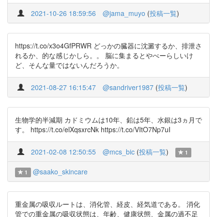
2021-10-26 18:59:56
@jama_muyo
(
投稿一覧
)
https://t.co/x3o4GfPRWR どっかの臓器に沈澱するか、排泄さ
れるか、的な感じかしら。。 脳に集まるとやべーらしいけ
ど、そんな量ではないんだろうか。
2021-08-27 16:15:47
@sandriver1987
(
投稿一覧
)
生物学的半減期 カドミウムは10年、鉛は5年、水銀は3ヵ月で
す。 https://t.co/elXqsxrcNk https://t.co/VItO7Np7uI
2021-02-08 12:50:55
@mcs_bic
(
投稿一覧
)
1
@saako_skincare
1
重金属の吸収ルートは、消化管、経皮、経気道である。 消化
管での重金属の吸収状態は、年齢、健康状態、金属の過不足