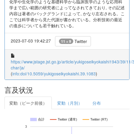
化学や生化学のような基礎科学から臨床医学のような応用科
学まで広い範囲の研究者によってなされてきており, その記述
内容は著者のバックグランドによって, かなり左右される。こ
こでは科学者から見た代謝が書かれている。分析技術の最近
の進歩についても若干触れている。
2023-07-03 19:42:27
Twitter
11 + 9
https://www.jstage.jst.go.jp/article/yukigoseikyokaishi1943/39/11
char/ja/
(
info:doi/10.5059/yukigoseikyokaishi.39.1083
)
言及状況
変動（ピーク前後）
変動（月別）
分布
合計
Twitter (通常)
Twitter (RT)
3