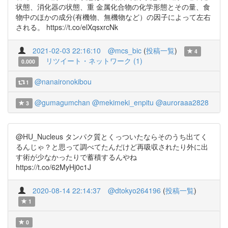
状態、消化器の状態、重 金属化合物の化学形態とその量、食
物中のほかの成分(有機物、無機物など）の因子によって左右
される。 https://t.co/elXqsxrcNk
2021-02-03 22:16:10
@mcs_bic
(
投稿一覧
)
4
リツイート・ネットワーク (1)
0.000
@nanaironokibou
1
@gumagumchan
@mekimeki_enpitu
@auroraaa2828
3
@HU_Nucleus タンパク質とくっついたならそのうち出てく
るんじゃ？と思って調べてたんだけど再吸収されたり外に出
す術が少なかったりで蓄積するんやね
https://t.co/62MyHj0c1J
2020-08-14 22:14:37
@dtokyo264196
(
投稿一覧
)
1
0