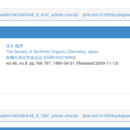
okaishi1943/48/5/48_5_416/_article/-char/ja/
(
info:doi/10.5059/yukigos
清水 鐵男
The Society of Synthetic Organic Chemistry, Japan
有機合成化学協会誌
(
ISSN:00379980
)
vol.48, no.8, pp.766-767, 1990-08-01 (Released:2009-11-13)