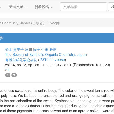
新着文献
新着投稿
ic Chemistry, Japan (出版者)
522件
学
橋本 貴美子
犀川 陽子
中田 雅也
The Society of Synthetic Organic Chemistry, Japan
有機合成化学協会誌
(
ISSN:00379980
)
vol.64, no.12, pp.1251-1260, 2006-12-01 (Released:2010-10-20)
21
1
3
lorless sweat over its entire body. The color of the sweat turns red 
 polymers. We isolated the unstable red and orange pigments, called h
 to the red coloration of the sweat. Syntheses of these pigments were p
ne core and the oxidation in the last step producing the unstable diqui
f these pigments in a protic solvent and in an aprotic solvent were a