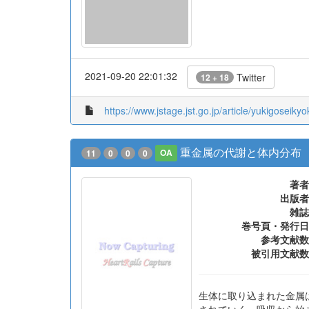
出版者
雑誌
巻号頁・発行日
2021-09-20 22:01:32
Twitter
12 + 18
https://www.jstage.jst.go.jp/article/yukigoseik
重金属の代謝と体内分布
11
0
0
0
OA
著者
出版者
雑誌
巻号頁・発行日
参考文献数
被引用文献数