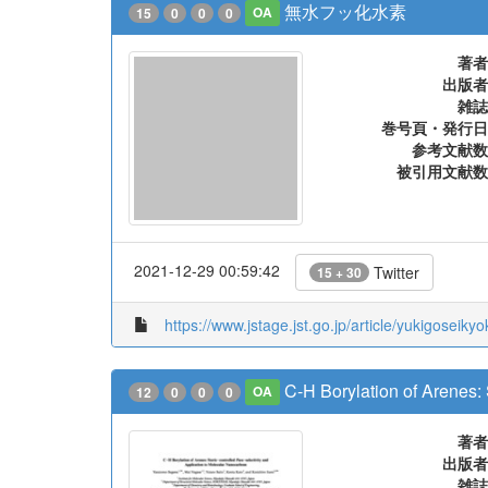
https://www.jstage.jst.go.jp/article/yukigoseiky
無水フッ化水素
15
0
0
0
OA
著者
出版者
雑誌
巻号頁・発行日
参考文献数
被引用文献数
2021-12-29 00:59:42
Twitter
15 + 30
https://www.jstage.jst.go.jp/article/yukigoseik
C-H Borylation of Arenes: 
12
0
0
0
OA