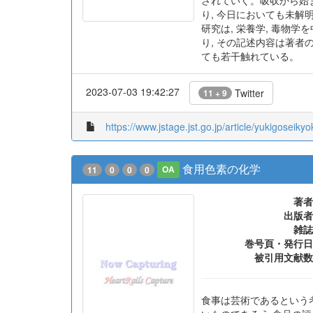
生体に取り込まれた金属は
されていく。吸収から始ま
り, 今日においても未解
研究は, 栄養学, 毒物
り, その記述内容は著
ても若干触れている。
2023-07-03 19:42:27
Twitter
11 + 9
https://www.jstage.jst.go.jp/article/yukigoseik
食用色素の化学
11
0
0
0
OA
著者
出版者
雑誌
巻号頁・発行日
被引用文献数