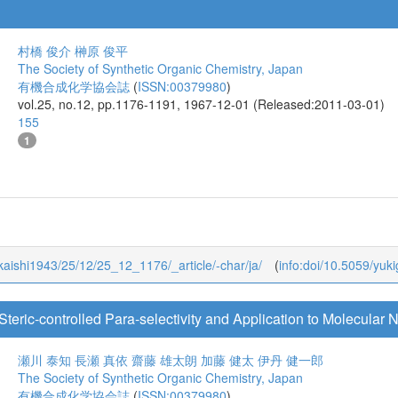
okaishi1943/48/8/48_8_766/_article/-char/ja/
(
info:doi/10.5059/yukigos
村橋 俊介
榊原 俊平
The Society of Synthetic Organic Chemistry, Japan
有機合成化学協会誌
(
ISSN:00379980
)
vol.25, no.12, pp.1176-1191, 1967-12-01 (Released:2011-03-01)
155
1
yokaishi1943/25/12/25_12_1176/_article/-char/ja/
(
info:doi/10.5059/yuk
Steric-controlled Para-selectivity and Application to Molecular