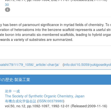
The Society of Synthetic Organic Chemistry, Japan
有機合成化学協会誌
(
ISSN:00379980
)
vol.79, no.11, pp.1056-1064, 2021-11-01 (Released:2021-11-10)
30
1
y has been of paramount significance in myriad fields of chemistry. To m
oration of heteroatoms into the benzene scaffold represents a useful st
ate boron into aromatic six-membered scaffolds, leading to hybrid orga
 towards a variety of substrates are summarized.
okaishi/79/11/79_1056/_article/-char/ja/
(
info:doi/10.5059/yukigoseikyo
の歴史-製薬工業
岩井 一成