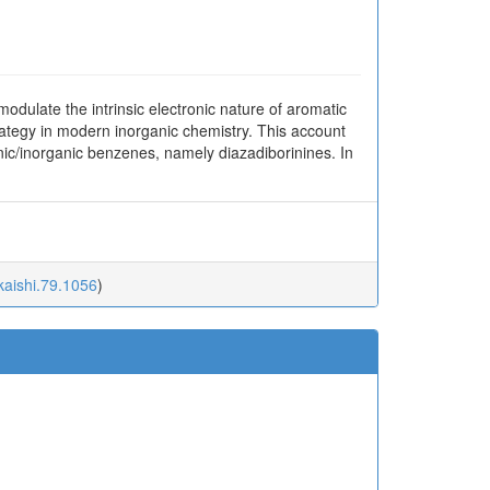
odulate the intrinsic electronic nature of aromatic
rategy in modern inorganic chemistry. This account
nic/inorganic benzenes, namely diazadiborinines. In
kaishi.79.1056
)