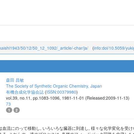
The Society of Synthetic Organic Chemistry, Japan
有機合成化学協会誌
(
ISSN:00379980
)
vol.50, no.12, pp.1092-1097, 1992-12-01 (Released:2009-11-16)
yokaishi1943/50/12/50_12_1092/_article/-char/ja/
(
info:doi/10.5059/yuk
森田 昌敏
The Society of Synthetic Organic Chemistry, Japan
有機合成化学協会誌
(
ISSN:00379980
)
vol.39, no.11, pp.1083-1096, 1981-11-01 (Released:2009-11-13)
73
1
2