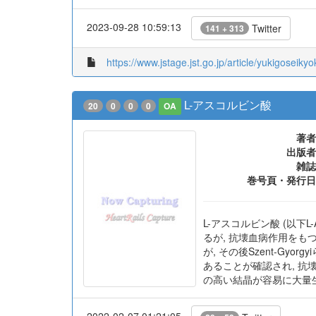
2023-09-28 10:59:13
Twitter
141 + 313
https://www.jstage.jst.go.jp/article/yukigoseik
L-アスコルビン酸
20
0
0
0
OA
著者
出版者
雑誌
巻号頁・発行日
L-アスコルビン酸 (以下
るが, 抗壊血病作用をもつ
が, その後Szent-G
あることが確認され, 抗壊
の高い結晶が容易に大量
2022-02-07 01:21:05