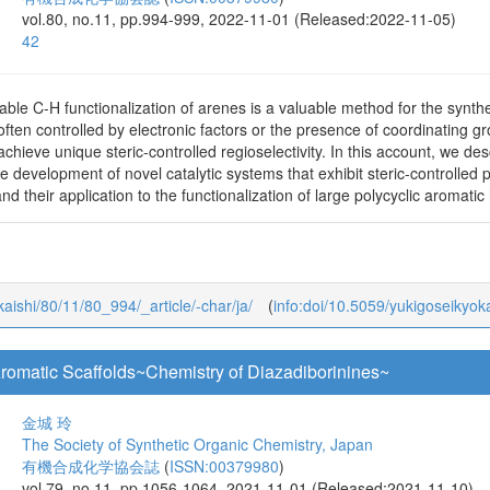
瀬川 泰知
長瀬 真依
齋藤 雄太朗
加藤 健太
伊丹 健一郎
The Society of Synthetic Organic Chemistry, Japan
有機合成化学協会誌
(
ISSN:00379980
)
vol.80, no.11, pp.994-999, 2022-11-01 (Released:2022-11-05)
42
able C-H functionalization of arenes is a valuable method for the synth
often controlled by electronic factors or the presence of coordinating 
achieve unique steric-controlled regioselectivity. In this account, we de
he development of novel catalytic systems that exhibit steric-controlled
nd their application to the functionalization of large polycyclic aroma
okaishi/80/11/80_994/_article/-char/ja/
(
info:doi/10.5059/yukigoseikyok
 Aromatic Scaffolds~Chemistry of Diazadiborinines~
金城 玲