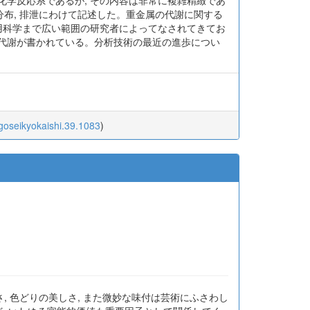
ら, 一部は貯蔵 (あるいは蓄積) され, 残りは排泄
化学反応系であるが, その内容は非常に複雑精緻であ
内分布, 排泄にわけて記述した。重金属の代謝に関する
応用科学まで広い範囲の研究者によってなされてきてお
た代謝が書かれている。分析技術の最近の進歩につい
igoseikyokaishi.39.1083
)