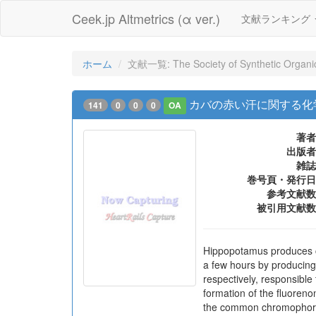
Ceek.jp Altmetrics (α ver.)
文献ランキング
ホーム
文献一覧: The Society of Synthetic Organ
カバの赤い汗に関する化
141
0
0
0
OA
著者
出版者
雑誌
巻号頁・発行日
参考文献数
被引用文献数
Hippopotamus produces co
a few hours by producing
respectively, responsible
formation of the fluoreno
the common chromophore o