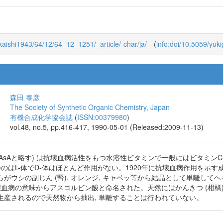
yokaishi1943/64/12/64_12_1251/_article/-char/ja/
(
info:doi/10.5059/yuk
森田 泰彦
The Society of Synthetic Organic Chemistry, Japan
有機合成化学協会誌
(
ISSN:00379980
)
vol.48, no.5, pp.416-417, 1990-05-01 (Released:2009-11-13)
L-AsAと略す) は抗壊血病活性をもつ水溶性ビタミンで一般にはビタミン
のはL-体でD-体はほとんど作用がない。1920年に抗壊血病作用を示す成分
yorgyiらがウシの副じん (腎), オレンジ, キャベッ等から結晶として
血病の意味からアスコルビン酸と命名された。天然にはかんきつ (柑橘) 類,
生産されるので天然物から抽出, 単離することは行われていない。