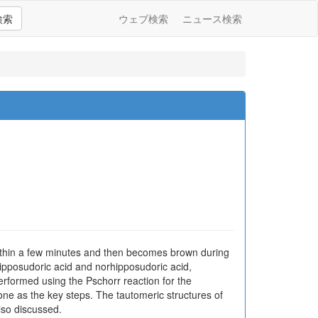
検索
ウェブ検索
ニュース検索
within a few minutes and then becomes brown during
ipposudoric acid and norhipposudoric acid,
erformed using the Pschorr reaction for the
none as the key steps. The tautomeric structures of
lso discussed.