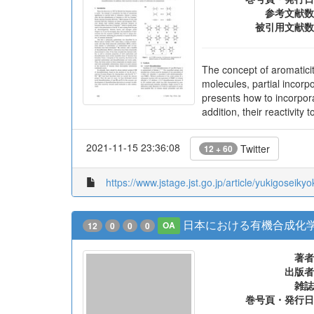
出版者
雑誌
巻号頁・発行日
参考文献数
被引用文献数
The concept of aromaticit
molecules, partial incorp
presents how to incorpor
addition, their reactivity
2021-11-15 23:36:08
Twitter
12 + 60
https://www.jstage.jst.go.jp/article/yukigoseiky
日本における有機合成化学
12
0
0
0
OA
著者