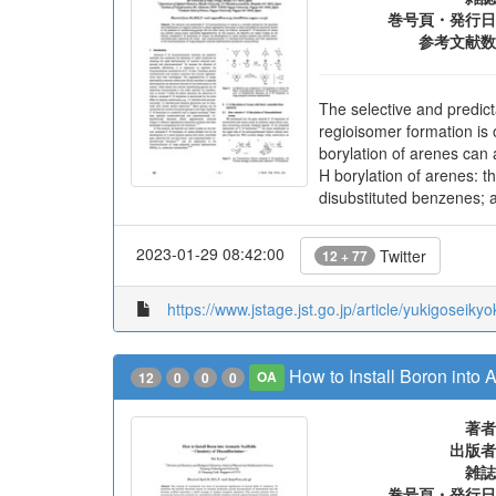
著者
出版者
雑誌
巻号頁・発行日
参考文献数
The selective and predict
regioisomer formation is 
borylation of arenes can 
H borylation of arenes: t
disubstituted benzenes; a
2023-01-29 08:42:00
Twitter
12 + 77
https://www.jstage.jst.go.jp/article/yukigoseiky
How to Install Boron into
12
0
0
0
OA
著者