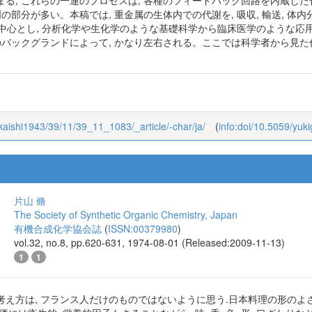
血流にのって移動し, いろいろな臓器に到達し, 様々な化学変化を受けなが
る, これらの一連のプロセスは, 各種のフィードバック回路を内蔵した
明の部分が多い。本稿では, 重金属の生体内での代謝を, 吸収, 輸送, 体
学を中心とし, 分析化学や生化学のような基礎科学から臨床医学のような
者のバックグランドによって, かなり左右される。ここでは科学者から見
yokaishi1943/39/11/39_11_1083/_article/-char/ja/
(
info:doi/10.5059/yuk
片山 脩
The Society of Synthetic Organic Chemistry, Japan
有機合成化学協会誌
(
ISSN:00379980
)
vol.32, no.8, pp.620-631, 1974-08-01 (Released:2009-11-13)
1
1