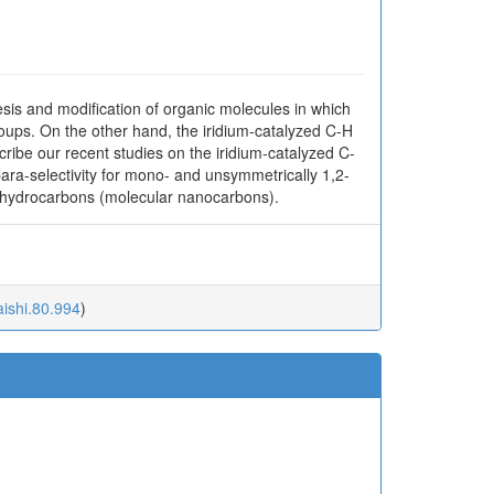
esis and modification of organic molecules in which
groups. On the other hand, the iridium-catalyzed C-H
scribe our recent studies on the iridium-catalyzed C-
 para-selectivity for mono- and unsymmetrically 1,2-
tic hydrocarbons (molecular nanocarbons).
aishi.80.994
)