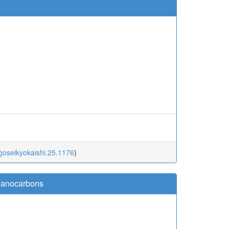
eikyokaishi.48.766
)
igoseikyokaishi.25.1176
)
 Nanocarbons