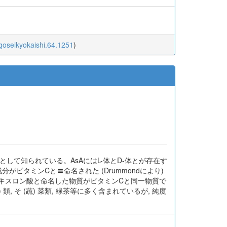
igoseikyokaishi.64.1251
)
Cとして知られている。AsAにはL-体とD-体とが存在す
がビタミンCと〓命名された (Drummondにより)
単離してヘキスロン酸と命名した物質がビタミンCと同一物質で
 そ (蔬) 菜類, 緑茶等に多く含まれているが, 純度