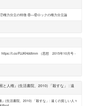
RsC ③―⑦権力分立の特徴 ⑧―⑫ロックの権力分立論
://t.co/PJJKHddtmm （思想 2015年10月号 -
人権』(生活書院、2010) 「殺すな」 : 遠
(生活書院、2010) 「殺すな」: 遠くの貧しい人々
dho4