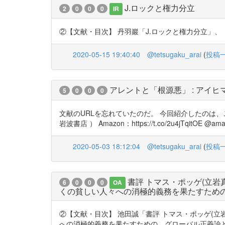
J.ロックと権力分立
2
0
0
0
IR
②【文献・目次】 丹羽巖「J.ロックと権力分立」、『経営情報
2020-05-15 19:40:40
@tetsugaku_arai
(
投稿
アレントと「根源悪」 : アイ
5
0
0
0
文献のURLを忘れていたのだ。 今回紹介したのは、この文献の3分の1
岩波書店 ） Amazon：https://t.co/2u4jTqitOE @
2020-05-03 18:12:04
@tetsugaku_arai
(
投稿
書評 トマス・ポッゲ(立岩真
6
0
0
0
OA
くの貧しい人々への消極的義務を果たすため
②【文献・目次】 池田誠「書評 トマス・ポッゲ(立岩
への消極的義務を果たすための、グローバル正義論という処方箋」、