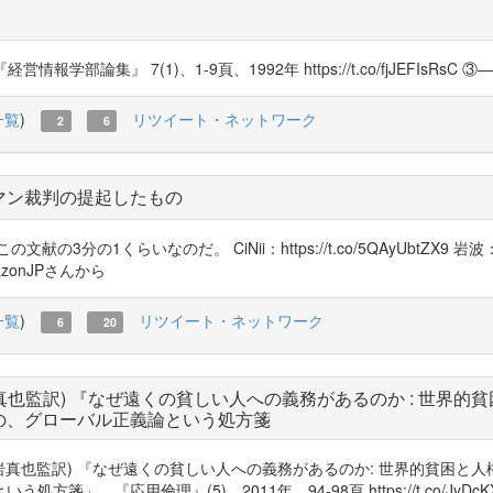
学部論集』 7(1)、1-9頁、1992年 https://t.co/fjJEFIs
一覧
)
リツイート・ネットワーク
2
6
ヒマン裁判の提起したもの
くらいなのだ。 CiNii：https://t.co/5QAyUbtZX9 岩波：https
amazonJPさんから
一覧
)
リツイート・ネットワーク
6
20
也監訳) 『なぜ遠くの貧しい人への義務があるのか : 世界的貧困と
の、グローバル正義論という処方箋
真也監訳) 『なぜ遠くの貧しい人への義務があるのか: 世界的貧困と人権』
『応用倫理』(5)、2011年、94-98頁 https://t.co/JyDcKX