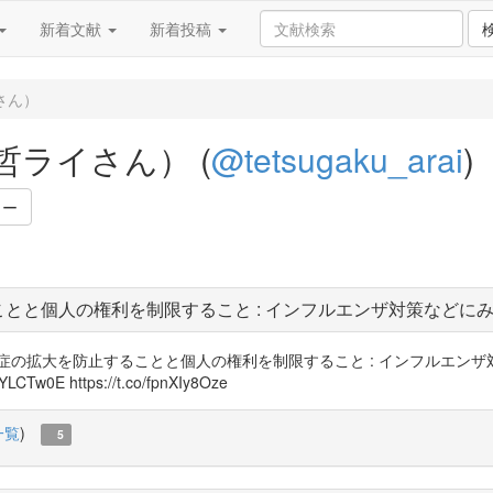
新着文献
新着投稿
さん）
ライさん） (
@tetsugaku_arai
)
ワー
とと個人の権利を制限すること : インフルエンザ対策などに
症の拡大を防止することと個人の権利を制限すること : インフルエン
w0E https://t.co/fpnXIy8Oze
一覧
)
5