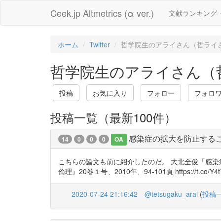
Ceek.jp Altmetrics (α ver.)
文献ランキング
ホーム
Twitter
哲学院生のアライさん（哲ライ
哲学院生のアライさん（哲
投稿
お気に入り
フォロー
フォロ
投稿一覧（最新100件）
感染症の拡大を防止するこ
14
0
0
0
OA
こちらの論文も前に紹介したのだ。 大北全俊「感染
倫理』20巻１号、2010年、94-101頁 https://t.co/Y4tYLCT
2020-07-24 21:16:42
@tetsugaku_arai
(
投稿