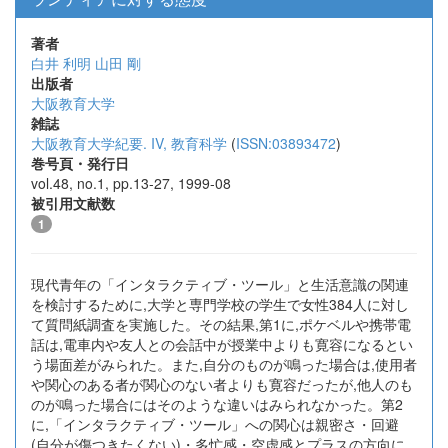
著者
白井 利明
山田 剛
出版者
大阪教育大学
雑誌
大阪教育大学紀要. IV, 教育科学
(
ISSN:03893472
)
巻号頁・発行日
vol.48, no.1, pp.13-27, 1999-08
被引用文献数
1
現代青年の「インタラクティブ・ツール」と生活意識の関連
を検討するために,大学と専門学校の学生で女性384人に対し
て質問紙調査を実施した。その結果,第1に,ポケベルや携帯電
話は,電車内や友人との会話中が授業中よりも寛容になるとい
う場面差がみられた。また,自分のものが鳴った場合は,使用者
や関心のある者が関心のない者よりも寛容だったが,他人のも
のが鳴った場合にはそのような違いはみられなかった。第2
に,「インタラクティブ・ツール」への関心は親密さ・回避
(自分が傷つきたくない)・多忙感・空虚感とプラスの方向に