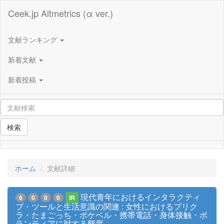
Ceek.jp Altmetrics (α ver.)
文献ランキング
新着文献
新着投稿
検索
ホーム
文献詳細
現代青年におけるインタラクティ
6
0
0
0
IR
ブ・ツールと生活意識の関連 : 女性におけるプリク
ラ・たまごっち・ポケベル・携帯電話・身体接触・ボ
ランティアに対する態度