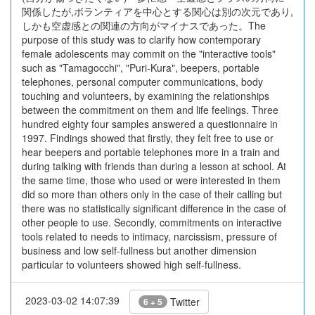
関係したが,ボランティアを中心とする関心は別の次元であり,
しかも空虚感との関連の方向がマイナスであった。The
purpose of this study was to clarify how contemporary
female adolescents may commit on the "interactive tools"
such as "Tamagocchi", "Puri-Kura", beepers, portable
telephones, personal computer communications, body
touching and volunteers, by examining the relationships
between the commitment on them and life feelings. Three
hundred eighty four samples answered a questionnaire in
1997. Findings showed that firstly, they felt free to use or
hear beepers and portable telephones more in a train and
during talking with friends than during a lesson at school. At
the same time, those who used or were interested in them
did so more than others only in the case of their calling but
there was no statistically significant difference in the case of
other people to use. Secondly, commitments on interactive
tools related to needs to intimacy, narcissism, pressure of
business and low self-fullness but another dimension
particular to volunteers showed high self-fullness.
2023-03-02 14:07:39
Twitter
6 + 5