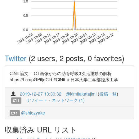
1.0
0.5
0.0
2020-01-16
2019-11-29
2019-12-17
2020-01-04
2020-01-22
2019-12-05
2019-12-23
2020-01-10
2019-12-11
2019-12-29
Twitter
(2 users, 2 posts, 0 favorites)
CiNii 論文 - CT画像からの助骨呼吸3次元運動の解析
https://t.co/pGPifjdCid #CiNii ＃日本大学工学部臨床工学
2019-12-27 13:30:32
@kimitakatajimi
(
投稿一覧
)
リツイート・ネットワーク (1)
1
@shiozyake
1
収集済み URL リスト