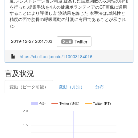
度,レジストレーション精度,提案した誤差関数の収束性の評価
を行った.提案手法を4人の健康ボランティアのCT画像に適用
することにより評価し,計測結果を論じた.本手法は,単純性と
精度の面で肋骨の呼吸運動の計測に有用であることが示され
た.
2019-12-27 20:47:03
Twitter
2 + 0
https://ci.nii.ac.jp/naid/110003184016
言及状況
変動（ピーク前後）
変動（月別）
分布
合計
Twitter (通常)
Twitter (RT)
2.0
1.5