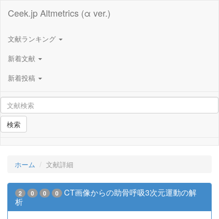
Ceek.jp Altmetrics (α ver.)
文献ランキング
新着文献
新着投稿
検索
ホーム
文献詳細
CT画像からの助骨呼吸3次元運動の解
2
0
0
0
析