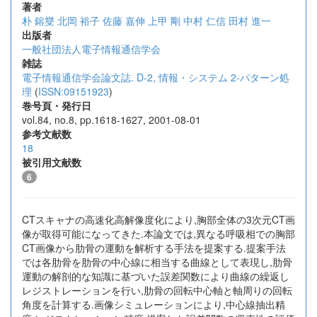
著者
朴 鎔燮
北岡 裕子
佐藤 嘉伸
上甲 剛
中村 仁信
田村 進一
出版者
一般社団法人電子情報通信学会
雑誌
電子情報通信学会論文誌. D-2, 情報・システム 2-パターン処
理
(
ISSN:09151923
)
巻号頁・発行日
vol.84, no.8, pp.1618-1627, 2001-08-01
参考文献数
18
被引用文献数
6
CTスキャナの高速化高解像度化により,胸部全体の3次元CT画
像が取得可能になってきた.本論文では,異なる呼吸相での胸部
CT画像から肋骨の運動を解析する手法を提案する.提案手法
では各肋骨を肋骨の中心線に相当する曲線として表現し,肋骨
運動の解剖的な知識に基づいた誤差関数により曲線の繰返し
レジストレーションを行い,肋骨の回転中心軸と軸周りの回転
角度を計算する.画像シミュレーションにより,中心線抽出精