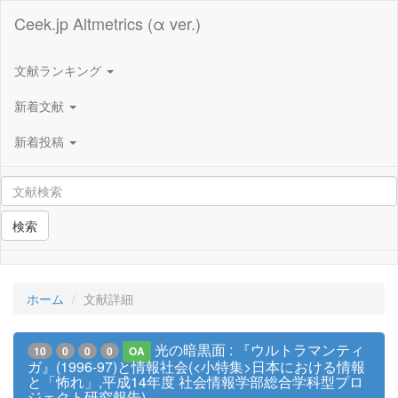
Ceek.jp Altmetrics (α ver.)
文献ランキング
新着文献
新着投稿
検索
ホーム
文献詳細
光の暗黒面 : 『ウルトラマンティ
10
0
0
0
OA
ガ』(1996-97)と情報社会(<小特集>日本における情報
と「怖れ」,平成14年度 社会情報学部総合学科型プロ
ジェクト研究報告)