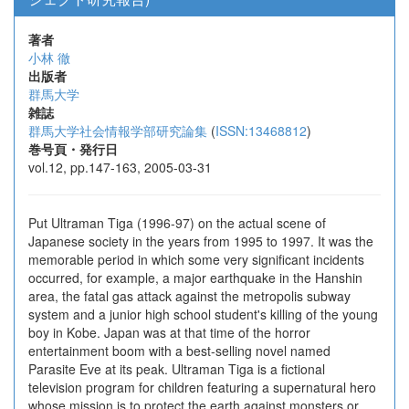
著者
小林 徹
出版者
群馬大学
雑誌
群馬大学社会情報学部研究論集
(
ISSN:13468812
)
巻号頁・発行日
vol.12, pp.147-163, 2005-03-31
Put Ultraman Tiga (1996-97) on the actual scene of
Japanese society in the years from 1995 to 1997. It was the
memorable period in which some very significant incidents
occurred, for example, a major earthquake in the Hanshin
area, the fatal gas attack against the metropolis subway
system and a junior high school student's killing of the young
boy in Kobe. Japan was at that time of the horror
entertainment boom with a best-selling novel named
Parasite Eve at its peak. Ultraman Tiga is a fictional
television program for children featuring a supernatural hero
whose mission is to protect the earth against monsters or