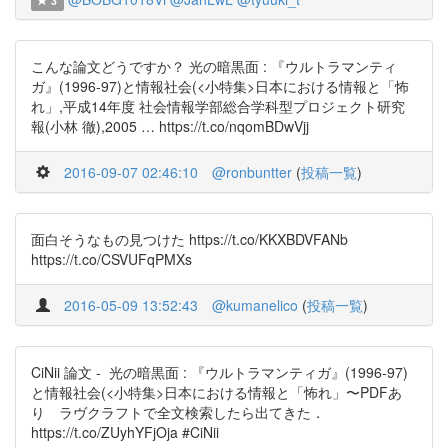
3
こんな論文どうですか？ 光の暗黒面 : 『ウルトラマンティ
ガ』(1996-97)と情報社会(<小特集>日本における情報と「怖
れ」,平成14年度 社会情報学部総合学科型プロジェクト研究
報(小林 徹),2005 … https://t.co/nqomBDwVjj
2016-09-07 02:46:10
@ronbuntter
(
投稿一覧
)
面白そうなもの見つけた https://t.co/KKXBDVFANb
https://t.co/CSVUFqPMXs
2016-05-09 13:52:43
@kumanelico
(
投稿一覧
)
CiNii 論文 - 光の暗黒面 : 『ウルトラマンティガ』(1996-97)
と情報社会(<小特集>日本における情報と「怖れ」〜PDFあ
り ラヴクラフトで全文検索したら出てきた．
https://t.co/ZUyhYFjOja #CiNii