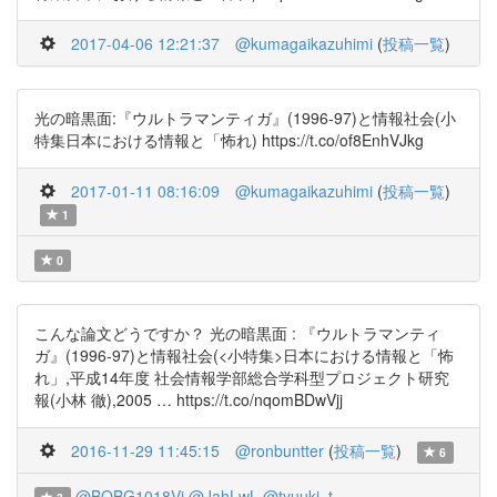
2017-04-06 12:21:37
@kumagaikazuhimi
(
投稿一覧
)
光の暗黒面:『ウルトラマンティガ』(1996-97)と情報社会(小
特集日本における情報と「怖れ) https://t.co/of8EnhVJkg
2017-01-11 08:16:09
@kumagaikazuhimi
(
投稿一覧
)
1
0
こんな論文どうですか？ 光の暗黒面 : 『ウルトラマンティ
ガ』(1996-97)と情報社会(<小特集>日本における情報と「怖
れ」,平成14年度 社会情報学部総合学科型プロジェクト研究
報(小林 徹),2005 … https://t.co/nqomBDwVjj
2016-11-29 11:45:15
@ronbuntter
(
投稿一覧
)
6
@BOBG1018Vi
@JahLwL
@tyuuki_t