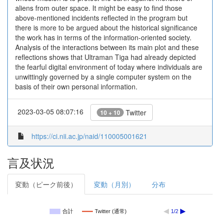
aliens from outer space. It might be easy to find those
above-mentioned incidents reflected in the program but
there is more to be argued about the historical significance
the work has in terms of the information-oriented society.
Analysis of the interactions between its main plot and these
reflections shows that Ultraman Tiga had already depicted
the fearful digital environment of today where individuals are
unwittingly governed by a single computer system on the
basis of their own personal information.
2023-03-05 08:07:16
Twitter
10 + 10
https://ci.nii.ac.jp/naid/110005001621
言及状況
変動（ピーク前後）
変動（月別）
分布
合計
Twitter (通常)
1/2