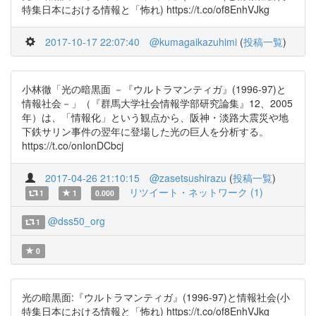
特集日本における情報と「怖れ) https://t.co/of8EnhVJkg
2017-10-17 22:07:40
@kumagaikazuhimi
(
投稿一覧
)
小林徹「光の暗黒面 －『ウルトラマンティガ』(1996-97)と
情報社会－」（『群馬大学社会情報学部研究論集』12、2005
年）は、「情報化」という観点から、阪神・淡路大震災や地
下鉄サリン事件の翌年に登場した光の巨人を分析する。
https://t.co/onIonDCbcj
2017-04-26 21:10:15
@zasetsushirazu
(
投稿一覧
)
リツイート・ネットワーク (1)
1
1
0.000
@dss50_org
1
0
光の暗黒面:『ウルトラマンティガ』(1996-97)と情報社会(小
特集日本における情報と「怖れ) https://t.co/of8EnhVJkg