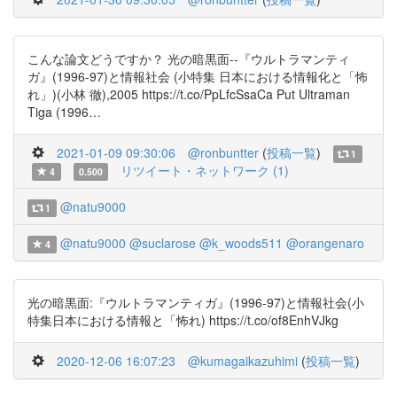
こんな論文どうですか？ 光の暗黒面--『ウルトラマンティ
ガ』(1996-97)と情報社会 (小特集 日本における情報化と「怖
れ」)(小林 徹),2005 https://t.co/PpLfcSsaCa Put Ultraman
Tiga (1996…
2021-01-09 09:30:06
@ronbuntter
(
投稿一覧
)
1
リツイート・ネットワーク (1)
4
0.500
@natu9000
1
@natu9000
@suclarose
@k_woods511
@orangenaro
4
光の暗黒面:『ウルトラマンティガ』(1996-97)と情報社会(小
特集日本における情報と「怖れ) https://t.co/of8EnhVJkg
2020-12-06 16:07:23
@kumagaikazuhimi
(
投稿一覧
)