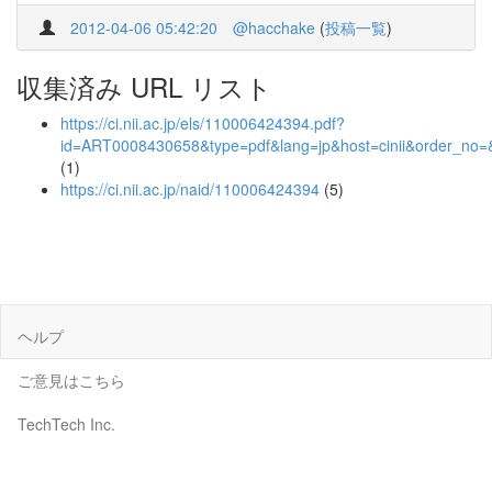
2012-04-06 05:42:20
@hacchake
(
投稿一覧
)
収集済み URL リスト
https://ci.nii.ac.jp/els/110006424394.pdf?
id=ART0008430658&type=pdf&lang=jp&host=cinii&order_n
(1)
https://ci.nii.ac.jp/naid/110006424394
(5)
ヘルプ
ご意見はこちら
TechTech Inc.