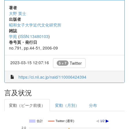
著者
大野 英士
出版者
昭和女子大学近代文化研究所
雑誌
学苑
(
ISSN:13480103
)
巻号頁・発行日
no.791, pp.44-51, 2006-09
2023-03-15 12:07:16
Twitter
5 + 7
https://ci.nii.ac.jp/naid/110006424394
言及状況
変動（ピーク前後）
変動（月別）
分布
合計
Twitter (通常)
1/2
2.0