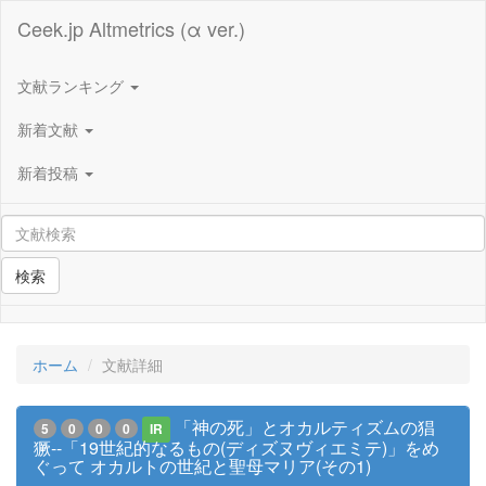
Ceek.jp Altmetrics (α ver.)
文献ランキング
新着文献
新着投稿
検索
ホーム
文献詳細
「神の死」とオカルティズムの猖
5
0
0
0
IR
獗--「19世紀的なるもの(ディズヌヴィエミテ)」をめ
ぐって オカルトの世紀と聖母マリア(その1)