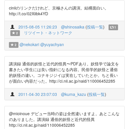
ciniiのリンクだけれど、京極さんの講演。結構面白い。
http://t.co/02Xiibk4YD
2015-08-05 11:26:23
@shinosaika
(
投稿一覧
)
1
リツイート・ネットワーク
2
@nekokari
@yuyachyan
2
講演録 通俗的妖怪と近代的怪異〜PDFあり。妖怪学で論文を
書きたい学生には良い指針になる内容。民俗学的妖怪と通俗
的妖怪の違い。コナキジジイは実在していたとか。ちと長い
が面白い内容だった。http://ci.nii.ac.jp/naid/110006452285
2011-04-30 23:07:03
@kuma_kazu
(
投稿一覧
)
@mioinoue デビュー当時の姿は全然違いますよ。あとこんな
のありました。講演録 通俗的妖怪と近代的怪異
http://ci.nii.ac.jp/naid/110006452285