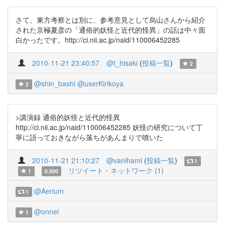
さて、東方考察とは別に、参考意見として烏山さんから紹介
された京極夏彦の「通俗的妖怪と近代的怪異」の話は中々面
白かったです。http://ci.nii.ac.jp/naid/110006452285
2010-11-21 23:40:57
@t_hisaki
(
投稿一覧
)
2
@shin_bashi
@userKirikoya
2
>講演録 通俗的妖怪と近代的怪異
http://ci.nii.ac.jp/naid/110006452285 妖怪の研究について丁
寧に語っておきながら落ちがあんまりで噴いた
2010-11-21 21:10:27
@vanihami
(
投稿一覧
)
1
リツイート・ネットワーク (1)
1
0.000
@Aerium
1
@onnel
1