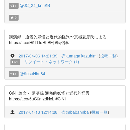
@JC_24_krinKB
1
0
講演録 通俗的妖怪と近代的怪異〜京極夏彦氏による
https://t.co/H9TDeRhBEj #民俗学
2017-04-06 14:21:39
@kumagaikazuhimi
(
投稿一覧
)
リツイート・ネットワーク (1)
1
@KoseHiro84
1
CiNii 論文 - 講演録 通俗的妖怪と近代的怪異
https://t.co/5uC6mzdNcL #CiNii
2017-01-13 12:14:28
@tmbabannba
(
投稿一覧
)