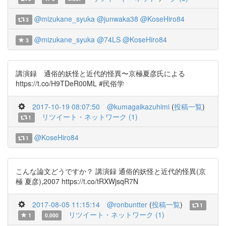
@mizukane_syuka
@junwaka38
@KoseHiro84
3
@mizukane_syuka
@74LS
@KoseHiro84
3
講演録 通俗的妖怪と近代的怪異〜京極夏彦氏による
https://t.co/H9TDeR00ML #民俗学
2017-10-19 08:07:50
@kumagaikazuhimi
(
投稿一覧
)
リツイート・ネットワーク (1)
1
@KoseHiro84
1
こんな論文どうですか？ 講演録 通俗的妖怪と近代的怪異(京
極 夏彦),2007 https://t.co/tRXWjsqR7N
2017-08-05 11:15:14
@ronbuntter
(
投稿一覧
)
1
リツイート・ネットワーク (1)
1
0.000