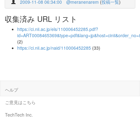
2009-11-08 06:34:00
@meranenarem
(
投稿一覧
)
収集済み URL リスト
https://ci.nii.ac.jp/els/110006452285.pdf?
id=ART0008465369&type=pdf&lang=jp&host=cinii&order_n
(2)
https://ci.nii.ac.jp/naid/110006452285
(33)
ヘルプ
ご意見はこちら
TechTech Inc.