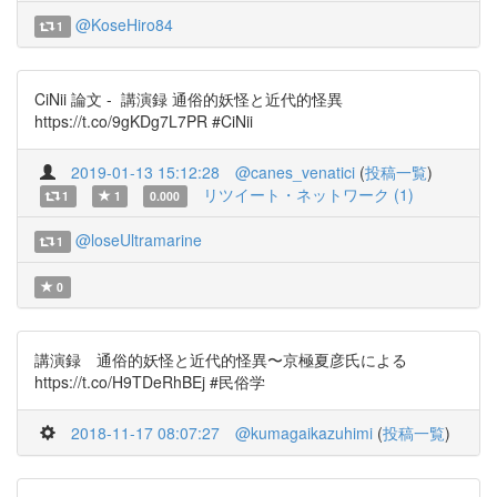
@KoseHiro84
1
CiNii 論文 - 講演録 通俗的妖怪と近代的怪異
https://t.co/9gKDg7L7PR #CiNii
2019-01-13 15:12:28
@canes_venatici
(
投稿一覧
)
リツイート・ネットワーク (1)
1
1
0.000
@loseUltramarine
1
0
講演録 通俗的妖怪と近代的怪異〜京極夏彦氏による
https://t.co/H9TDeRhBEj #民俗学
2018-11-17 08:07:27
@kumagaikazuhimi
(
投稿一覧
)