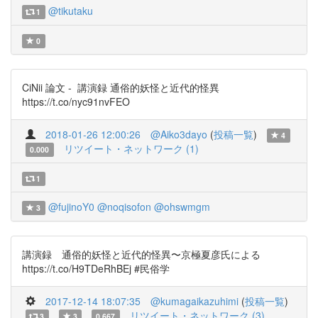
@tikutaku
1
0
CiNii 論文 - 講演録 通俗的妖怪と近代的怪異
https://t.co/nyc91nvFEO
2018-01-26 12:00:26
@Aiko3dayo
(
投稿一覧
)
4
リツイート・ネットワーク (1)
0.000
1
@fujinoY0
@noqisofon
@ohswmgm
3
講演録 通俗的妖怪と近代的怪異〜京極夏彦氏による
https://t.co/H9TDeRhBEj #民俗学
2017-12-14 18:07:35
@kumagaikazuhimi
(
投稿一覧
)
リツイート・ネットワーク (3)
3
3
0.667