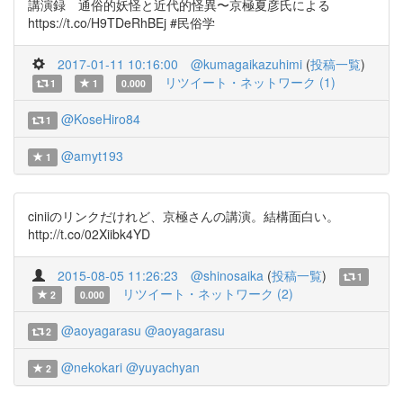
講演録 通俗的妖怪と近代的怪異〜京極夏彦氏による
https://t.co/H9TDeRhBEj #民俗学
2017-01-11 10:16:00
@kumagaikazuhimi
(
投稿一覧
)
リツイート・ネットワーク (1)
1
1
0.000
@KoseHiro84
1
@amyt193
1
ciniiのリンクだけれど、京極さんの講演。結構面白い。
http://t.co/02Xiibk4YD
2015-08-05 11:26:23
@shinosaika
(
投稿一覧
)
1
リツイート・ネットワーク (2)
2
0.000
@aoyagarasu
@aoyagarasu
2
@nekokari
@yuyachyan
2