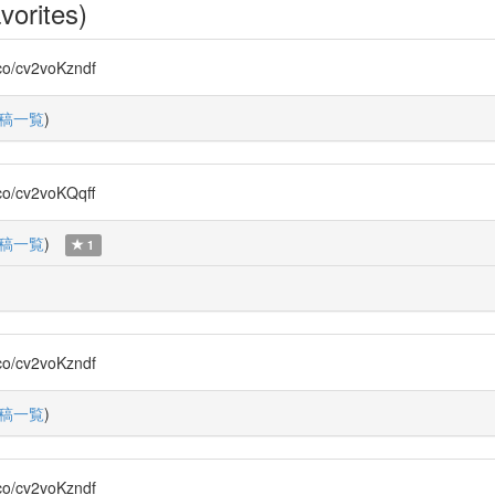
vorites)
cv2voKzndf
稿一覧
)
cv2voKQqff
稿一覧
)
1
cv2voKzndf
稿一覧
)
cv2voKzndf