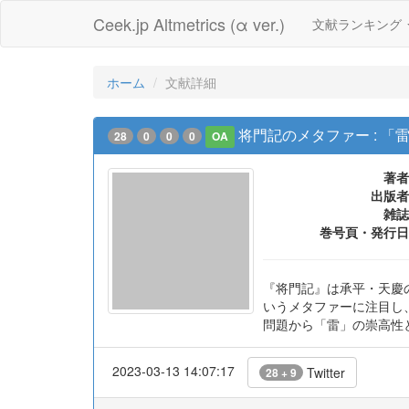
Ceek.jp Altmetrics (α ver.)
文献ランキング
ホーム
文献詳細
将門記のメタファー : 
28
0
0
0
OA
著者
出版者
雑誌
巻号頁・発行日
『将門記』は承平・天慶
いうメタファーに注目し
問題から「雷」の崇高性
2023-03-13 14:07:17
Twitter
28 + 9