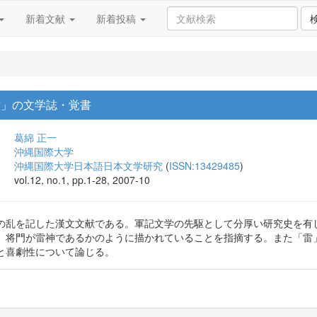
新着文献
新着投稿
「雷」の文学誌・覚書
葛綿 正一
沖縄国際大学
沖縄国際大学日本語日本文学研究
(
ISSN:13429485
)
vol.12, no.1, pp.1-28, 2007-10
の乱を記した漢文文献である。軍記文学の先駆として分厚い研究史を有
、将門が雷神であるかのように描かれていることを指摘する。また「雷
と喜劇性について論じる。