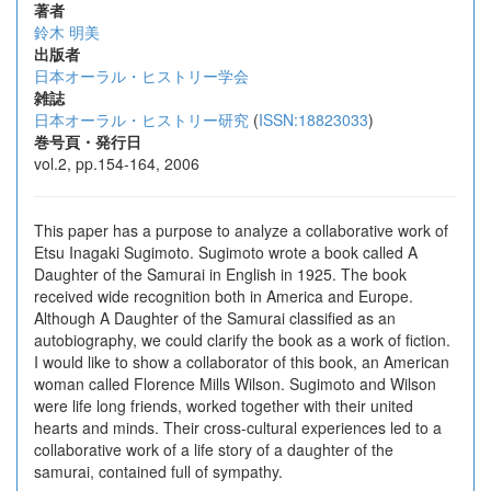
著者
鈴木 明美
出版者
日本オーラル・ヒストリー学会
雑誌
日本オーラル・ヒストリー研究
(
ISSN:18823033
)
巻号頁・発行日
vol.2, pp.154-164, 2006
This paper has a purpose to analyze a collaborative work of
Etsu Inagaki Sugimoto. Sugimoto wrote a book called A
Daughter of the Samurai in English in 1925. The book
received wide recognition both in America and Europe.
Although A Daughter of the Samurai classified as an
autobiography, we could clarify the book as a work of fiction.
I would like to show a collaborator of this book, an American
woman called Florence Mills Wilson. Sugimoto and Wilson
were life long friends, worked together with their united
hearts and minds. Their cross-cultural experiences led to a
collaborative work of a life story of a daughter of the
samurai, contained full of sympathy.