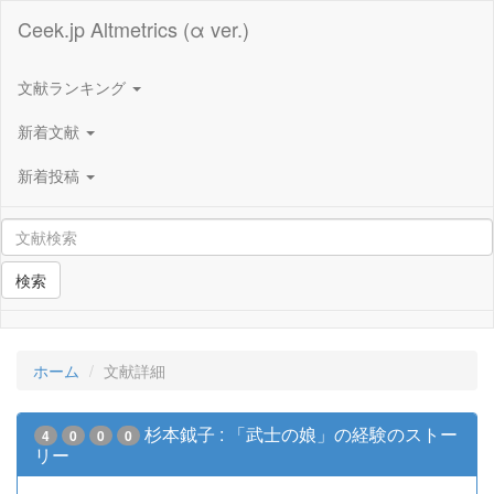
Ceek.jp Altmetrics (α ver.)
文献ランキング
新着文献
新着投稿
検索
ホーム
文献詳細
杉本鉞子 : 「武士の娘」の経験のストー
4
0
0
0
リー