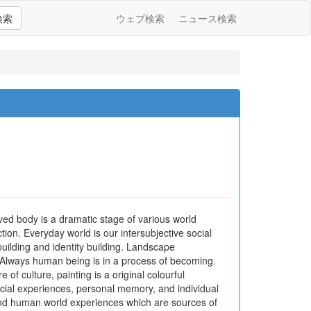
検索
ウェブ検索
ニュース検索
ived body is a dramatic stage of various world
tion. Everyday world is our intersubjective social
 building and identity building. Landscape
g. Always human being is in a process of becoming.
of culture, painting is a original colourful
cial experiences, personal memory, and individual
s and human world experiences which are sources of