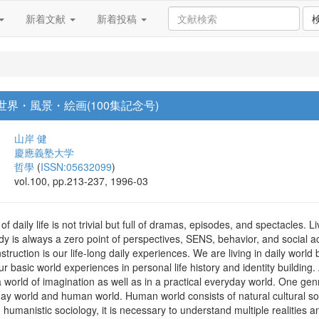
新着文献
新着投稿
世界・風景・絵画(100集記念号)
山岸 健
慶應義塾大学
哲學
(
ISSN:05632099
)
vol.100, pp.213-237, 1996-03
aily life is not trivial but full of dramas, episodes, and spectacles. L
dy is always a zero point of perspectives, SENS, behavior, and social ac
nstruction is our life-long daily experiences. We are living in daily world
r basic world experiences in personal life history and identity buildin
 world of imagination as well as in a practical everyday world. One genre 
day world and human world. Human world consists of natural cultural so
 humanistic sociology, it is necessary to understand multiple realitie