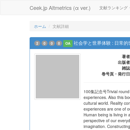
Ceek.jp Altmetrics (α ver.)
文献ランキング
ホーム
文献詳細
社会学と世界体験 : 日常的
2
0
0
0
OA
著者
出版者
雑誌
巻号頁・発行日
100集記念号Trivial round of d
experiences. Also this bo
cultural world. Reality co
experiences are one of ou
Human being is living in a
perspective of our every
imagination. Constructing