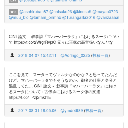
4
@asahiruban87
@halsuke26
@kinosuK
@mayao0723
8
@muu_bio
@tamam_orimhb
@Turangalila2016
@vanzaaaai
CiNii 論文 - 叙事詩『マハーバーラタ』におけるスータについ
て https://t.co/2WrgrRvj3C 元々は王家の高官扱いなんだな
2018-04-07 15:42:11
@Aoringo_0225
(
投稿一覧
)
ここを見て、スータってヴァルナなのかな？と思ってたんだ
けど、マハーバーラタでもそうなのか、御者の仕事と身分と
混乱してた… CiNii 論文 - 叙事詩『マハーバーラタ』におけ
るスータについて : 古伝承におけるスータ像の変遷
https://t.co/TPzjSmkt1E
2017-08-31 18:05:06
@ymdr4989
(
投稿一覧
)