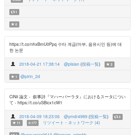
1
0
https://t.co/nhxBmU0Ppq 수타 계급(마부, 음유시인 등)에 대
한 논문
2018-04-21 17:38:14
@plsian
(
投稿一覧
)
2
@pirin_2d
1
CiNii 論文 - 叙事詩『マハーバーラタ』におけるスータについ
て - https://t.co/uSBicx1cW1
2018-04-09 18:23:06
@ymdr4989
(
投稿一覧
)
3
リツイート・ネットワーク (4)
11
0.177
@yosugara0613
@tamam_orimhb