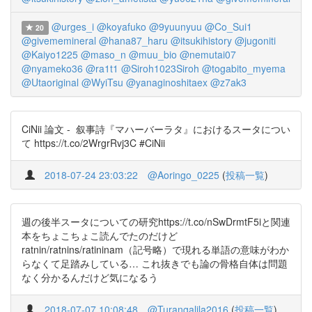
@urges_i
@koyafuko
@9yuunyuu
@Co_Sui1
20
@givememineral
@hana87_haru
@itsukihistory
@jugoniti
@Kaiyo1225
@maso_n
@muu_bio
@nemutai07
@nyameko36
@ra1t1
@Siroh1023Siroh
@togabito_myema
@Utaoriginal
@WyiTsu
@yanaginoshitaex
@z7ak3
CiNii 論文 - 叙事詩『マハーバーラタ』におけるスータについ
て https://t.co/2WrgrRvj3C #CiNii
2018-07-24 23:03:22
@Aoringo_0225
(
投稿一覧
)
週の後半スータについての研究https://t.co/nSwDrmtF5iと関連
本をちょこちょこ読んでたのだけど
ratnin/ratnins/ratininam（記号略）で現れる単語の意味がわか
らなくて足踏みしている… これ抜きでも論の骨格自体は問題
なく分かるんだけど気になるう
2018-07-07 10:08:48
@Turangalila2016
(
投稿一覧
)