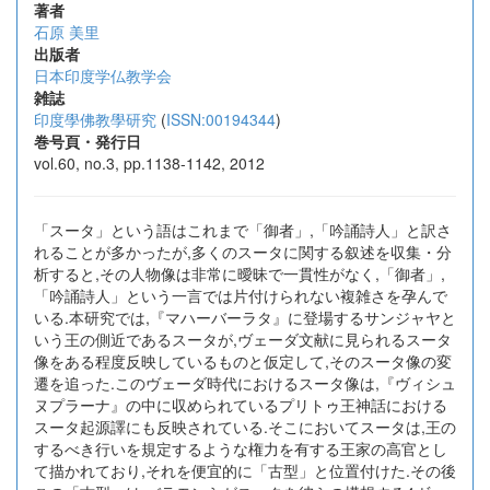
著者
石原 美里
出版者
日本印度学仏教学会
雑誌
印度學佛教學研究
(
ISSN:00194344
)
巻号頁・発行日
vol.60, no.3, pp.1138-1142, 2012
「スータ」という語はこれまで「御者」,「吟誦詩人」と訳さ
れることが多かったが,多くのスータに関する叙述を収集・分
析すると,その人物像は非常に曖昧で一貫性がなく,「御者」,
「吟誦詩人」という一言では片付けられない複雑さを孕んで
いる.本研究では,『マハーバーラタ』に登場するサンジャヤと
いう王の側近であるスータが,ヴェーダ文献に見られるスータ
像をある程度反映しているものと仮定して,そのスータ像の変
遷を追った.このヴェーダ時代におけるスータ像は,『ヴィシュ
ヌプラーナ』の中に収められているプリトゥ王神話における
スータ起源譯にも反映されている.そこにおいてスータは,王の
するべき行いを規定するような権力を有する王家の高官とし
て描かれており,それを便宜的に「古型」と位置付けた.その後