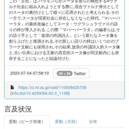
この「古型」は,バラモンらがスータを彼らの構想する4ヴァ
ルナ社会に組み入れようとする際に,混合ヴァルナ身分として
のスータの裏付けとして様々に応用されたと考えられる.その
一方で,スータが現実社会に存在しなくなった時代,『マハーバ
ーラタ』の最終改編としてスータ・ウグラシュラヴァスの語
りの枠が導入される.この際『マハーバーラタ』の編者らは,そ
の語り手として「放浪の吟訥詩人」という新たなスータ像を
創り上げたと推測される.その新しい語りの枠はいくつかのプ
ラーナ文献にも採用され,その結果,放浪の吟誦詩人的スータ像
と,古い伝承における王家の高官的スータ像が同文献内にも併
存することになったと結論付けた.
2023-07-04 07:58:10
Twitter
26 + 36
https://ci.nii.ac.jp/naid/110009425709
(
info:doi/10.4259/ibk.60.3_1138
)
言及状況
変動（ピーク前後）
変動（月別）
分布