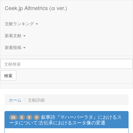
Ceek.jp Altmetrics (α ver.)
文献ランキング
新着文献
新着投稿
検索
ホーム
文献詳細
叙事詩『マハーバーラタ』におけるス
26
0
0
0
ータについて:古伝承におけるスータ像の変遷