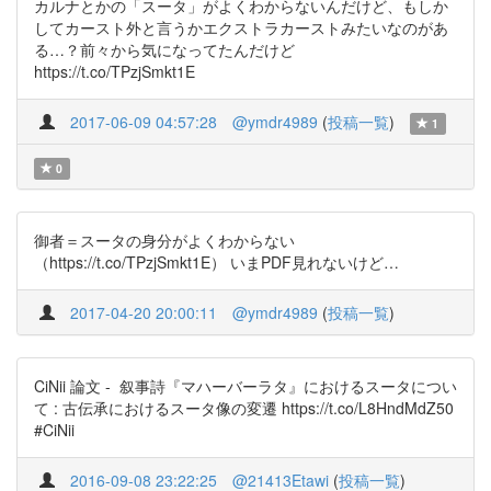
カルナとかの「スータ」がよくわからないんだけど、もしか
してカースト外と言うかエクストラカーストみたいなのがあ
る…？前々から気になってたんだけど
https://t.co/TPzjSmkt1E
2017-06-09 04:57:28
@ymdr4989
(
投稿一覧
)
1
0
御者＝スータの身分がよくわからない
（https://t.co/TPzjSmkt1E） いまPDF見れないけど…
2017-04-20 20:00:11
@ymdr4989
(
投稿一覧
)
CiNii 論文 - 叙事詩『マハーバーラタ』におけるスータについ
て : 古伝承におけるスータ像の変遷 https://t.co/L8HndMdZ50
#CiNii
2016-09-08 23:22:25
@21413Etawi
(
投稿一覧
)