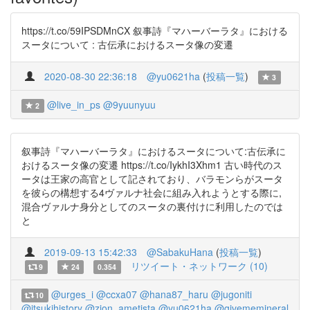
https://t.co/59IPSDMnCX 叙事詩『マハーバーラタ』における
スータについて : 古伝承におけるスータ像の変遷
2020-08-30 22:36:18
@yu0621ha
(
投稿一覧
)
3
@live_in_ps
@9yuunyuu
2
叙事詩『マハーバーラタ』におけるスータについて:古伝承に
おけるスータ像の変遷 https://t.co/IykhI3Xhm1 古い時代のス
ータは王家の高官として記されており、バラモンらがスータ
を彼らの構想する4ヴァルナ社会に組み入れようとする際に,
混合ヴァルナ身分としてのスータの裏付けに利用したのでは
と
2019-09-13 15:42:33
@SabakuHana
(
投稿一覧
)
リツイート・ネットワーク (10)
9
24
0.354
@urges_i
@ccxa07
@hana87_haru
@jugoniti
10
@itsukihistory
@zion_ametista
@yu0621ha
@givememineral