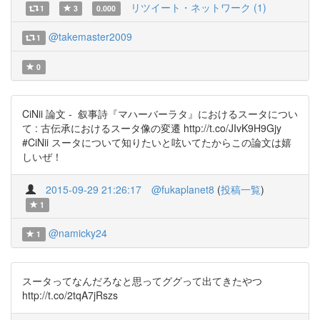
リツイート・ネットワーク (1)
1
3
0.000
@takemaster2009
1
0
CiNii 論文 - 叙事詩『マハーバーラタ』におけるスータについ
て : 古伝承におけるスータ像の変遷 http://t.co/JIvK9H9Gjy
#CiNii スータについて知りたいと呟いてたからこの論文は嬉
しいぜ！
2015-09-29 21:26:17
@fukaplanet8
(
投稿一覧
)
1
@namicky24
1
スータってなんだろなと思ってググって出てきたやつ
http://t.co/2tqA7jRszs