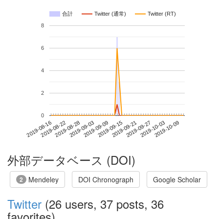
合計
Twitter (通常)
Twitter (RT)
8
6
4
2
0
2019-10-03
2019-08-16
2019-09-03
2019-09-21
2019-10-09
2019-08-22
2019-09-09
2019-09-27
2019-08-28
2019-09-15
外部データベース (DOI)
Mendeley
DOI Chronograph
Google Scholar
2
Twitter
(26 users, 37 posts, 36
favorites)