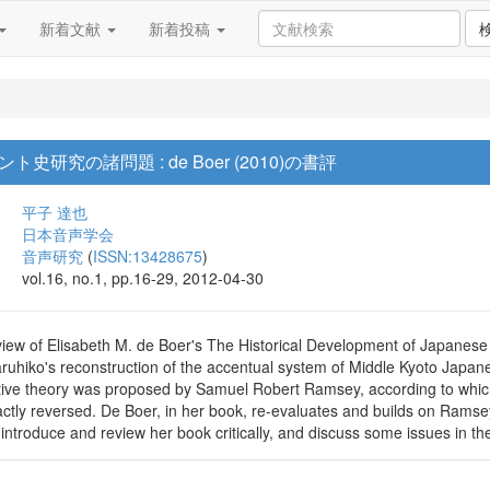
新着文献
新着投稿
研究の諸問題 : de Boer (2010)の書評
平子 達也
日本音声学会
音声研究
(
ISSN:13428675
)
vol.16, no.1, pp.16-29, 2012-04-30
 review of Elisabeth M. de Boer's The Historical Development of Japane
Haruhiko's reconstruction of the accentual system of Middle Kyoto Japa
tive theory was proposed by Samuel Robert Ramsey, according to which
xactly reversed. De Boer, in her book, re-evaluates and builds on Ramsey
 I introduce and review her book critically, and discuss some issues in t