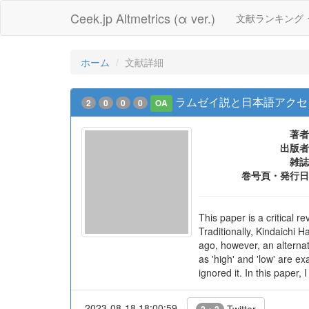
Ceek.jp Altmetrics (α ver.)
文献ランキング
ホーム
文献詳細
ラムゼイ説と日本語アクセント史
2
0
0
0
OA
著者
出版者
雑誌
巻号頁・発行日
This paper is a critical
Traditionally, Kindaichi 
ago, however, an alterna
as 'high' and 'low' are e
ignored it. In this paper,
2023-08-18 18:00:59