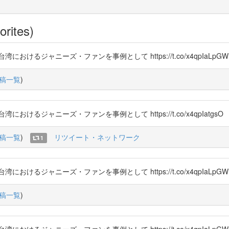
orites)
るジャニーズ・ファンを事例として https://t.co/x4qpIaLpGW
稿一覧
)
るジャニーズ・ファンを事例として https://t.co/x4qpIatgsO
稿一覧
)
リツイート・ネットワーク
1
るジャニーズ・ファンを事例として https://t.co/x4qpIaLpGW
稿一覧
)