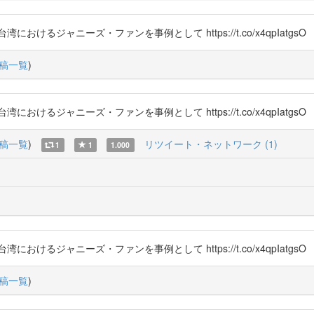
るジャニーズ・ファンを事例として https://t.co/x4qpIatgsO
稿一覧
)
るジャニーズ・ファンを事例として https://t.co/x4qpIatgsO
稿一覧
)
リツイート・ネットワーク (1)
1
1
1.000
るジャニーズ・ファンを事例として https://t.co/x4qpIatgsO
稿一覧
)