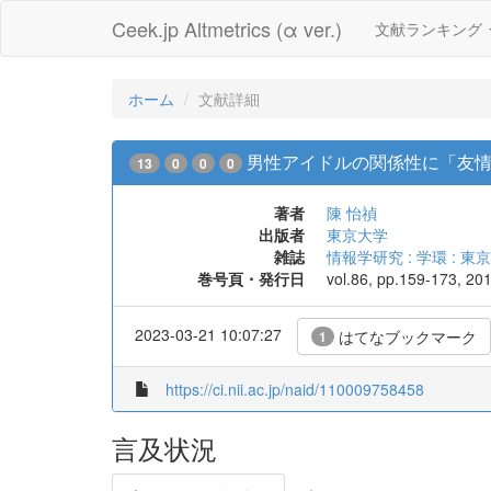
Ceek.jp Altmetrics (α ver.)
文献ランキング
ホーム
文献詳細
男性アイドルの関係性に「友情
13
0
0
0
著者
陳 怡禎
出版者
東京大学
雑誌
情報学研究 : 学環 :
巻号頁・発行日
vol.86, pp.159-173, 20
2023-03-21 10:07:27
はてなブックマーク
1
https://ci.nii.ac.jp/naid/110009758458
言及状況