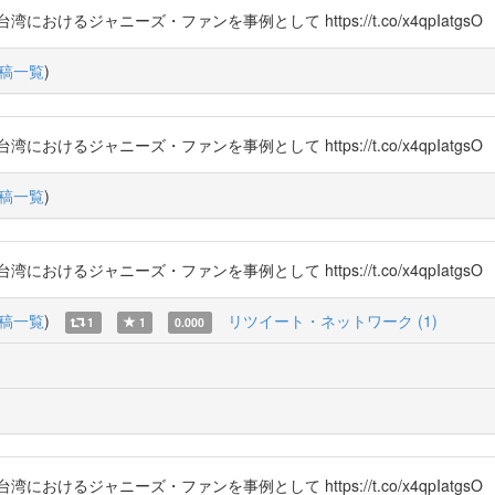
るジャニーズ・ファンを事例として https://t.co/x4qpIatgsO
稿一覧
)
るジャニーズ・ファンを事例として https://t.co/x4qpIatgsO
稿一覧
)
るジャニーズ・ファンを事例として https://t.co/x4qpIatgsO
稿一覧
)
リツイート・ネットワーク (1)
1
1
0.000
るジャニーズ・ファンを事例として https://t.co/x4qpIatgsO