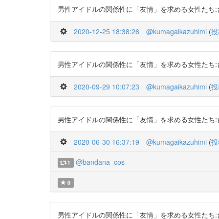
男性アイドルの関係性に「友情」を求める女性たち:台湾におけ
2020-12-25 18:38:26
@kumagaikazuhimi
(
投
男性アイドルの関係性に「友情」を求める女性たち:台湾におけ
2020-09-29 10:07:23
@kumagaikazuhimi
(
投
男性アイドルの関係性に「友情」を求める女性たち:台湾におけ
2020-06-30 16:37:19
@kumagaikazuhimi
(
投
@bandana_cos
1
0
男性アイドルの関係性に「友情」を求める女性たち:台湾におけ