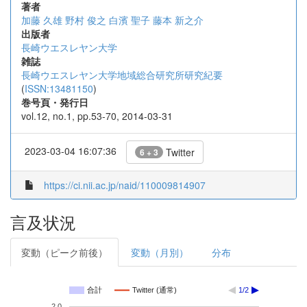
著者
加藤 久雄
野村 俊之
白濱 聖子
藤本 新之介
出版者
長崎ウエスレヤン大学
雑誌
長崎ウエスレヤン大学地域総合研究所研究紀要
(
ISSN:13481150
)
巻号頁・発行日
vol.12, no.1, pp.53-70, 2014-03-31
2023-03-04 16:07:36
Twitter
6 + 3
https://ci.nii.ac.jp/naid/110009814907
言及状況
変動（ピーク前後）
変動（月別）
分布
合計
Twitter (通常)
1/2
2.0