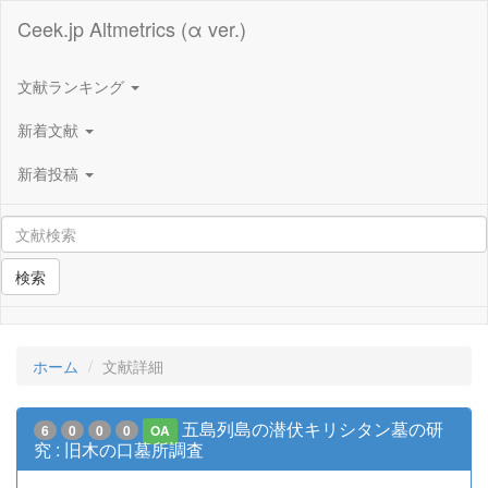
Ceek.jp Altmetrics (α ver.)
文献ランキング
新着文献
新着投稿
検索
ホーム
文献詳細
五島列島の潜伏キリシタン墓の研
6
0
0
0
OA
究 : 旧木の口墓所調査