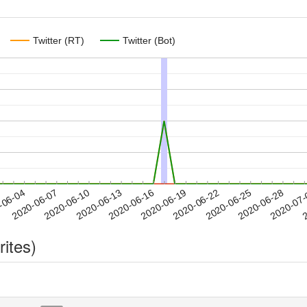
Twitter (RT)
Twitter (Bot)
2020-06-25
2020-06-28
2020-07
-06-04
2
2020-06-07
2020-06-10
2020-06-13
2020-06-16
2020-06-19
2020-06-22
rites)