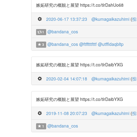
嫉妬研究の概観と展望 https://t.co/tlrDahUo68
2020-06-17 13:37:23
@kumagaikazuhimi
(
投
@bandana_cos
1
@bandana_cos
@ftfftttfttf
@utffldaqbltp
3
嫉妬研究の概観と展望 https://t.co/tlrDaibYXG
2020-02-04 14:07:18
@kumagaikazuhimi
(
投
嫉妬研究の概観と展望 https://t.co/tlrDaibYXG
2019-11-08 20:07:23
@kumagaikazuhimi
(
投
@bandana_cos
1