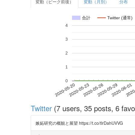
変動（ピーク前後）
変動（月別）
分布
合計
Twitter (通常)
4
3
2
1
0
2020-05-26
2020-05-29
2020-06-01
2020
2020-05-20
2020-05-23
Twitter
(7 users, 35 posts, 6 favo
嫉妬研究の概観と展望 https://t.co/tlrDahUVVG