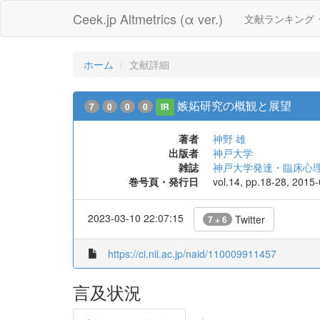
Ceek.jp Altmetrics (α ver.)
文献ランキング
ホーム
文献詳細
嫉妬研究の概観と展望
7
0
0
0
IR
著者
神野 雄
出版者
神戸大学
雑誌
神戸大学発達・臨床心
巻号頁・発行日
vol.14, pp.18-28, 2015
2023-03-10 22:07:15
Twitter
7 + 6
https://ci.nii.ac.jp/naid/110009911457
言及状況