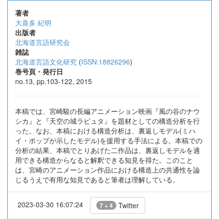
著者
大喜多 紀明
出版者
北海道言語研究会
雑誌
北海道言語文化研究
(
ISSN:18826296
)
巻号頁・発行日
no.13, pp.103-122, 2015
本稿では、宮崎駿の長編アニメーション映画『風の谷のナウ
シカ』と『天空の城ラピュタ』を題材としての構造分析を行
った。なお、本稿における構造分析は、裏返しモデル(ミハ
イ・ポップが示したモデル)を援用する手法による。本稿での
分析の結果、本稿でとりあげた二作品は、裏返しモデルを適
用できる構造からなると解釈できる知見を得た。このこと
は、宮崎のアニメーション作品における構造上の共通性を論
じるうえで有用な知見であると筆者は理解している。
2023-03-30 16:07:24
Twitter
7 + 4