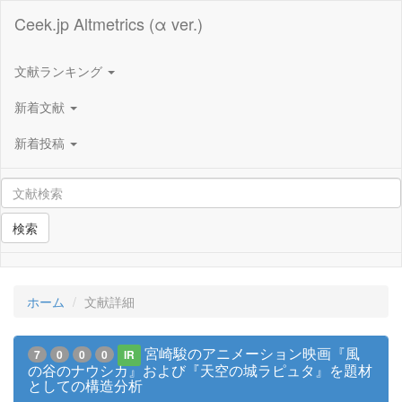
Ceek.jp Altmetrics (α ver.)
文献ランキング
新着文献
新着投稿
検索
ホーム
文献詳細
宮崎駿のアニメーション映画『風
7
0
0
0
IR
の谷のナウシカ』および『天空の城ラピュタ』を題材
としての構造分析