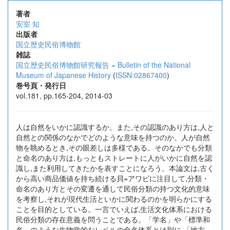
著者
安室 知
出版者
国立歴史民俗博物館
雑誌
国立歴史民俗博物館研究報告 = Bulletin of the National
Museum of Japanese History
(
ISSN:02867400
)
巻号頁・発行日
vol.181, pp.165-204, 2014-03
人は自然をいかに認識するか。また,その認識のあり方は,人と
自然との関係のなかでどのような意味を持つのか。人が自然
物を眺めるとき,その眼差しは多様である。そのなかでも分類
と命名のあり方は,もっともストレートに人がいかに自然を認
識し,また利用してきたかを表すことになろう。本論文は,古く
から高い商品価値を持ち続ける貝=アワビに注目して,分類・
命名のあり方とその変遷を通して民俗分類の持つ文化的意味
を考察し,それが現代生活といかに関わるのかを明らかにする
ことを目的としている。一言でいえば,生活文化体系における
民俗分類の存在意義を問うことである。「学名」や「標準和
名」のような生物学的なレベルの命名体系とは別に,「地方