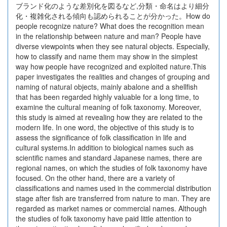
ブランド化のような差別化を図るなど,分類・命名はより細分
化・複雑化される傾向も認められることが分かった。How do
people recognize nature? What does the recognition mean
in the relationship between nature and man? People have
diverse viewpoints when they see natural objects. Especially,
how to classify and name them may show in the simplest
way how people have recognized and exploited nature.This
paper investigates the realities and changes of grouping and
naming of natural objects, mainly abalone and a shellfish
that has been regarded highly valuable for a long time, to
examine the cultural meaning of folk taxonomy. Moreover,
this study is aimed at revealing how they are related to the
modern life. In one word, the objective of this study is to
assess the significance of folk classification in life and
cultural systems.In addition to biological names such as
scientific names and standard Japanese names, there are
regional names, on which the studies of folk taxonomy have
focused. On the other hand, there are a variety of
classifications and names used in the commercial distribution
stage after fish are transferred from nature to man. They are
regarded as market names or commercial names. Although
the studies of folk taxonomy have paid little attention to