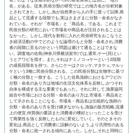
名」がある。従来,民俗分類の研究ではこの地方名が分析対象
とされてきた。しかし,魚が自然界から人の手に渡って以降,商
品として流通する段階でも,実はさまざまに分類・命名がなさ
れている。それが「市場名」と「商品名」である。これまで
民俗分類の研究において市場名や商品名が注目されることは
なかった。しかし,現代を射程に入れた民俗研究をおこなうと
き経済活動の中でどのような論理のもと分類・命名され,消費
者の段階に至るのかという問題は避けて通ることはできな
い。調査地の佐島(神奈川県横須賀市)では,通常,ケー(貝)とい
うとアワビを指す。また,それはナミノコ→ケーという2段階
の成長段階名を持つ。さらにケーはクロッケ,マタケェ,マルッ
ケという3種に民俗分類される。この民俗分類は生物学に基づ
く種の分類と一致する。こうした佐島漁師におけるアワビの
分類・命名のあり方は地域の生活文化体系を反映し,かつそれ
自体を構成する主な要素でもあった。それに対して,漁業協同
組合や市場における分類・命名のあり方は,市場名・商品名と
して示されることになる。市場名・商品名は伝統的な漁師の
分類・命名のあり方を受け継ぎながらも,漁協の販売戦略,流通
上の便宜,仲買側の要請また消費者の嗜好といったことを受け
て商業性を強く反映したものに変化していく。そのときその
変化は,商品として消費者に誤解のないよう,より汎用性のある
分類・命名に統一される傾向にあった。しかし,それと同時に