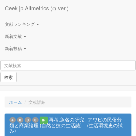
Ceek.jp Altmetrics (α ver.)
文献ランキング
新着文献
新着投稿
検索
ホーム
文献詳細
再考,魚名の研究 : アワビの民俗分
4
0
0
0
IR
類と商業論理 (自然と技の生活誌) -- (生活環境史の試
み)