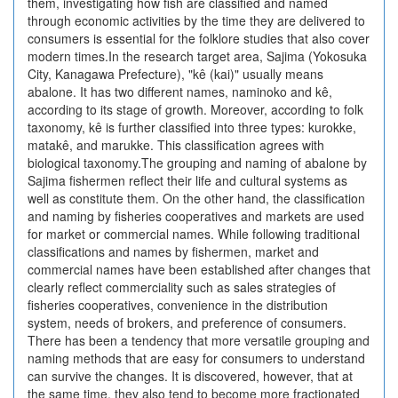
them, investigating how fish are classified and named
through economic activities by the time they are delivered to
consumers is essential for the folklore studies that also cover
modern times.In the research target area, Sajima (Yokosuka
City, Kanagawa Prefecture), "kê (kai)" usually means
abalone. It has two different names, naminoko and kê,
according to its stage of growth. Moreover, according to folk
taxonomy, kê is further classified into three types: kurokke,
matakê, and marukke. This classification agrees with
biological taxonomy.The grouping and naming of abalone by
Sajima fishermen reflect their life and cultural systems as
well as constitute them. On the other hand, the classification
and naming by fisheries cooperatives and markets are used
for market or commercial names. While following traditional
classifications and names by fishermen, market and
commercial names have been established after changes that
clearly reflect commerciality such as sales strategies of
fisheries cooperatives, convenience in the distribution
system, needs of brokers, and preference of consumers.
There has been a tendency that more versatile grouping and
naming methods that are easy for consumers to understand
can survive the changes. It is discovered, however, that at
the same time, they also tend to become more fractionated