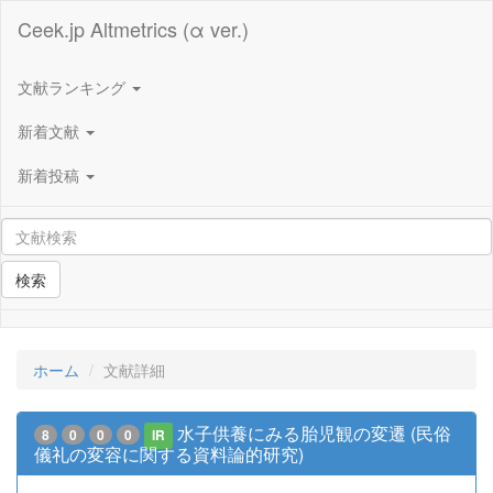
Ceek.jp Altmetrics (α ver.)
文献ランキング
新着文献
新着投稿
検索
ホーム
文献詳細
水子供養にみる胎児観の変遷 (民俗
8
0
0
0
IR
儀礼の変容に関する資料論的研究)