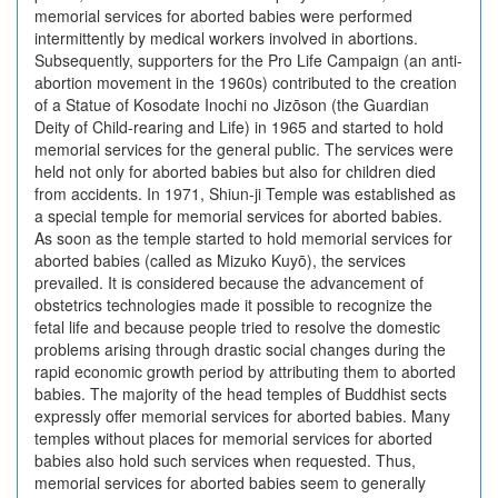
memorial services for aborted babies were performed
intermittently by medical workers involved in abortions.
Subsequently, supporters for the Pro Life Campaign (an anti-
abortion movement in the 1960s) contributed to the creation
of a Statue of Kosodate Inochi no Jizōson (the Guardian
Deity of Child-rearing and Life) in 1965 and started to hold
memorial services for the general public. The services were
held not only for aborted babies but also for children died
from accidents. In 1971, Shiun-ji Temple was established as
a special temple for memorial services for aborted babies.
As soon as the temple started to hold memorial services for
aborted babies (called as Mizuko Kuyō), the services
prevailed. It is considered because the advancement of
obstetrics technologies made it possible to recognize the
fetal life and because people tried to resolve the domestic
problems arising through drastic social changes during the
rapid economic growth period by attributing them to aborted
babies. The majority of the head temples of Buddhist sects
expressly offer memorial services for aborted babies. Many
temples without places for memorial services for aborted
babies also hold such services when requested. Thus,
memorial services for aborted babies seem to generally