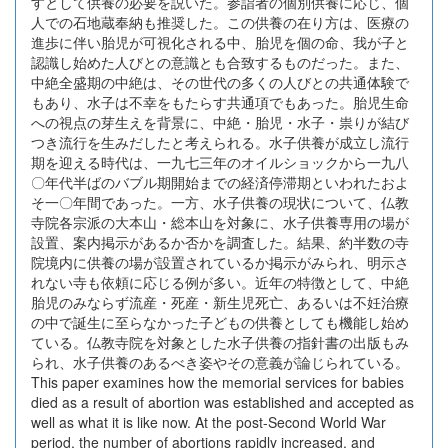
すとして供養の必要を説いた。参詣者の個別供養に応じ、個
人での石地蔵奉納も推奨した。この供養の在り方は、医療の
進歩に伴い胎児が可視化される中、胎児を個の命、我が子と
認識し始めた人びとの意識とも合致するものだった。また、
中絶全盛期の中絶は、その世代の多くの人びとの共通体験で
もあり、水子は不幸をもたらす共通項でもあった。胎児生命
への視点の芽生えを背景に、中絶・胎児・水子・祟りが結び
つき流行を生みだしたと考えられる。水子供養が成立し流行
期を迎える時代は、一九七三年のオイルショックから一九八
〇年代半ばのバブル期開始までの経済停滞期といわれたおよ
そ一〇年間であった。一方、水子供養の現状について、仏教
寺院各宗派の大本山・総本山を対象に、水子供養専用の場が
設置、案内掲示があるか否かを調査した。結果、約半数の寺
院境内に供養の場が設置されているか掲示がみられ、明示さ
れない寺も依頼に応じる例が多い。近年の特徴として、中絶
胎児のみならず流産・死産・新生児死亡、あるいは不妊治療
の中で誕生に至らなかった子どもの供養としても機能し始め
ている。仏教寺院を対象とした水子供養の指針書の出版もみ
られ、水子供養のあるべき姿やその意義が論じられている。
This paper examines how the memorial services for babies
died as a result of abortion was established and accepted as
well as what it is like now. At the post-Second World War
period, the number of abortions rapidly increased, and