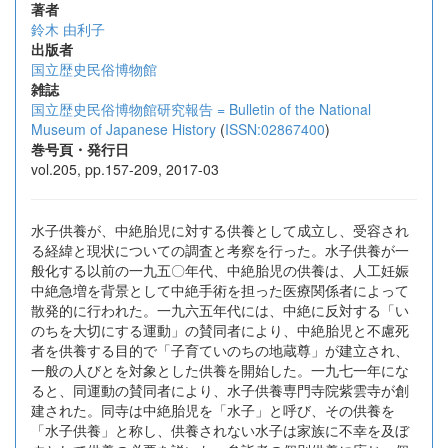
著者
鈴木 由利子
出版者
国立歴史民俗博物館
雑誌
国立歴史民俗博物館研究報告 = Bulletin of the National
Museum of Japanese History
(
ISSN:02867400
)
巻号頁・発行日
vol.205, pp.157-209, 2017-03
水子供養が、中絶胎児に対する供養として成立し、受容され
る経緯と現状についての調査と考察を行った。水子供養が一
般化する以前の一九五〇年代、中絶胎児の供養は、人工妊娠
中絶急増を背景として中絶手術を担った医療関係者によって
散発的に行われた。一九六五年代には、中絶に反対する「い
のちを大切にする運動」の賛同者により、中絶胎児と不慮死
者を供養する目的で「子育ていのちの地蔵尊」が建立され、
一般の人びとを対象とした供養を開始した。一九七一年にな
ると、同運動の賛同者により、水子供養専門寺院紫雲寺が創
建された。同寺は中絶胎児を「水子」と呼び、その供養を
「水子供養」と称し、供養されない水子は家族に不幸を及ぼ