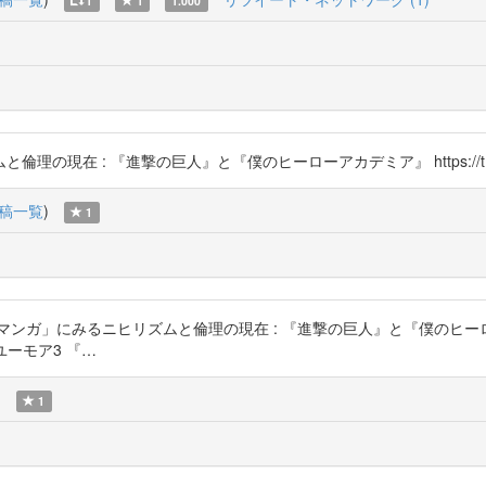
1
1
1.000
現在 : 『進撃の巨人』と『僕のヒーローアカデミア』 https://t.co/
稿一覧
)
1
ガ」にみるニヒリズムと倫理の現在 : 『進撃の巨人』と『僕のヒーローア
ーとユーモア3 『…
)
1