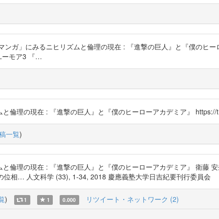
)
ガ」にみるニヒリズムと倫理の現在 : 『進撃の巨人』と『僕のヒーローア
ーとユーモア3 『…
)
在 : 『進撃の巨人』と『僕のヒーローアカデミア』 https://t.co/
稿一覧
)
在 : 『進撃の巨人』と『僕のヒーローアカデミア』 衛藤 安奈 https://t
 人文科学 (33), 1-34, 2018 慶應義塾大学日吉紀要刊行委員会
覧
)
リツイート・ネットワーク (2)
1
1
0.000