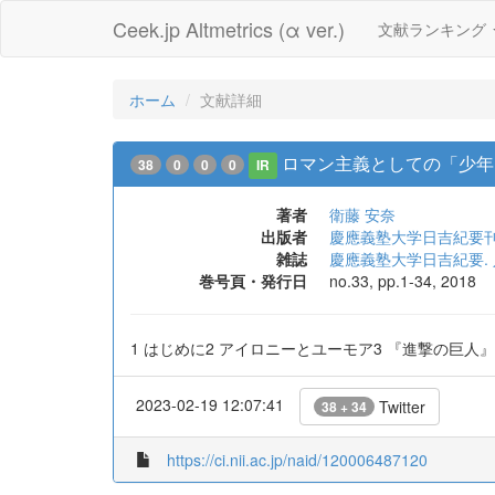
Ceek.jp Altmetrics (α ver.)
文献ランキング
ホーム
文献詳細
ロマン主義としての「少年
38
0
0
0
IR
著者
衛藤 安奈
出版者
慶應義塾大学日吉紀要
雑誌
慶應義塾大学日吉紀要.
巻号頁・発行日
no.33, pp.1-34, 2018
1 はじめに2 アイロニーとユーモア3 『進撃の巨
2023-02-19 12:07:41
Twitter
38 + 34
https://ci.nii.ac.jp/naid/120006487120