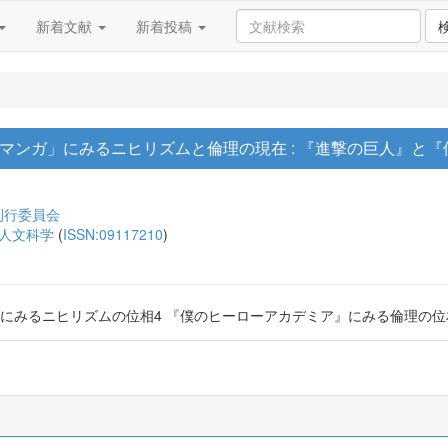
新着文献
新着投稿
マンガ」にみるニヒリズムと倫理の現在 : 『進撃の巨人』と
刊行委員会
 人文科学
(
ISSN:09117210
)
人』にみるニヒリズムの位相4 『僕のヒーローアカデミア』にみる倫理の位