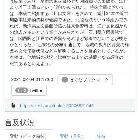
う結果であり、京都大坂を合わせた関西圏での出版が、江戸
より若干上回るという傾向がみられた。 特殊文庫において
は、本稿で紹介する〈川口文庫〉を含めて、総計34本の近世
期版本往来物資料が確認できた。北陸地域という枠組みでみ
れば、新潟県立図書館所蔵の往来物資料は、江戸文化圏から
の流入が多いという傾向がみられたが、石川県立図書館で
は、関西圏と江戸での差異がそれほど顕著でないことが明ら
かとなった。 往来物の分布を通して、地域の教育的背景の格
差や文化伝播状況などを解明することを目的としているが、
本稿は、他地域の状況と比較する上での基盤となる調査の一
報であるといえよう。
2021-02-04 01:17:00
はてなブックマーク
1
Twitter
3 + 2
https://ci.nii.ac.jp/naid/120006821049
言及状況
変動（ピーク前後）
変動（月別）
分布