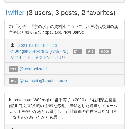
Twitter
(3 users, 3 posts, 2 favorites)
郡 千寿子 - 『京の水』の資料性について : 江戸時代後期の漢
字表記と振り仮名 https://t.co/PicvF0akSc
2021-02-03 10:11:33
@BungakuReportRS
(
投稿一覧
)
1
3
0.000
リツイート・ネットワーク (1)
@nekonoizumi
1
@nenashi
@funaki_naoto
2
https://t.co/aLW82rqgLm 郡千寿子（2020）「石川県立図書
館"川口文庫"所蔵の往来物資料」 漠然とした適当なイメージ
より江戸多いなあとも思うし、近世京都の存在感はやはり相
当なものがあったかとも思う。