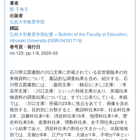
著者
郡 千寿子
出版者
弘前大学教育学部
雑誌
弘前大学教育学部紀要 = Bulletin of the Faculty of Education,
Hirosaki University
(
ISSN:04391713
)
巻号頁・発行日
no.123, pp.1-8, 2020-03
石川県立図書館の川口文庫に所蔵されている近世期版本の往
来物資料について、書誌的な調査結果を含め、紹介する。石
川県立図書館には、〈森田文庫〉〈饒石(にぎし)文庫〉〈李
花亭文庫〉〈川口文庫〉といった特殊文庫があり、所蔵往来
物資料の調査結果については、すでに公表1)している。本稿
では、〈川口文庫〉所蔵の23本に焦点をあてて、画像を含め
報告する。目的別に分類すると、教訓科往来0本、社会科往来
2本、語彙科往来1本、消息科往来16本、地理科往来1本、歴
史科往来3本、産業科往来、理数科往来、女子用往来は0本と
いう結果であり、消息科往来の割合が大きかった。出版地域
別では、京都が8本、江戸が7本、大坂が1本、不明が7本とい