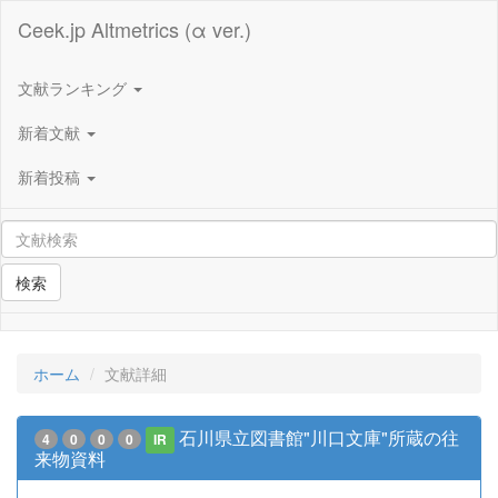
Ceek.jp Altmetrics (α ver.)
文献ランキング
新着文献
新着投稿
検索
ホーム
文献詳細
石川県立図書館"川口文庫"所蔵の往
4
0
0
0
IR
来物資料