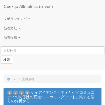
Ceek.jp Altmetrics (α ver.)
文献ランキング
新着文献
新着投稿
検索
ホーム
文献詳細
ゲイアイデンティティとゲイコミュニ
8
0
0
0
ティの関係性の変遷:——カミングアウトに関する語
りの分析から——