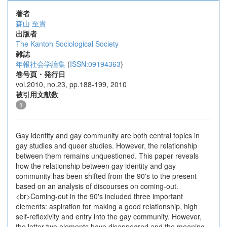
著者
森山 至貴
出版者
The Kantoh Sociological Society
雑誌
年報社会学論集
(
ISSN:09194363
)
巻号頁・発行日
vol.2010, no.23, pp.188-199, 2010
被引用文献数
1
Gay identity and gay community are both central topics in
gay studies and queer studies. However, the relationship
between them remains unquestioned. This paper reveals
how the relationship between gay identity and gay
community has been shifted from the 90's to the present
based on an analysis of discourses on coming-out.
<br>Coming-out in the 90's included three important
elements: aspiration for making a good relationship, high
self-reflexivity and entry into the gay community. However,
the latter two elements have disappeared and the meaning