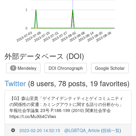
1
0
2013-08-20
2013-07-03
2013-07-21
2013-08-08
2013-08-26
2013-07-09
2013-07-27
2013-08-14
2013-07-15
2013-08-02
外部データベース (DOI)
Mendeley
DOI Chronograph
Google Scholar
7
Twitter
(8 users, 78 posts, 19 favorites)
【G】森山至貴「ゲイアイデンティティとゲイコミュニティ
の関係性の変遷 : カミングアウトに関する語りの分析から」
年報社会学論集 23号 P.188-199 (2010) 関東社会学会
https://t.co/MuX64CViwx
2023-02-20 14:52:15
@LGBTQA_Article
(
投稿一覧
)