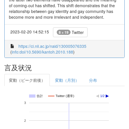
of coming-out has shifted. This shift demonstrates that the
relationship between gay identity and gay community has
become more and more irrelevant and independent.
2023-02-20 14:52:15
Twitter
8 + 19
https://ci.nii.ac.jp/naid/130005076335
(
info:doi/10.5690/kantoh.2010.188
)
言及状況
変動（ピーク前後）
変動（月別）
分布
合計
Twitter (通常)
1/2
3
2