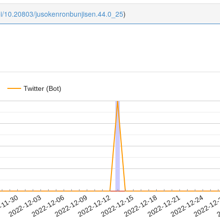
oi/10.20803/jusokenronbunjisen.44.0_25
)
Twitter (Bot)
2022-12-21
2022-12-24
2022-12
-11-30
2
2022-12-03
2022-12-06
2022-12-09
2022-12-12
2022-12-15
2022-12-18