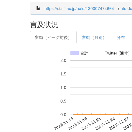
https://ci.nii.ac.jp/naid/130007474664
(
info:d
言及状況
変動（ピーク前後）
変動（月別）
分布
合計
Twitter (通常)
2.0
1.5
1.0
0.5
0.0
2022-11-21
2022-11-24
2022-11-27
2022
2022-11-15
2022-11-18