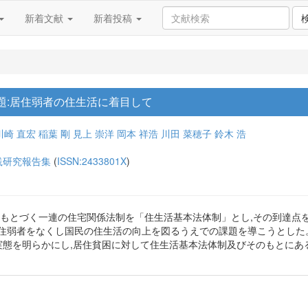
新着文献
新着投稿
題:居住弱者の住生活に着目して
川崎 直宏
稲葉 剛
見上 崇洋
岡本 祥浩
川田 菜穂子
鈴木 浩
践研究報告集
(
ISSN:2433801X
)
れにもとづく一連の住宅関係法制を「住生活基本法体制」とし,その到達点
居住弱者をなくし国民の住生活の向上を図るうえでの課題を導こうとした
の実態を明らかにし,居住貧困に対して住生活基本法体制及びそのもとに