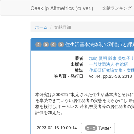
Ceek.jp Altmetrics (α ver.)
文献ランキング
ホーム
文献詳細
住生活基本法体制の到達点と課
2
0
0
0
著者
塩崎 賢明
阪東 美智子
出版者
一般財団法人 住総研
雑誌
住総研研究論文集・実
巻号頁・発行日
vol.44, pp.25-36, 2018
本研究は,2006年に制定された住生活基本法とそ
を享受できていない居住弱者の実態を明らかにし,
格を検討し,ホームレス,若者,被災者等の居住弱者
評価を加えた。
2023-02-16 10:00:14
Twitter
2 + 2