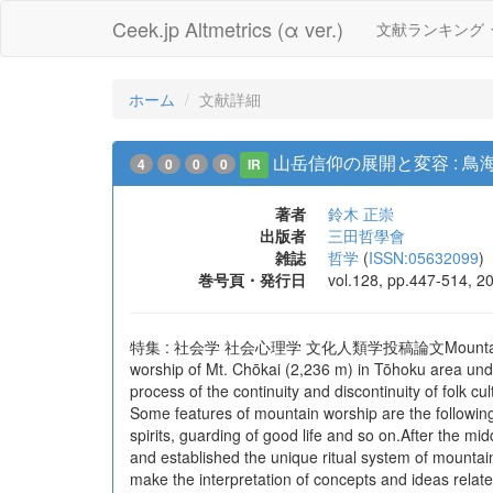
Ceek.jp Altmetrics (α ver.)
文献ランキング
ホーム
文献詳細
山岳信仰の展開と変容 : 鳥
4
0
0
0
IR
著者
鈴木 正崇
出版者
三田哲學會
雑誌
哲学
(
ISSN:05632099
)
巻号頁・発行日
vol.128, pp.447-514, 2
特集 : 社会学 社会心理学 文化人類学投稿論文Mountain Worship is 
worship of Mt. Chōkai (2,236 m) in Tōhoku area unde
process of the continuity and discontinuity of folk c
Some features of mountain worship are the following; 
spirits, guarding of good life and so on.After the mi
and established the unique ritual system of mountain
make the interpretation of concepts and ideas relat