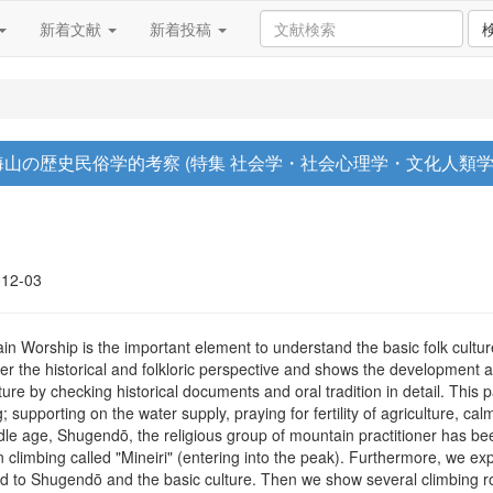
新着文献
新着投稿
海山の歴史民俗学的考察 (特集 社会学・社会心理学・文化人類学
012-03
the important element to understand the basic folk culture in
r the historical and folkloric perspective and shows the development an
ulture by checking historical documents and oral tradition in detail. Thi
supporting on the water supply, praying for fertility of agriculture, ca
ddle age, Shugendō, the religious group of mountain practitioner has bee
 climbing called "Mineiri" (entering into the peak). Furthermore, we exp
ed to Shugendō and the basic culture. Then we show several climbing ro