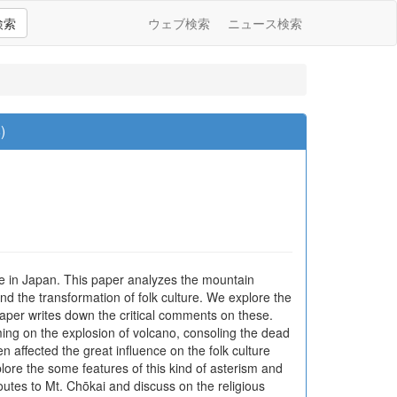
検索
ウェブ検索
ニュース検索
)
 Japan. This paper analyzes the mountain
d the transformation of folk culture. We explore the
s paper writes down the critical comments on these.
lming on the explosion of volcano, consoling the dead
n affected the great influence on the folk culture
lore the some features of this kind of asterism and
utes to Mt. Chōkai and discuss on the religious