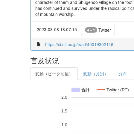
character of them and Shugendō village on the foot 
has continued and survived under the radical politic
of mountain worship.
2023-03-08 18:07:15
Twitter
4 + 1
https://ci.nii.ac.jp/naid/40019302116
言及状況
変動（ピーク前後）
変動（月別）
分布
合計
Twitter (RT)
2.0
1.5
1.0