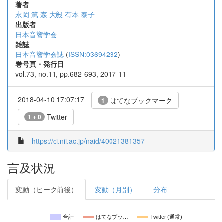
著者
永岡 篤
森 大毅
有本 泰子
出版者
日本音響学会
雑誌
日本音響学会誌
(
ISSN:03694232
)
巻号頁・発行日
vol.73, no.11, pp.682-693, 2017-11
2018-04-10 17:07:17
はてなブックマーク
1
Twitter
1 + 0
https://ci.nii.ac.jp/naid/40021381357
言及状況
変動（ピーク前後）
変動（月別）
分布
合計
はてなブッ…
Twitter (通常)