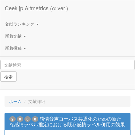
Ceek.jp Altmetrics (α ver.)
文献ランキング
新着文献
新着投稿
検索
ホーム
文献詳細
感情音声コーパス共通化のための新た
2
0
0
0
な感情ラベル推定における既存感情ラベル併用の効果