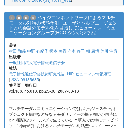
(
info:doi/10.20697/jasj.73.11_682
)
ベイジアンネットワークによるマルチ
1
0
0
0
モーダル対話の状態予測 : ユーザとヘルプエージェン
トとの会話のモデル化を目指して(ヒューマンコミュ
ニケーショングループ(HCG)シンポジウム)
著者
村田 和義
中野 有紀子
榎本 美香
有本 泰子
朝 康博
佐川 浩彦
出版者
一般社団法人電子情報通信学会
雑誌
電子情報通信学会技術研究報告. HIP, ヒューマン情報処理
(
ISSN:09135685
)
巻号頁・発行日
vol.106, no.610, pp.25-30, 2007-03-16
マルチモーダルコミュニケーションでは,音声,ジェスチャ,オ
ブジェクト操作など異なるモダリティーの振る舞いが同時に
かつ適切なタイミングで生じている.本研究では特にテレビパ
ソコン操作時におけるマルチモーダル対話型ヘルプエージェ