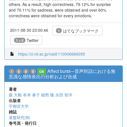
others. As a result, high correctness, 79.12% for surprise
and 70.11% for sadness, were obtained and over 60%
correctness were obtained for every emotions.
2011-08-30 23:00:46
はてなブックマーク
1
Twitter
1 + 0
https://ci.nii.ac.jp/naid/110006666055
Affect burst―音声対話における無
1
0
0
0
OA
意識な感情表出の分析および合成
著者
森 大毅
有本 泰子
能勢 隆
永田 智洋
出版者
宇都宮大学
雑誌
基盤研究(B)
巻号頁・発行日