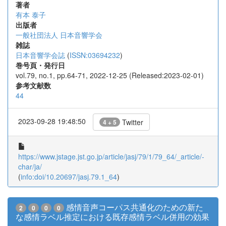
著者
有本 泰子
出版者
一般社団法人 日本音響学会
雑誌
日本音響学会誌
(
ISSN:03694232
)
巻号頁・発行日
vol.79, no.1, pp.64-71, 2022-12-25 (Released:2023-02-01)
参考文献数
44
2023-09-28 19:48:50
Twitter
4 + 5
https://www.jstage.jst.go.jp/article/jasj/79/1/79_64/_article/-
char/ja/
(
info:doi/10.20697/jasj.79.1_64
)
感情音声コーパス共通化のための新た
2
0
0
0
な感情ラベル推定における既存感情ラベル併用の効果