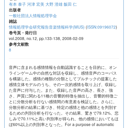
有本 泰子
河津 宏美
大野 澄雄
飯田 仁
出版者
一般社団法人情報処理学会
雑誌
情報処理学会研究報告音楽情報科学(MUS)
(
ISSN:09196072
)
巻号頁・発行日
vol.2008, no.12, pp.133-138, 2008-02-09
参考文献数
8
音声に含まれる感情情報を自動認識することを目的に、オン
ラインゲーム中の自然な対話を収録し、感情音声のコーパス
を構築した。感情の種類の分類としてプルチックの提案した
感情立体モデルのうち、その一次的感情を取り上げ、収録し
た音声に付与した。また、収録した音声の高さ、長さ、強
さ、声質に関わる11種の音響的特徴を抽出し、音響的特徴ご
とに分散分析を行ない感情間の有意差を検証した。さらに、
分散分析の結果に基づき、特定の感情と他の感情とを判別す
るための判別分析を行なった。その結果、驚きで79.12%、悲
しみで70.11%と高い判別率が得られ、他の感情においてもほ
ぼ60%以上の判別率となった。For a purpose of automatic