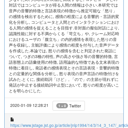
対話ではコンピュータが得る人間の情報は小さい.本研究では
音声の音響的特徴と言語表現の特徴から推定可能な「怒り」
の感情を検出するために, 感情の程度による音響的・言語的変
化を分析し, コンピュータと人間とのインタラクションにおけ
る人間の感情を捉えることを目指す.非対面の擬似対話により,
認識性能に対する不満からくる「苛立ち」や, クレーム対応時
におけるユーザの「腹立ち」の内的感情を表現した怒りの音
声を収録し, 主観評価により感情の程度を付与した音声データ
を作成した.本論では, 怒りの感情を含むと判定された発話に
ついて, つぎの3種の特性, 声の高さや強さ等の音響的特徴, 言
語形態上の語彙使用の特徴, 語用論的な特徴である文末表現の
特徴に着目し, 発話者の感情表現とその言語表現・音響的特徴
との定量的な関係を分析し, 怒り表現の音声言語の特徴付けを
試みた.とくに, 接続助詞「けど」, 「ので」の主節が現れずに
発話が中止する接続助詞中止型において, 怒りの程度が高いこ
とを明らかにした.
2020-01-09 12:28:21
Twitter
1 + 0
https://www.jstage.jst.go.jp/article/jnlp1994/14/3/14_3_147/_articl