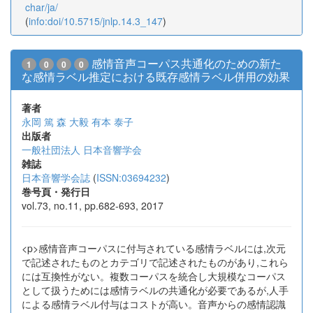
char/ja/
(
info:doi/10.5715/jnlp.14.3_147
)
感情音声コーパス共通化のための新た
1
0
0
0
な感情ラベル推定における既存感情ラベル併用の効果
著者
永岡 篤
森 大毅
有本 泰子
出版者
一般社団法人 日本音響学会
雑誌
日本音響学会誌
(
ISSN:03694232
)
巻号頁・発行日
vol.73, no.11, pp.682-693, 2017
<p>感情音声コーパスに付与されている感情ラベルには,次元
で記述されたものとカテゴリで記述されたものがあり,これら
には互換性がない。複数コーパスを統合し大規模なコーパス
として扱うためには感情ラベルの共通化が必要であるが,人手
による感情ラベル付与はコストが高い。音声からの感情認識