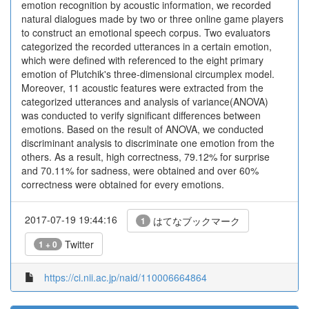
emotion recognition by acoustic information, we recorded
natural dialogues made by two or three online game players
to construct an emotional speech corpus. Two evaluators
categorized the recorded utterances in a certain emotion,
which were defined with referenced to the eight primary
emotion of Plutchik's three-dimensional circumplex model.
Moreover, 11 acoustic features were extracted from the
categorized utterances and analysis of variance(ANOVA)
was conducted to verify significant differences between
emotions. Based on the result of ANOVA, we conducted
discriminant analysis to discriminate one emotion from the
others. As a result, high correctness, 79.12% for surprise
and 70.11% for sadness, were obtained and over 60%
correctness were obtained for every emotions.
2017-07-19 19:44:16
はてなブックマーク
1
Twitter
1 + 0
https://ci.nii.ac.jp/naid/110006664864