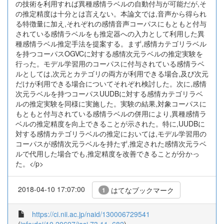
の技術を利用すれば異種感情ラベルの自動付与が可能だが,そ
の推定精度は十分とは言えない。本論文では,音声から得られ
る特徴量に加え,それぞれの感情音声コーパスにもともと付与
されている感情ラベルをも推定器への入力として利用した異
種感情ラベル推定手法を提案する。まず,感情カテゴリラベル
を持つコーパスOGVCに対する感情次元ラベルの推定実験を
行った。モデル学習用のコーパスに付与されている感情ラベ
ルとしては,次元とカテゴリの両方が利用できる場合,及び次元
だけが利用できる場合についてそれぞれ検討した。次に,感情
次元ラベルを持つコーパスUUDBに対する感情カテゴリラベ
ルの推定実験を同様に実施した。実験の結果,対象コーパスに
もともと付与されている感情ラベルの併用により,異種感情ラ
ベルの推定精度を向上できることが示された。特に,UUDBに
対する感情カテゴリラベルの推定においては,モデル学習用の
コーパスが感情次元ラベルを持たず,推定された感情次元ラベ
ルで代用した場合でも,推定精度を改善できることが分かっ
た。</p>
2018-04-10 17:07:00
はてなブックマーク
1
https://ci.nii.ac.jp/naid/130006729541