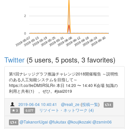
2
0
2019-06-24
2019-05-07
2019-05-25
2019-06-12
2019-06-30
2019-05-13
2019-05-31
2019-06-18
2019-05-19
2019-06-06
Twitter
(5 users, 5 posts, 3 favorites)
第1回ナレッジグラフ推論チャレンジ2018開催報告 ～説明性
のある人工知能システムを目指して～
https://t.co/9eDM5RSLRn 本日 14:20 〜 14:40 K会場 知識の
利用と共有(1) 。ぜひ。#jsai2019
2019-06-04 10:40:41
@reali_ze
(
投稿一覧
)
4
リツイート・ネットワーク (4)
3
0.577
@TakanoriUgai
@fukutax
@koujikozaki
@zsmin06
4