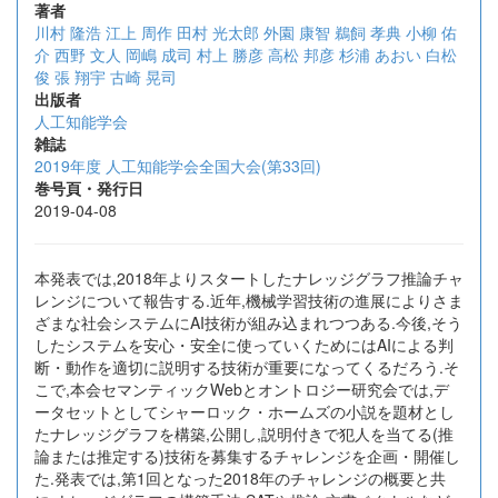
著者
川村 隆浩
江上 周作
田村 光太郎
外園 康智
鵜飼 孝典
小柳 佑
介
西野 文人
岡嶋 成司
村上 勝彦
高松 邦彦
杉浦 あおい
白松
俊
張 翔宇
古崎 晃司
出版者
人工知能学会
雑誌
2019年度 人工知能学会全国大会(第33回)
巻号頁・発行日
2019-04-08
本発表では,2018年よりスタートしたナレッジグラフ推論チャ
レンジについて報告する.近年,機械学習技術の進展によりさま
ざまな社会システムにAI技術が組み込まれつつある.今後,そう
したシステムを安心・安全に使っていくためにはAIによる判
断・動作を適切に説明する技術が重要になってくるだろう.そ
こで,本会セマンティックWebとオントロジー研究会では,デ
ータセットとしてシャーロック・ホームズの小説を題材とし
たナレッジグラフを構築,公開し,説明付きで犯人を当てる(推
論または推定する)技術を募集するチャレンジを企画・開催し
た.発表では,第1回となった2018年のチャレンジの概要と共