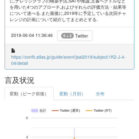
に,ナレッジグラフの構築手法,SATや推論,文書ベクトルなど
を用いた4つのアプローチ,およびそれらの評価方法・結果等
について述べる.また最後に,2019年に予定している次回チャ
レンジの計画について紹介してまとめとする.
2019-06-04 11:36:46
Twitter
5 + 3
https://confit.atlas.jp/guide/event/jsai2019/subject/1K2-J-4-
04/detail
言及状況
変動（ピーク前後）
変動（月別）
分布
合計
Twitter (通常)
Twitter (RT)
6
4